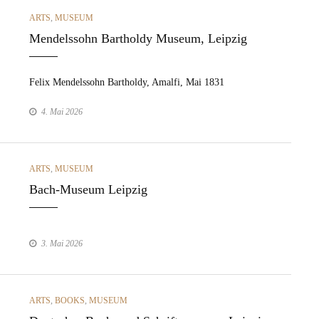
CATEGORIES
ARTS
,
MUSEUM
Mendelssohn Bartholdy Museum, Leipzig
Felix Mendelssohn Bartholdy, Amal­fi, Mai 1831
4. Mai 2026
CATEGORIES
ARTS
,
MUSEUM
Bach-Museum Leipzig
3. Mai 2026
CATEGORIES
ARTS
,
BOOKS
,
MUSEUM