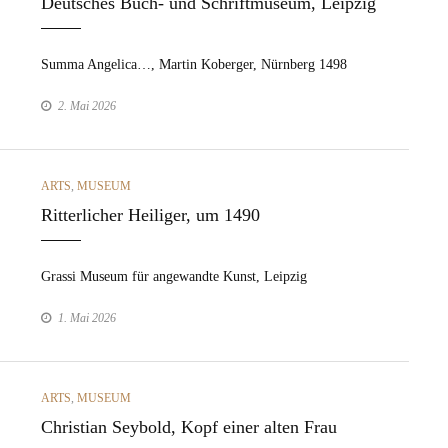
Deutsches Buch- und Schriftmuseum, Leipzig
Sum­ma Angel­i­ca…, Mar­tin Koberg­er, Nürn­berg 1498
2. Mai 2026
CATEGORIES
ARTS
,
MUSEUM
Ritterlicher Heiliger, um 1490
Gras­si Muse­um für ange­wandte Kun­st, Leipzig
1. Mai 2026
CATEGORIES
ARTS
,
MUSEUM
Christian Seybold, Kopf einer alten Frau