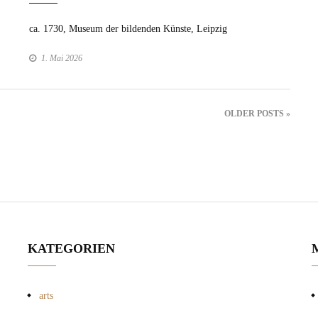
ca. 1730, Muse­um der bilden­den Kün­ste, Leipzig
1. Mai 2026
OLDER POSTS »
KATEGORIEN
arts