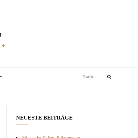
E
Search
Search
for:
NEUESTE BEITRÄGE
Ed van der Elsken, Rijksmuseum,