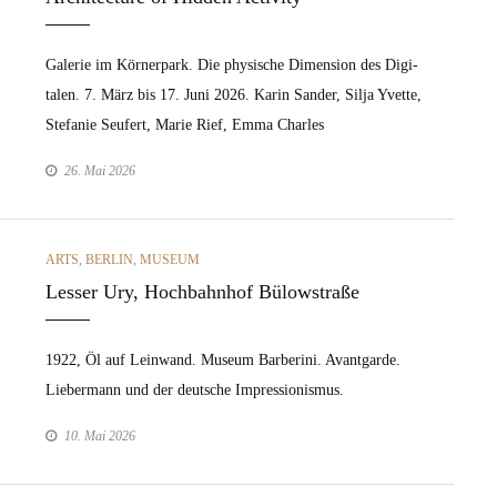
Galerie im Körn­er­park. Die physis­che Dimen­sion des Dig­i­
tal­en. 7. März bis 17. Juni 2026. Karin Sander, Sil­ja Yvette,
Ste­fanie Seufert, Marie Rief, Emma Charles
26. Mai 2026
CATEGORIES
ARTS
,
BERLIN
,
MUSEUM
Lesser Ury, Hochbahnhof Bülowstraße
1922, Öl auf Lein­wand. Muse­um Bar­beri­ni. Avant­garde.
Lieber­mann und der deutsche Impres­sion­is­mus.
10. Mai 2026