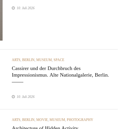
10. Juli 2026
CATEGORIES
ARTS
,
BERLIN
,
MUSEUM
,
SPACE
Cassirer und der Durchbruch des
Impressionismus. Alte Nationalgalerie, Berlin.
10. Juli 2026
CATEGORIES
ARTS
,
BERLIN
,
MOVIE
,
MUSEUM
,
PHOTOGRAPHY
Architecture of Hidden Activity