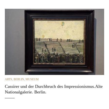
CATEGORIES
ARTS
,
BERLIN
,
MUSEUM
Cassirer und der Durchbruch des Impressionismus.Alte
Nationalgalerie. Berlin.