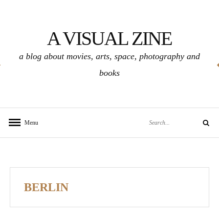
Skip
to
A VISUAL ZINE
content
a blog about movies, arts, space, photography and
books
Search
Menu
Search
for:
BERLIN