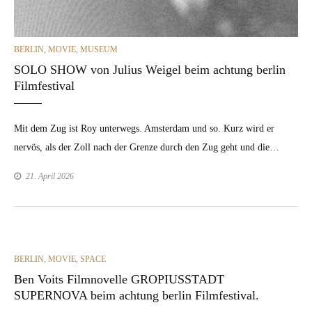
CATEGORIES
BERLIN
,
MOVIE
,
MUSEUM
SOLO SHOW von Julius Weigel beim achtung berlin
Filmfestival
Mit dem Zug ist Roy unter­wegs. Ams­ter­dam und so. Kurz wird er
nervös, als der Zoll nach der Gren­ze durch den Zug geht und die…
21. April 2026
CATEGORIES
BERLIN
,
MOVIE
,
SPACE
Ben Voits Filmnovelle GROPIUSSTADT
SUPERNOVA beim achtung berlin Filmfestival.