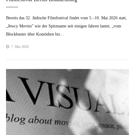
Bere­its das 32. Jüdis­che Film­fes­ti­val find­et vom 5.–10. Mai 2026 statt,
„Jew­cy Movies” wie der Spitz­name seit eini­gen Jahren lautet, „vom
Block­buster über Komö­di­en bis…
7. Mai 2026