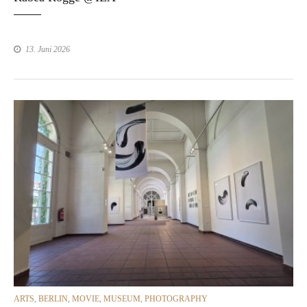
13. Juni 2026
CATEGORIES
ARTS
,
BERLIN
,
MOVIE
,
MUSEUM
,
PHOTOGRAPHY