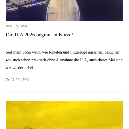
CATEGORIES
BERLIN
,
SPACE
Die ILA 2026 beginnt in Kürze!
Seit mein Sohn weiß, wie Raketen und Flugzeuge ausse­hen, besuchen
wir auch schon prak­tisch ohne Aus­nahme die ILA, auch dieses Mal sind
wir wieder dabei.…
25. Mai 2026