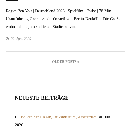
Regie: Ben Voit | Deutsch­land 2026 | Spielfilm | Farbe | 78 Min. |
Urauf­führung Gropiusstadt, Ort­steil von Berlin-Neukölln. Die Groß­
wohn­sied­lung am südlichen Stad­trand von…
20. April 2026
Beitragsnavigation
OLDER POSTS »
NEUESTE BEITRÄGE
Ed van der Elsken, Rijksmuseum, Amsterdam
30. Juli
2026