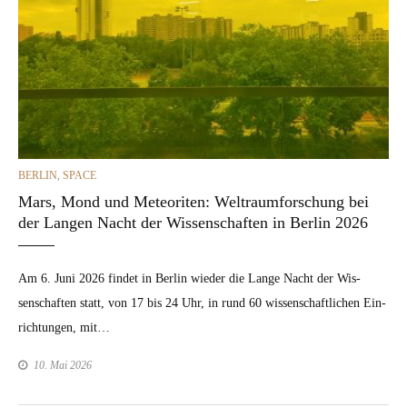
CATEGORIES
BERLIN
,
SPACE
Mars, Mond und Meteoriten: Weltraumforschung bei
der Langen Nacht der Wissenschaften in Berlin 2026
Am 6. Juni 2026 find­et in Berlin wieder die Lange Nacht der Wis­
senschaften statt, von 17 bis 24 Uhr, in rund 60 wis­senschaftlichen Ein­
rich­tun­gen, mit…
10. Mai 2026