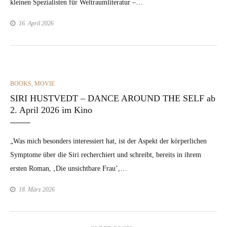
kleinen Spezial­is­ten für Wel­traum­lit­er­atur –…
16. April 2026
CATEGORIES
BOOKS
,
MOVIE
SIRI HUSTVEDT – DANCE AROUND THE SELF ab
2. April 2026 im Kino
„Was mich beson­ders inter­essiert hat, ist der Aspekt der kör­per­lichen
Symp­tome über die Siri recher­chiert und schreibt, bere­its in ihrem
ersten Roman, ‚Die unsicht­bare Frau’,…
18. März 2026
Beitragsnavigation