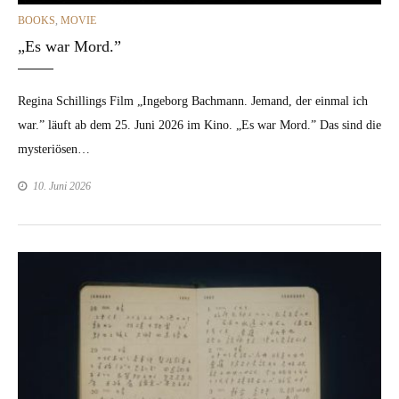
CATEGORIES
BOOKS
,
MOVIE
„Es war Mord.”
Regi­na Schillings Film „Inge­borg Bach­mann. Jemand, der ein­mal ich
war.” läuft ab dem 25. Juni 2026 im Kino. „Es war Mord.” Das sind die
mys­ter­iösen…
10. Juni 2026