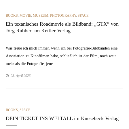
CATEGORIES
BOOKS
,
MOVIE
,
MUSEUM
,
PHOTOGRAPHY
,
SPACE
Ein texanisches Roadmovie als Bildband: „GTX” von
Jörg Rubbert im Kettler Verlag
Was freue ich mich immer, wenn ich bei Fotografie-Bild­bän­­den eine
Assozi­a­tion zu Kinofil­men habe, schließlich ist der Film, noch weit
mehr als die Fotografie, jene…
28. April 2026
CATEGORIES
BOOKS
,
SPACE
DEIN TICKET INS WELTALL im Knesebeck Verlag