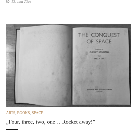
13. Juni 2026
CATEGORIES
ARTS
,
BOOKS
,
SPACE
„Four, three, two, one… Rocket away!”