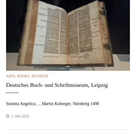
CATEGORIES
ARTS
,
BOOKS
,
MUSEUM
Deutsches Buch- und Schriftmuseum, Leipzig
Sum­ma Angel­i­ca…, Mar­tin Koberg­er, Nürn­berg 1498
2. Mai 2026