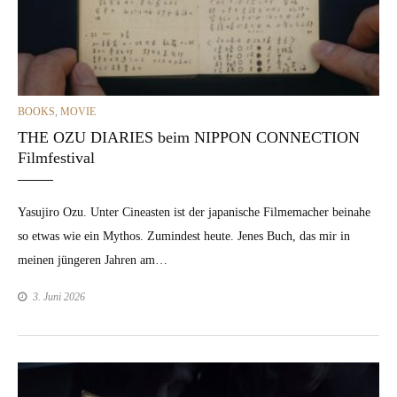
CATEGORIES
BOOKS
,
MOVIE
THE OZU DIARIES beim NIPPON CONNECTION
Filmfestival
Yasu­jiro Ozu. Unter Cineas­t­en ist der japanis­che Filmemach­er beina­he
so etwas wie ein Mythos. Zumin­d­est heute. Jenes Buch, das mir in
meinen jün­geren Jahren am…
3. Juni 2026