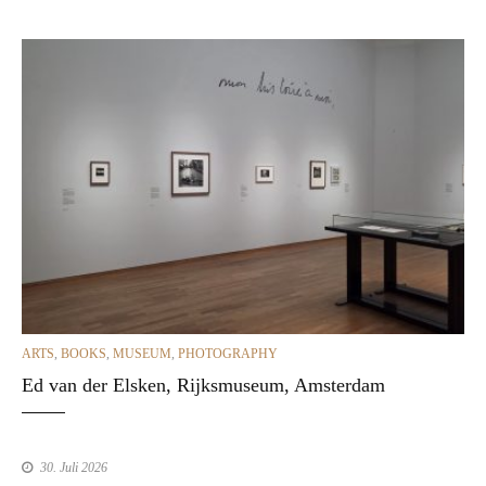
CATEGORIES
ARTS
,
BOOKS
,
MUSEUM
,
PHOTOGRAPHY
Ed van der Elsken, Rijksmuseum, Amsterdam
30. Juli 2026