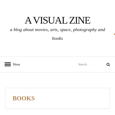
Skip
to
A VISUAL ZINE
content
a blog about movies, arts, space, photography and
books
Search
Menu
Search
for:
BOOKS