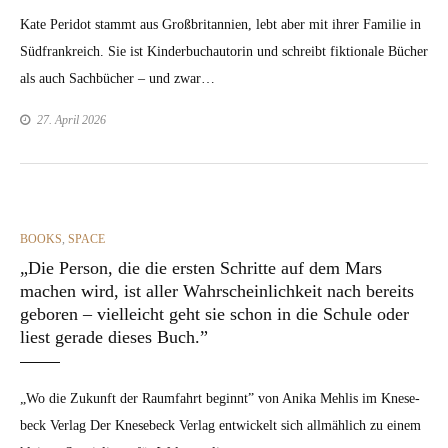
Kate Peri­dot stammt aus Großbri­tan­nien, lebt aber mit ihrer Fam­i­lie in
Süd­frankre­ich. Sie ist Kinder­buchau­torin und schreibt fik­tionale Büch­er
als auch Sach­büch­er – und zwar…
27. April 2026
CATEGORIES
BOOKS
,
SPACE
„Die Person, die die ersten Schritte auf dem Mars
machen wird, ist aller Wahrscheinlichkeit nach bereits
geboren – vielleicht geht sie schon in die Schule oder
liest gerade dieses Buch.”
„Wo die Zukun­ft der Raum­fahrt begin­nt” von Ani­ka Mehlis im Kne­se­
beck Ver­lag Der Kne­se­beck Ver­lag entwick­elt sich allmäh­lich zu einem