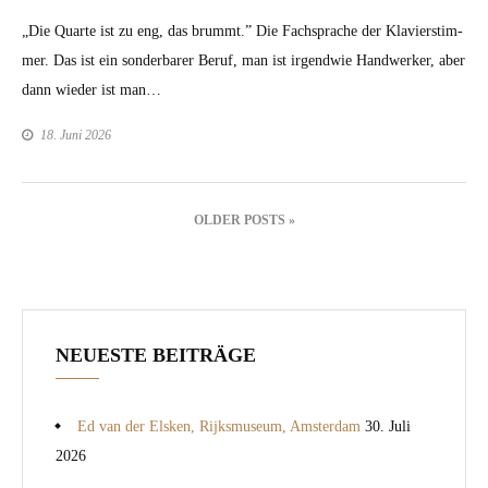
„Die Quarte ist zu eng, das brummt.” Die Fach­sprache der Klavier­stim­
mer. Das ist ein son­der­bar­er Beruf, man ist irgend­wie Handw­erk­er, aber
dann wieder ist man…
18. Juni 2026
Beitragsnavigation
OLDER POSTS »
NEUESTE BEITRÄGE
Ed van der Elsken, Rijksmuseum, Amsterdam
30. Juli
2026