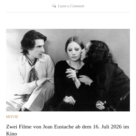
on
Leave a Comment
Ed
van
der
Elsken,
Rijksmuseum,
Amsterdam
CATEGORIES
MOVIE
Zwei Filme von Jean Eustache ab dem 16. Juli 2026 im
Kino