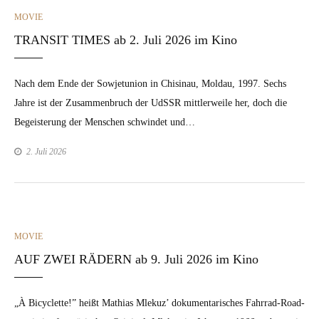
CATEGORIES
MOVIE
TRANSIT TIMES ab 2. Juli 2026 im Kino
Nach dem Ende der Sow­je­tu­nion in Chisin­au, Moldau, 1997. Sechs
Jahre ist der Zusam­men­bruch der UdSSR mit­tler­weile her, doch die
Begeis­terung der Men­schen schwindet und…
2. Juli 2026
CATEGORIES
MOVIE
AUF ZWEI RÄDERN ab 9. Juli 2026 im Kino
„À Bicy­clette!” heißt Math­ias Mlekuz’ doku­men­tarisches Fahrrad-Road­­­