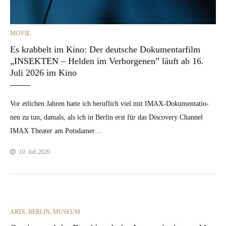
CATEGORIES
MOVIE
Es krabbelt im Kino: Der deutsche Dokumentarfilm
„INSEKTEN – Helden im Verborgenen” läuft ab 16.
Juli 2026 im Kino
Vor etlichen Jahren hat­te ich beru­flich viel mit IMAX-Doku­­men­­ta­­tio­­
nen zu tun, damals, als ich in Berlin erst für das Dis­cov­ery Chan­nel
IMAX The­ater am Pots­damer…
10. Juli 2026
CATEGORIES
ARTS
,
BERLIN
,
MUSEUM