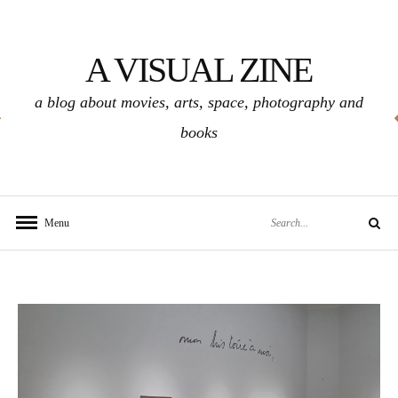
Skip
to
A VISUAL ZINE
content
a blog about movies, arts, space, photography and
books
Search
Menu
Search
for: