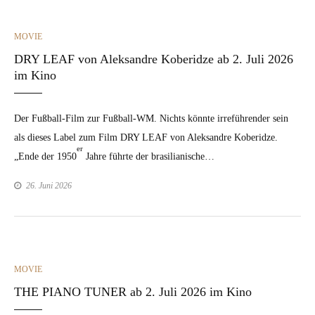
CATEGORIES
MOVIE
DRY LEAF von Aleksandre Koberidze ab 2. Juli 2026
im Kino
Der Fußball-Film zur Fußball-WM. Nichts kön­nte irreführen­der sein
als dieses Label zum Film DRY LEAF von Alek­san­dre Koberidze.
er
„Ende der 1950
Jahre führte der brasil­ian­is­che…
26. Juni 2026
CATEGORIES
MOVIE
THE PIANO TUNER ab 2. Juli 2026 im Kino