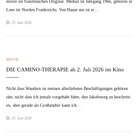
movie im franzö­sis­chen Orig­i­nal. Mlekuz ist Jahrgang 1966, geboren in
Lens im Nor­den Frankre­ichs. Von Hause aus ist er…
29. Juni 2026
CATEGORIES
MOVIE
DIE CAMINO-THERAPIE ab 2. Juli 2026 im Kino
Nicht dass Wan­dern zu meinen aller­lieb­sten Beschäf­ti­gun­gen gehören
täte, nicht dass ich jemals vorge­habt hätte, den Jakob­sweg zu beschre­it­
en, aber ger­ade als Großstädter kann ich…
29. Juni 2026