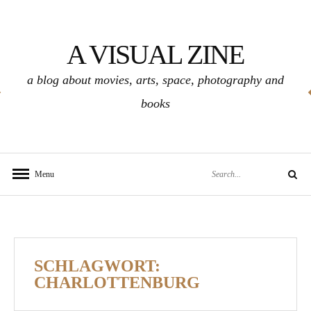
Skip
to
A VISUAL ZINE
content
a blog about movies, arts, space, photography and
books
Search
Menu
Search
for:
SCHLAGWORT:
CHARLOTTENBURG