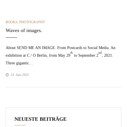
CATEGORIES
BOOKS
,
PHOTOGRAPHY
Waves of images.
About SEND ME AN IMAGE: From Post­cards to Social Media. An
th
nd
exhi­bi­tion at C / O Berlin, from May 29
to Sep­tem­ber 2
, 2021.
Three gigan­tic…
14. Juni 2021
NEUESTE BEITRÄGE