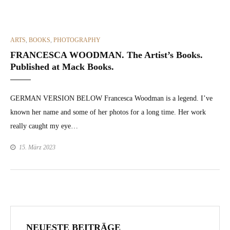
CATEGORIES
ARTS
,
BOOKS
,
PHOTOGRAPHY
FRANCESCA WOODMAN. The Artist’s Books.
Published at Mack Books.
GERMAN VERSION BELOW Francesca Wood­man is a leg­end. I’ve
known her name and some of her pho­tos for a long time. Her work
real­ly caught my eye…
15. März 2023
NEUESTE BEITRÄGE