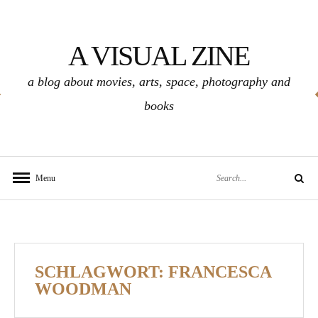
Skip
to
A VISUAL ZINE
content
a blog about movies, arts, space, photography and
books
Search
Menu
Search
for:
SCHLAGWORT:
FRANCESCA
WOODMAN