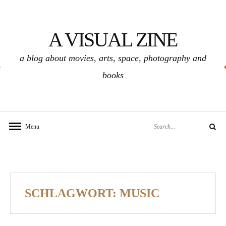
Skip
to
A VISUAL ZINE
content
a blog about movies, arts, space, photography and
books
Search
Menu
Search
for:
SCHLAGWORT:
MUSIC