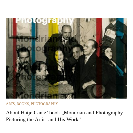
CATEGORIES
ARTS
,
BOOKS
,
PHOTOGRAPHY
About Hatje Cantz’ book „Mondrian and Photography.
Picturing the Artist and His Work”