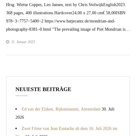
Hrsg. Wietse Coppes, Leo Jansen, text by Chris Stol­wijkEng­lish2023.
368 pages, 400 illus­tra­tions.Hard­cov­er24,00 x 27,00 cm€ 58,00ISBN
978−3−7757−5400−2 https://www.hatjecantz.de/mondrian-and-
photography-8381–0.html “The pre­vail­ing image of Piet Mon­dri­an is…
11. Januar 2023
NEUESTE BEITRÄGE
Ed van der Elsken, Rijksmuseum, Amsterdam
30. Juli
2026
Zwei Filme von Jean Eustache ab dem 16. Juli 2026 im