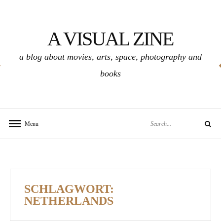
Skip
to
A VISUAL ZINE
content
a blog about movies, arts, space, photography and
books
Search
Menu
Search
for:
SCHLAGWORT:
NETHERLANDS