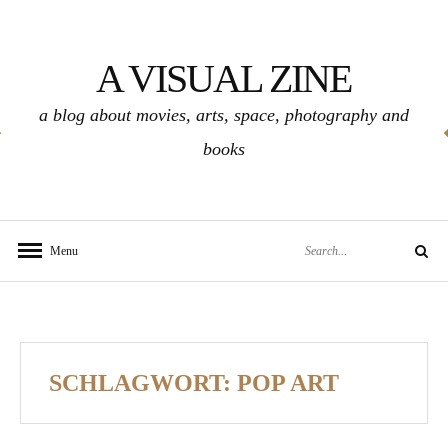
Skip
to
A VISUAL ZINE
content
a blog about movies, arts, space, photography and
books
Search
Menu
Search
for:
SCHLAGWORT:
POP ART