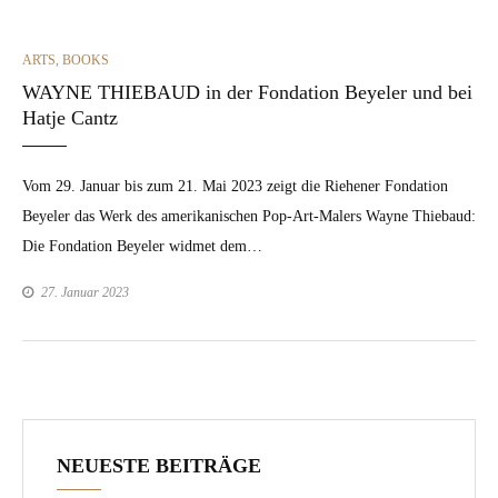
CATEGORIES
ARTS
,
BOOKS
WAYNE THIEBAUD in der Fondation Beyeler und bei
Hatje Cantz
Vom 29. Jan­u­ar bis zum 21. Mai 2023 zeigt die Riehen­er Fon­da­tion
Beyel­er das Werk des amerikanis­chen Pop-Art-Malers Wayne Thiebaud:
Die Fon­da­tion Beyel­er wid­met dem…
27. Januar 2023
NEUESTE BEITRÄGE