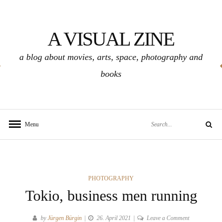
Skip
to
A VISUAL ZINE
content
a blog about movies, arts, space, photography and
books
Search
Menu
Search
for:
CATEGORIES
PHOTOGRAPHY
Tokio, business men running
on
by
Jürgen Bürgin
26. April 2021
Leave a Comment