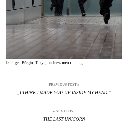
© Jür­gen Bür­gin, Tokyo, busi­ness men run­ning
Beitragsnavigation
PREVIOUS POST »
„I THINK I MADE YOU UP INSIDE MY HEAD.”
« NEXT POST
THE LAST UNICORN