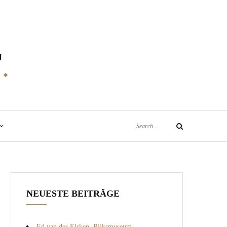
E
Search
Search
for:
NEUESTE BEITRÄGE
Ed van der Elsken, Rijksmuseum,