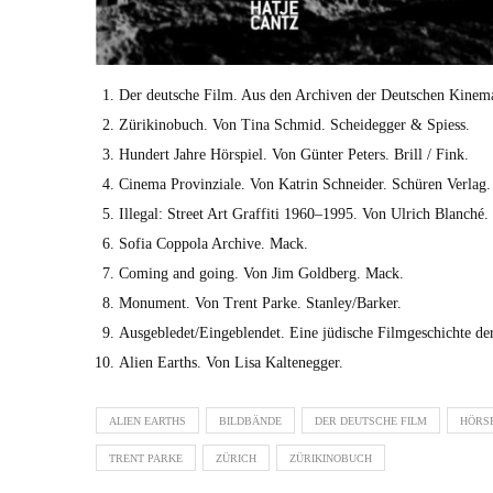
Der deutsche Film. Aus den Archiv­en der Deutschen Kine­mat
Züriki­nobuch. Von Tina Schmid. Schei­deg­ger & Spiess.
Hun­dert Jahre Hör­spiel. Von Gün­ter Peters. Brill / Fink.
Cin­e­ma Prov­inziale. Von Katrin Schnei­der. Schüren Ver­lag.
Ille­gal: Street Art Graf­fi­ti 1960–1995. Von Ulrich Blanché
Sofia Cop­po­la Archive. Mack.
Com­ing and going. Von Jim Gold­berg. Mack.
Mon­u­ment. Von Trent Parke. Stanley/Barker.
Ausgebledet/Eingeblendet. Eine jüdis­che Filmgeschichte der 
Alien Earths. Von Lisa Kalteneg­ger.
ALIEN EARTHS
BILDBÄNDE
DER DEUTSCHE FILM
HÖRSP
TRENT PARKE
ZÜRICH
ZÜRIKINOBUCH