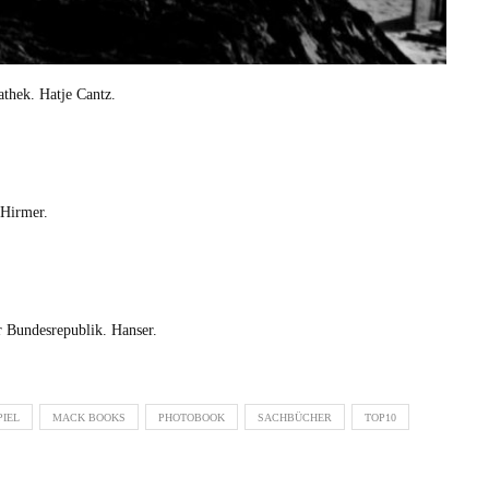
h­ek. Hat­je Cantz.
. Hirmer.
Bun­desre­pub­lik. Hanser.
IEL
MACK BOOKS
PHOTOBOOK
SACHBÜCHER
TOP10