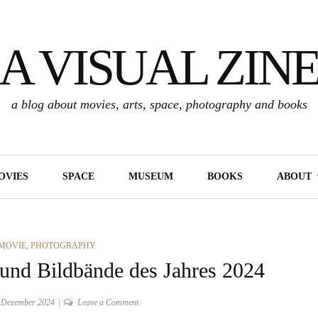
A VISUAL ZIN
a blog about movies, arts, space, photography and books
OVIES
SPACE
MUSEUM
BOOKS
ABOUT
MOVIE
,
PHOTOGRAPHY
nd Bildbände des Jahres 2024
on
 Dezember 2024
Leave a Comment
Meine