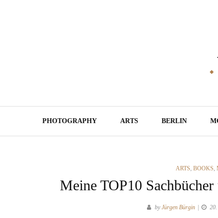
Skip
to
content
PHOTOGRAPHY
ARTS
BERLIN
M
CATEGORIES
ARTS
,
BOOKS
,
Meine TOP10 Sachbücher u
by
Jürgen Bürgin
20.