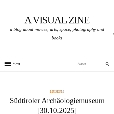
Skip
to
A VISUAL ZINE
content
a blog about movies, arts, space, photography and
books
Search
Menu
Search
for:
CATEGORIES
MUSEUM
Südtiroler Archäologiemuseum
[30.10.2025]