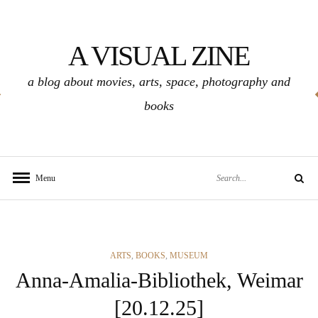
Skip
to
A VISUAL ZINE
content
a blog about movies, arts, space, photography and
books
Search
Menu
Search
for:
CATEGORIES
ARTS
,
BOOKS
,
MUSEUM
Anna-Amalia-Bibliothek, Weimar
[20.12.25]