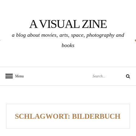
Skip
to
A VISUAL ZINE
content
a blog about movies, arts, space, photography and
books
Search
Menu
Search
for:
SCHLAGWORT:
BILDERBUCH