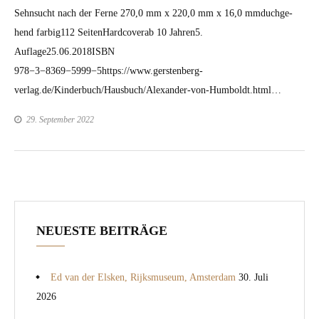
Sehn­sucht nach der Ferne 270,0 mm x 220,0 mm x 16,0 mmduchge­
hend far­big112 Seit­enHard­cov­erab 10 Jahren5.
Auflage25.06.2018ISBN
978−3−8369−5999−5https://www.gerstenberg-
verlag.de/Kinderbuch/Hausbuch/Alexander-von-Humboldt.html…
29. September 2022
NEUESTE BEITRÄGE
Ed van der Elsken, Rijksmuseum, Amsterdam
30. Juli
2026