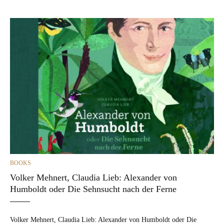
CATEGORIES
BOOKS
Volker Mehnert, Claudia Lieb: Alexander von
Humboldt oder Die Sehnsucht nach der Ferne
Volk­er Mehn­ert, Clau­dia Lieb: Alexan­der von Hum­boldt oder Die