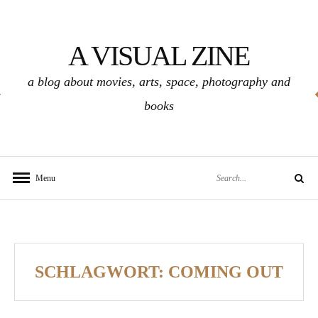
Skip
to
A VISUAL ZINE
content
a blog about movies, arts, space, photography and
books
Search
Menu
Search
for:
SCHLAGWORT:
COMING OUT