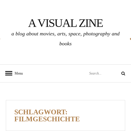
Skip
to
A VISUAL ZINE
content
a blog about movies, arts, space, photography and
books
Search
Menu
Search
for:
SCHLAGWORT:
FILMGESCHICHTE