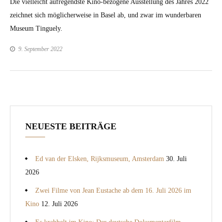
Die vielle­icht aufre­gend­ste Kino-bezo­gene Ausstel­lung des Jahres 2022
zeich­net sich möglicher­weise in Basel ab, und zwar im wun­der­baren
Muse­um Tingue­ly.
9. September 2022
NEUESTE BEITRÄGE
Ed van der Elsken, Rijksmuseum, Amsterdam
30. Juli
2026
Zwei Filme von Jean Eustache ab dem 16. Juli 2026 im
Kino
12. Juli 2026