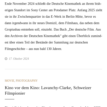
Ende Novem­ber 2024 schließt die Deutsche Kine­math­ek an ihrem bish­
eri­gen Stan­dort im Sony Cen­ter am Pots­damer Platz. Anfang 2025 zieht
sie in ihr Zwis­chen­quarti­er in das E‑Werk in Berlin-Mitte, bevor es
dann irgend­wann in ihr neues Dom­izil, dem Filmhaus, das neben dem
Gropius­bau entste­hen soll, einzieht. Das Buch „Der deutsche Film. Aus
den Archiv­en der Deutschen Kine­math­ek“ gibt einen Überblick zumin­d­
est über einen Teil der Bestände der Samm­lung zur deutschen
Filmgeschichte – aus nun bald 130 Jahren.
17. Oktober 2024
CATEGORIES
MOVIE
,
PHOTOGRAPHY
Kino vor dem Kino: Lavanchy-Clarke, Schweizer
Filmpionier