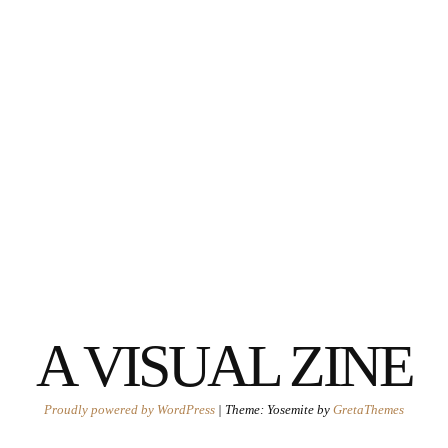
A VISUAL ZINE
Proudly powered by WordPress
|
Theme: Yosemite by
GretaThemes