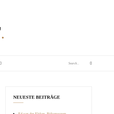
E
Search
Search
for:
NEUESTE BEITRÄGE
Ed van der Elsken, Rijksmuseum,