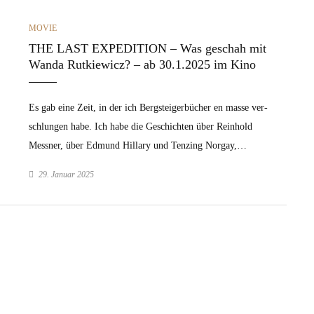
CATEGORIES
MOVIE
THE LAST EXPEDITION – Was geschah mit
Wanda Rutkiewicz? – ab 30.1.2025 im Kino
Es gab eine Zeit, in der ich Berg­steiger­büch­er en masse ver­
schlun­gen habe. Ich habe die Geschicht­en über Rein­hold
Mess­ner, über Edmund Hillary und Ten­z­ing Nor­gay,…
29. Januar 2025