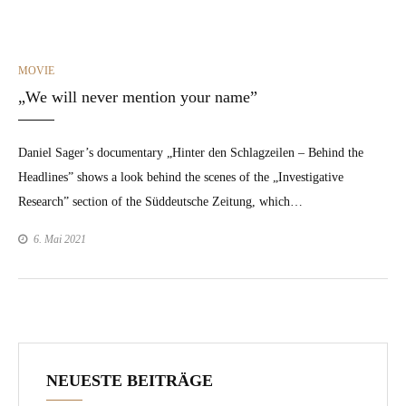
CATEGORIES
MOVIE
„We will never mention your name”
Daniel Sager’s doc­u­men­tary „Hin­ter den Schlagzeilen – Behind the
Head­lines” shows a look behind the scenes of the „Inves­tiga­tive
Research” sec­tion of the Süd­deutsche Zeitung, which…
6. Mai 2021
NEUESTE BEITRÄGE