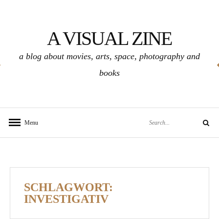
Skip
to
A VISUAL ZINE
content
a blog about movies, arts, space, photography and
books
Search
Menu
Search
for:
SCHLAGWORT:
INVESTIGATIV