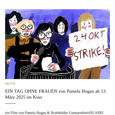
CATEGORIES
MOVIE
EIN TAG OHNE FRAUEN von Pamela Hogan ab 13.
März 2025 im Kino
ein Film von Pamela Hogan & Hrafn­hildur Gun­nars­dót­tirISLAND/