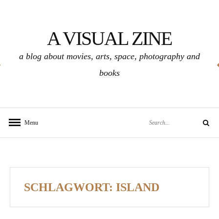
Skip
to
A VISUAL ZINE
content
a blog about movies, arts, space, photography and
books
Search
Menu
Search
for:
SCHLAGWORT:
ISLAND