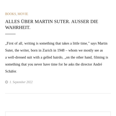
CATEGORIES
BOOKS
,
MOVIE
ALLES ÜBER MARTIN SUTER. AUSSER DIE
WAHRHEIT.
„First of all, writ­ing is some­thing that takes a lit­tle time,” says Mar­tin
Suter, the writer, born in Zurich in 1948 – whom we most­ly see as
a well-dressed suit with a gelled hair­do, „on the oth­er hand, film­ing is
some­thing that you nev­er have time for he asks the direc­tor André
Schäfer.
1. September 2022