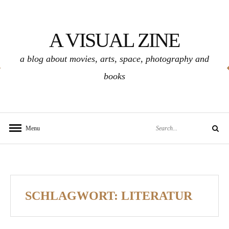
Skip
to
A VISUAL ZINE
content
a blog about movies, arts, space, photography and
books
Search
Menu
Search
for:
SCHLAGWORT:
LITERATUR