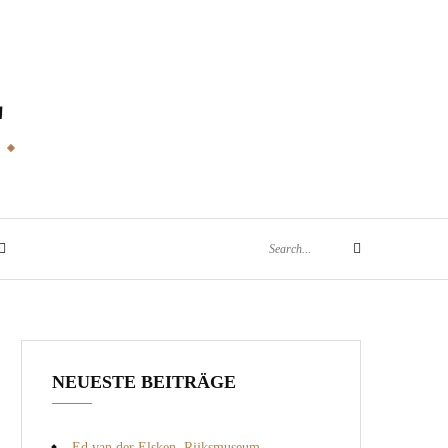
E
Search
Search
for:
NEUESTE BEITRÄGE
Ed van der Elsken, Rijksmuseum,