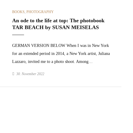
CATEGORIES
BOOKS
,
PHOTOGRAPHY
An ode to the life at top: The photobook
TAR BEACH by SUSAN MEISELAS
GERMAN VERSION BELOW When I was in New York
for an extend­ed peri­od in 2014, a New York artist, Juliana
Laz­zaro, invit­ed me to a pho­to shoot. Among…
30. November 2022