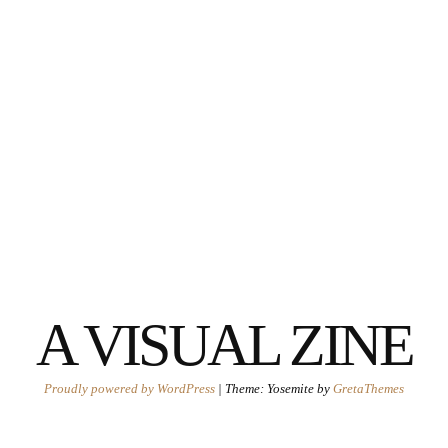
A VISUAL ZINE
Proudly powered by WordPress
|
Theme: Yosemite by
GretaThemes