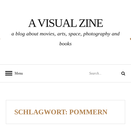
Skip
to
A VISUAL ZINE
content
a blog about movies, arts, space, photography and
books
Search
Menu
Search
for:
SCHLAGWORT:
POMMERN