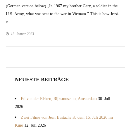
(Ger­man ver­sion below) „In 1967 my broth­er Gary, a sol­dier in the
U.S. Army, what was sent to the war in Viet­nam.” This is how Jes­si­
ca…
13. Januar 2023
NEUESTE BEITRÄGE
Ed van der Elsken, Rijksmuseum, Amsterdam
30. Juli
2026
Zwei Filme von Jean Eustache ab dem 16. Juli 2026 im
Kino
12. Juli 2026