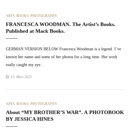
CATEGORIES
ARTS
,
BOOKS
,
PHOTOGRAPHY
FRANCESCA WOODMAN. The Artist’s Books.
Published at Mack Books.
GERMAN VERSION BELOW Francesca Wood­man is a leg­end. I’ve
known her name and some of her pho­tos for a long time. Her work
real­ly caught my eye…
15. März 2023
CATEGORIES
ARTS
,
BOOKS
,
PHOTOGRAPHY
About “MY BROTHER’S WAR”. A PHOTOBOOK
BY JESSICA HINES