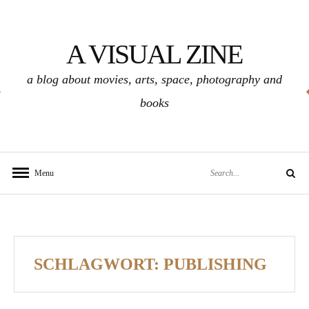
Skip
to
A VISUAL ZINE
content
a blog about movies, arts, space, photography and
books
Search
Menu
Search
for:
SCHLAGWORT:
PUBLISHING