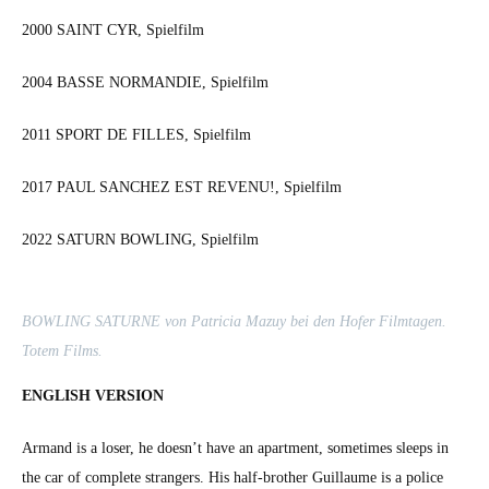
2000 SAINT CYR, Spielfilm
2004 BASSE NORMANDIE, Spielfilm
2011 SPORT DE FILLES, Spielfilm
2017 PAUL SANCHEZ EST REVENU!, Spielfilm
2022 SATURN BOWLING, Spielfilm
BOWLING SATURNE von Patri­cia Mazuy bei den Hofer Film­ta­gen.
Totem Films.
ENGLISH VERSION
Armand is a los­er, he does­n’t have an apart­ment, some­times sleeps in
the car of com­plete strangers. His half-broth­er Guil­laume is a police