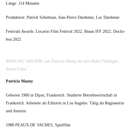
Länge: 114 Minuten
Pro­duk­tion: Patrick Sobel­man, Jean-Pierre Dar­d­enne, Luc Dar­d­enne
Fes­ti­vals Awards: Locarno Film Fes­ti­val 2022, Busan IFF 2022, Doclis­
boa 2022
BOWLING SATURNE von Patri­cia Mazuy bei den Hofer Film­ta­gen.
Totem Films.
Patri­cia Mazuy
Geboren 1960 in Dijon, Frankre­ich. Studierte Betrieb­swirtschaft in
Frankre­ich. Arbeit­ete als Edi­torin in Los Ange­les. Tätig als Regis­seurin
und Autorin.
1988 PEAUX DE VACHES, Spielfilm