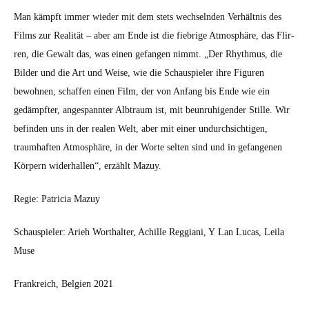
Man kämpft immer wieder mit dem stets wech­sel­nden Ver­hält­nis des
Films zur Real­ität – aber am Ende ist die fiebrige Atmo­sphäre, das Flir­
ren, die Gewalt das, was einen gefan­gen nimmt. „Der Rhyth­mus, die
Bilder und die Art und Weise, wie die Schaus­piel­er ihre Fig­uren
bewohnen, schaf­fen einen Film, der von Anfang bis Ende wie ein
gedämpfter, anges­pan­nter Alb­traum ist, mit beun­ruhi­gen­der Stille. Wir
befind­en uns in der realen Welt, aber mit ein­er undurch­sichti­gen,
traumhaften Atmo­sphäre, in der Worte sel­ten sind und in gefan­genen
Kör­pern wider­hallen“, erzählt Mazuy.
Regie: Patri­cia Mazuy
Schaus­piel­er: Arieh Worthal­ter, Achille Reg­giani, Y Lan Lucas, Leila
Muse
Frankre­ich, Bel­gien 2021