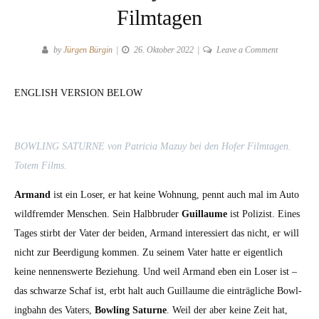
Filmtagen
on
by
Jürgen Bürgin
26. Oktober 2022
Leave a Comment
BOWLING
SATURNE
ENGLISH VERSION BELOW
von
Patricia
Mazuy
bei
BOWLING SATURNE von Patri­cia Mazuy bei den Hofer Film­ta­gen.
den
Totem Films.
Hofer
Armand
ist ein Los­er, er hat keine Woh­nung, pen­nt auch mal im Auto
Filmtagen
wild­fremder Men­schen. Sein Halb­brud­er
Guil­laume
ist Polizist. Eines
Tages stirbt der Vater der bei­den, Armand inter­essiert das nicht, er will
nicht zur Beerdi­gung kom­men. Zu seinem Vater hat­te er eigentlich
keine nen­nenswerte Beziehung. Und weil Armand eben ein Los­er ist –
das schwarze Schaf ist, erbt halt auch Guil­laume die ein­trägliche Bowl­
ing­bahn des Vaters,
Bowl­ing Sat­urne
. Weil der aber keine Zeit hat,