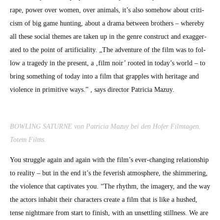
rape, pow­er over women, over ani­mals, it’s also some­how about crit­i­
cism of big game hunt­ing, about a dra­ma between broth­ers – where­by
all these social themes are tak­en up in the genre con­struct and exag­ger­
at­ed to the point of arti­fi­cial­i­ty. „The adven­ture of the film was to fol­
low a tragedy in the present, a ‚film noir’ root­ed in today’s world – to
bring some­thing of today into a film that grap­ples with her­itage and
vio­lence in prim­i­tive ways.” , says direc­tor Patri­cia Mazuy.
BOWLING SATURNE von Patri­cia Mazuy bei den Hofer Film­ta­gen.
Totem Films.
You strug­gle again and again with the film’s ever-chang­ing rela­tion­ship
to real­i­ty – but in the end it’s the fever­ish atmos­phere, the shim­mer­ing,
the vio­lence that cap­ti­vates you. “The rhythm, the imagery, and the way
the actors inhab­it their char­ac­ters cre­ate a film that is like a hushed,
tense night­mare from start to fin­ish, with an unset­tling still­ness. We are