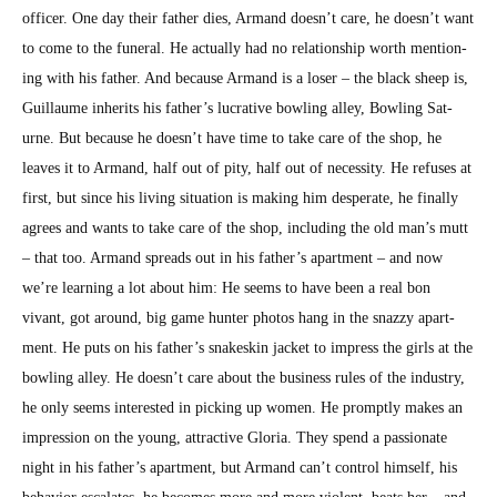
offi­cer. One day their father dies, Armand does­n’t care, he does­n’t want
to come to the funer­al. He actu­al­ly had no rela­tion­ship worth men­tion­
ing with his father. And because Armand is a los­er – the black sheep is,
Guil­laume inher­its his father’s lucra­tive bowl­ing alley, Bowl­ing Sat­
urne. But because he does­n’t have time to take care of the shop, he
leaves it to Armand, half out of pity, half out of neces­si­ty. He refus­es at
first, but since his liv­ing sit­u­a­tion is mak­ing him des­per­ate, he final­ly
agrees and wants to take care of the shop, includ­ing the old man’s mutt
– that too. Armand spreads out in his father’s apart­ment – and now
we’re learn­ing a lot about him: He seems to have been a real bon
vivant, got around, big game hunter pho­tos hang in the snazzy apart­
ment. He puts on his father’s snake­skin jack­et to impress the girls at the
bowl­ing alley. He does­n’t care about the busi­ness rules of the indus­try,
he only seems inter­est­ed in pick­ing up women. He prompt­ly makes an
impres­sion on the young, attrac­tive Glo­ria. They spend a pas­sion­ate
night in his father’s apart­ment, but Armand can’t con­trol him­self, his