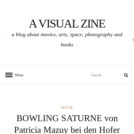
Skip
to
A VISUAL ZINE
content
a blog about movies, arts, space, photography and
books
Search
Menu
Search
for:
CATEGORIES
MOVIE
BOWLING SATURNE von
Patricia Mazuy bei den Hofer