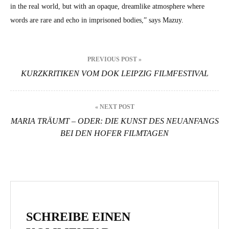
in the real world, but with an opaque, dream­like atmos­phere where
words are rare and echo in impris­oned bod­ies,” says Mazuy.
Beitragsnavigation
PREVIOUS POST »
KURZKRITIKEN VOM DOK LEIPZIG FILMFESTIVAL
« NEXT POST
MARIA TRÄUMT – ODER: DIE KUNST DES NEUANFANGS
BEI DEN HOFER FILMTAGEN
SCHREIBE EINEN