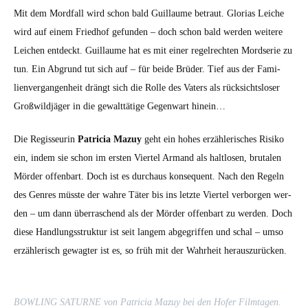
Mit dem Mord­fall wird schon bald Guil­laume betraut. Glo­rias Leiche
wird auf einem Fried­hof gefun­den – doch schon bald wer­den weit­ere
Leichen ent­deckt. Guil­laume hat es mit ein­er regel­recht­en Mord­serie zu
tun. Ein Abgrund tut sich auf – für bei­de Brüder. Tief aus der Fam­i­
lien­ver­gan­gen­heit drängt sich die Rolle des Vaters als rück­sicht­slos­er
Großwild­jäger in die gewalt­tätige Gegen­wart hinein…
Die Regis­seurin
Patri­cia Mazuy
geht ein hohes erzäh­lerisches Risiko
ein, indem sie schon im ersten Vier­tel Armand als halt­losen, bru­tal­en
Mörder offen­bart. Doch ist es dur­chaus kon­se­quent. Nach den Regeln
des Gen­res müsste der wahre Täter bis ins let­zte Vier­tel ver­bor­gen wer­
den – um dann über­raschend als der Mörder offen­bart zu wer­den. Doch
diese Hand­lungsstruk­tur ist seit langem abge­grif­f­en und schal – umso
erzäh­lerisch gewagter ist es, so früh mit der Wahrheit her­auszurück­en.
BOWLING SATURNE von Patri­cia Mazuy bei den Hofer Film­ta­gen.