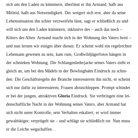
sich um den Laden zu küm­mern, über­lässt er ihn Armand, halb aus
Mitleid, halb aus Notwendigkeit. Der weigert sich erst, aber da seine
Lebenssi­t­u­a­tion ihn schi­er verzweifeln lässt, sagt er schließlich zu und
will sich um den Laden küm­mern, inklu­sive des – auch das noch –
Köters des Alten. Armand macht sich in der Woh­nung des Vaters bre­it –
und nun ler­nen wir einiges über diesen: Er scheint wohl ein regel­rechter
Lebe­mann gewe­sen zu sein, kam rum, Großwild­jäger­fo­tos hän­gen in
der schnieken Woh­nung. Die Schlangen­led­er­jacke seines Vaters zieht er
gle­ich an, um bei den Mädels in der Bowl­ing­bahn Ein­druck zu schin­
den. Die Geschäft­sregeln der Branche inter­essieren ihn nicht, er scheint
sich nur dafür zu inter­essieren, Frauen abzuschlep­pen. Prompt schin­det
er bei der jun­gen, attrak­tiv­en
Glo­ria
Ein­druck. Sie ver­brin­gen eine lei­
den­schaftliche Nacht in der Woh­nung seines Vaters, aber Armand hat
sich nicht unter Kon­trolle, sein Ver­hal­ten eskaliert, er wird immer
gewalt­tätiger, ver­prügelt sie – und schlägt sie schließlich tot. Nun muss
er die Leiche wegschaf­fen…