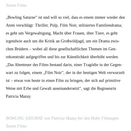
Totem Films.
„Bowl­ing Sat­urne“ ist und will so viel, dass es einem immer wieder den
Atem ver­schlägt: Thriller, Pulp, Film Noir, stil­isiertes Fam­i­lien­dra­ma;
es geht um Verge­wal­ti­gung, Macht über Frauen, über Tiere, es geht
irgend­wie auch um die Kri­tik an Großwild­jagd, um ein Dra­ma zwis­
chen Brüdern – wobei all diese gesellschaftlichen The­men im Gen­
rekon­strukt aufge­grif­f­en und bis zur Kün­stlichkeit über­höht wer­den.
„Das Aben­teuer des Films bestand darin, ein­er Tragödie in der Gegen­
wart zu fol­gen, einem „Film Noir“, der in der heuti­gen Welt ver­wurzelt
ist – etwas von heute in einen Film zu brin­gen, der sich auf prim­i­tive
Weise mit Erbe und Gewalt auseinan­der­set­zt“, sagt die Regis­seurin
Patri­cia Mazuy.
BOWLING SATURNE von Patri­cia Mazuy bei den Hofer Film­ta­gen.
Totem Films.