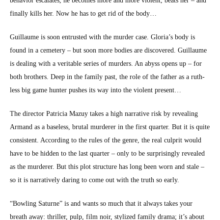
behav­ior esca­lates, he becomes more and more vio­lent, beats her – and
final­ly kills her. Now he has to get rid of the body…
Guil­laume is soon entrust­ed with the mur­der case. Gloria’s body is
found in a ceme­tery – but soon more bod­ies are dis­cov­ered. Guil­laume
is deal­ing with a ver­i­ta­ble series of mur­ders. An abyss opens up – for
both broth­ers. Deep in the fam­i­ly past, the role of the father as a ruth­
less big game hunter push­es its way into the vio­lent present…
The direc­tor Patri­cia Mazuy takes a high nar­ra­tive risk by reveal­ing
Armand as a base­less, bru­tal mur­der­er in the first quar­ter. But it is quite
con­sis­tent. Accord­ing to the rules of the genre, the real cul­prit would
have to be hid­den to the last quar­ter – only to be sur­pris­ing­ly revealed
as the mur­der­er. But this plot struc­ture has long been worn and stale –
so it is nar­ra­tive­ly dar­ing to come out with the truth so ear­ly.
“Bowl­ing Sat­urne” is and wants so much that it always takes your
breath away: thriller, pulp, film noir, styl­ized fam­i­ly dra­ma; it’s about