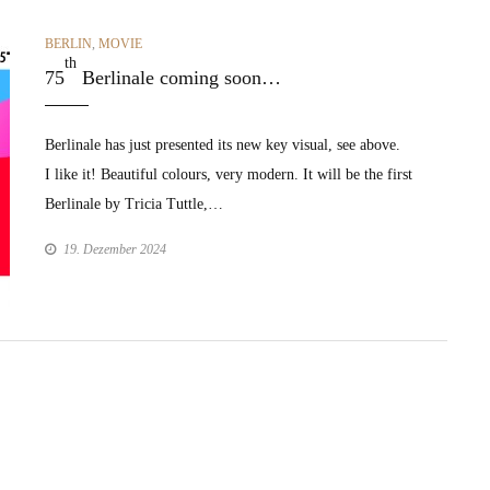
CATEGORIES
BERLIN
,
MOVIE
th
75
Berlinale coming soon…
Berli­nale has just pre­sent­ed its new key visu­al, see above.
I like it! Beau­ti­ful colours, very mod­ern. It will be the first
Berli­nale by Tri­cia Tut­tle,…
19. Dezember 2024