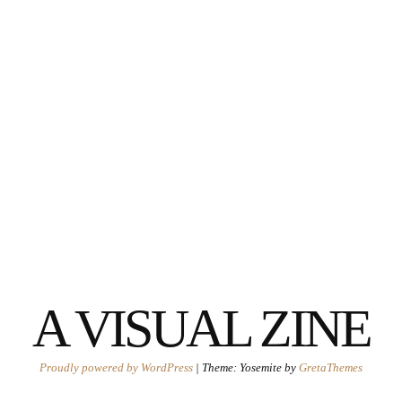
A VISUAL ZINE
Proudly powered by WordPress
|
Theme: Yosemite by
GretaThemes