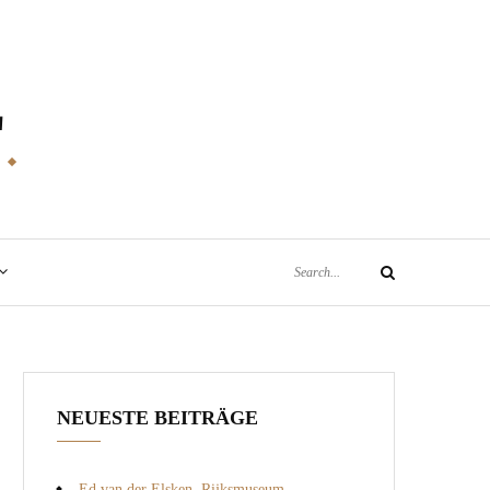
E
Search
Search
for:
NEUESTE BEITRÄGE
Ed van der Elsken, Rijksmuseum,