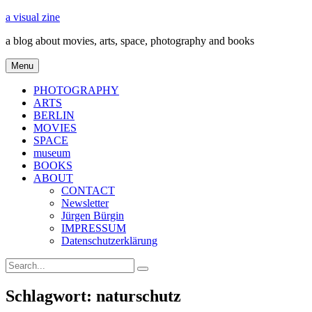
Skip
a visual zine
to
a blog about movies, arts, space, photography and books
content
Menu
PHOTOGRAPHY
ARTS
BERLIN
MOVIES
SPACE
museum
BOOKS
ABOUT
CONTACT
Newsletter
Jürgen Bürgin
IMPRESSUM
Datenschutzerklärung
Search
Search
for:
Schlagwort:
naturschutz