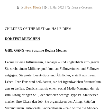
on
by
Jürgen Bürgin
16. Mai 2022
Leave a Comment
Kurzkritiken
vom
DOK.fest
CHILDREN OF THE MIST von HA LE DIEM. –
München
DOKFEST MÜNCHEN
GIRL GANG von Susanne Regi­na Meures
Leonie ist eine Influ­encerin, Teenag­er – und unglaublich erfol­gre­ich.
Sie strebt einem Mil­lio­nen­pub­likum an Fol­low­erin­nen und Fol­low­er
ent­ge­gen. Sie postet Beau­tytipps und Ähn­lich­es, erzählt aus ihrem
Leben. Ihre Fans sind heiß darauf, sie bei irgendwelchen Ver­anstal­tun­
gen zu tre­f­fen. Zunächst hat sie einen Social Media-Man­ag­er, der sie
zum Erfolg brin­gen will, der aber eien schräge Type ist. Stattdessen
machen ihre Eltern den Job. Sie organ­isieren den All­t­ag, knüpfen
Verbindun­gen, entwick­eln Koop­er­a­tio­nen – bald würde die Min­der­