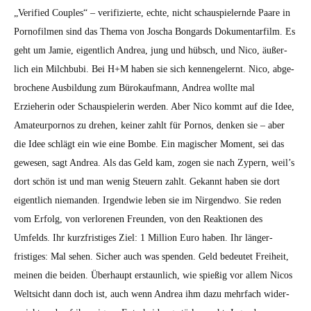
„Ver­i­fied Cou­ples“ – ver­i­fizierte, echte, nicht schaus­piel­ernde Paare in
Pornofil­men sind das The­ma von Joscha Bon­gards Doku­men­tarfilm. Es
geht um Jamie, eigentlich Andrea, jung und hüb­sch, und Nico, äußer­
lich ein Milch­bu­bi. Bei H+M haben sie sich ken­nen­gel­ernt. Nico, abge­
broch­ene Aus­bil­dung zum Bürokauf­mann, Andrea wollte mal
Erzieherin oder Schaus­pielerin wer­den. Aber Nico kommt auf die Idee,
Ama­teur­pornos zu drehen, kein­er zahlt für Pornos, denken sie – aber
die Idee schlägt ein wie eine Bombe. Ein magis­ch­er Moment, sei das
gewe­sen, sagt Andrea. Als das Geld kam, zogen sie nach Zypern, weil’s
dort schön ist und man wenig Steuern zahlt. Gekan­nt haben sie dort
eigentlich nie­man­den. Irgend­wie leben sie im Nir­gend­wo. Sie reden
vom Erfolg, von ver­lore­nen Fre­un­den, von den Reak­tio­nen des
Umfelds. Ihr kurzfristiges Ziel: 1 Mil­lion Euro haben. Ihr länger­
fristiges: Mal sehen. Sich­er auch was spenden. Geld bedeutet Frei­heit,
meinen die bei­den. Über­haupt erstaunlich, wie spießig vor allem Nicos
Welt­sicht dann doch ist, auch wenn Andrea ihm dazu mehrfach wider­