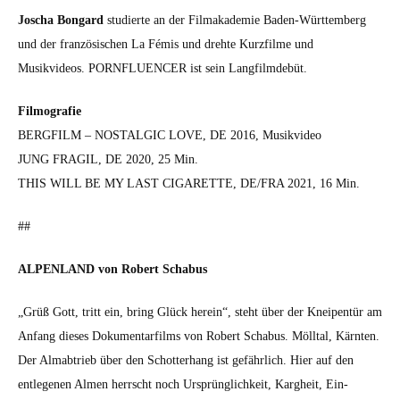
Joscha Bon­gard
studierte an der Fil­makademie Baden-Würt­tem­berg
und der franzö­sis­chen La Fémis und drehte Kurz­filme und
Musikvideos. PORNFLUENCER ist sein Lang­filmde­büt.
Fil­mo­grafie
BERGFILM – NOSTALGIC LOVE, DE 2016, Musikvideo
JUNG FRAGIL, DE 2020, 25 Min.
THIS WILL BE MY LAST CIGARETTE, DE/FRA 2021, 16 Min.
##
ALPENLAND von Robert Sch­abus
„Grüß Gott, tritt ein, bring Glück here­in“, ste­ht über der Kneipen­tür am
Anfang dieses Doku­men­tarfilms von Robert Sch­abus. Möll­tal, Kärn­ten.
Der Almab­trieb über den Schot­ter­hang ist gefährlich. Hier auf den
entle­ge­nen Almen herrscht noch Ursprünglichkeit, Kargheit, Ein­