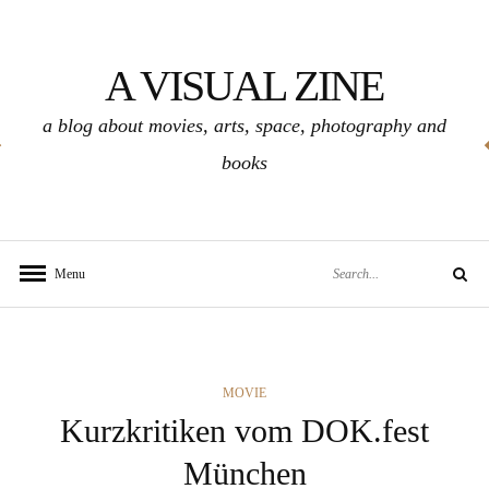
Skip
to
A VISUAL ZINE
content
a blog about movies, arts, space, photography and
books
Search
Menu
Search
for:
CATEGORIES
MOVIE
Kurzkritiken vom DOK.fest
München