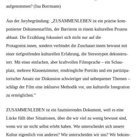
aufgenom­men? (Ina Bor­rmann)
Aus der Jury­be­grün­dung: „ZUSAMMENLEBEN ist ein präzise kom­
poniert­er Doku­men­tarfilm, der Bar­ri­eren in einem kul­turellen Prozess
abbaut. Die Erzäh­lung fokussiert sich nicht nur auf die
Protagonist.innen, son­dern verbindet die Zuschauer.innen bewusst mit
ein­er tief­greifend­en kul­turellen Erfahrung, die Stereo­typen dekon­stru­
iert. Mit ein­er ein­fachen, aber kraftvollen Film­sprache – ein Schau­
platz, mehrere Klassen­z­im­mer, ein­dringliche Porträts und ein par­tizipa­
torisch­er Ansatz zur Diskus­sion schwieriger und unbe­que­mer The­men –
schlägt der Film eine inklu­sive Methodik vor, um kul­turelle Inte­gra­tion
zu ermöglichen.“
ZUSAMMENLEBEN ist ein faszinieren­des Doku­ment, weil es eine
Lücke füllt über Sit­u­a­tio­nen, über die wir viel zu wenig bewusst sind,
wenn wir sie nicht selb­st erlebt haben. Wie unter­schei­det sich unsere
Kul­tur eigentlich von anderen? Wie unter­schei­den wir uns? Wir bekom­