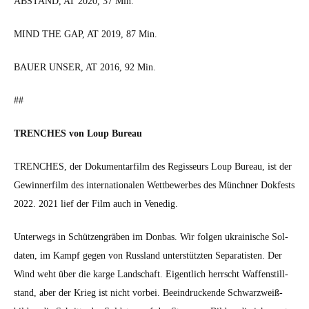
ABSTAND, AT 2020, 37 Min.
MIND THE GAP, AT 2019, 87 Min.
BAUER UNSER, AT 2016, 92 Min.
##
TRENCHES von Loup Bureau
TRENCHES, der Doku­men­tarfilm des Regis­seurs Loup Bureau, ist der
Gewin­ner­film des inter­na­tionalen Wet­tbe­werbes des Münch­n­er Dok­fests
2022. 2021 lief der Film auch in Venedig.
Unter­wegs in Schützen­gräben im Don­bas. Wir fol­gen ukrainis­che Sol­
dat­en, im Kampf gegen von Rus­s­land unter­stützten Sep­a­ratis­ten. Der
Wind weht über die karge Land­schaft. Eigentlich herrscht Waf­fen­still­
stand, aber der Krieg ist nicht vor­bei. Beein­druck­ende Schwarzweiß­