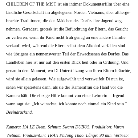
CHILDREN OF THE MIST ist ein intimer Doku­men­tarfilm über eine
ländliche Gesellschaft im abgele­ge­nen Nor­den Viet­nams, über altherge­
brachte Tra­di­tio­nen, die den Mäd­chen des Dor­fes ihre Jugend weg­
nehmen. Ger­adezu grotesk ist die Befürch­tung der Eltern, das Gesicht
zu ver­lieren, wenn ihr Kind nicht früh genug an eine andere Fam­i­lie
verkauft wird, während die Eltern selb­st dem Alko­hol ver­fall­en sind –
wie übri­gens ein nen­nenswert­er Teil der Erwach­se­nen des Dor­fes. Das
Landleben hier ist nur auf den ersten Blick heil oder in Ord­nung. Und
genau in dem Moment, wo Di Unter­stützung von ihren Eltern bräuchte,
wird sie allein gelassen. Wie aufgewühlt und verzweifelt Di nun ist,
sehen wir spätestens dann, als sie der Kam­er­afrau die Hand vor die
Kam­era hält. Die einzige Hil­fe kommt von ein­er Lehrerin… Irgend­
wann sagt sie: „Ich wün­schte, ich kön­nte noch ein­mal ein Kind sein.“
Beein­druck­end
.
Kam­era: HA LE Diem. Schnitt: Swann DUBUS. Pro­duk­tion: Varan
Viet­nam. Produzent.in: TRẦN Phương Thảo. Länge: 90 min. Ver­trieb: