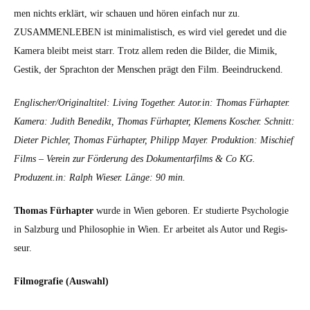
men nichts erk­lärt, wir schauen und hören ein­fach nur zu.
ZUSAMMENLEBEN ist min­i­mal­is­tisch, es wird viel gere­det und die
Kam­era bleibt meist starr. Trotz allem reden die Bilder, die Mimik,
Gestik, der Sprach­ton der Men­schen prägt den Film. Beein­druck­end.
Englischer/Originaltitel: Liv­ing Togeth­er. Autor.in: Thomas Fürhap­ter.
Kam­era: Judith Benedikt, Thomas Fürhap­ter, Kle­mens Kosch­er. Schnitt:
Dieter Pich­ler, Thomas Fürhap­ter, Philipp May­er. Pro­duk­tion: Mis­chief
Films – Vere­in zur Förderung des Doku­men­tarfilms & Co KG.
Produzent.in: Ralph Wieser. Länge: 90 min.
Thomas Fürhap­ter
wurde in Wien geboren. Er studierte Psy­cholo­gie
in Salzburg und Philoso­phie in Wien. Er arbeit­et als Autor und Regis­
seur.
Fil­mo­grafie (Auswahl)