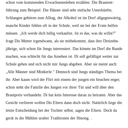
schon vom kom­menden Erwach­se­nen­leben erzählen: Die Braut­ent­
führung zum Beispiel. Die Häuser sind sehr ein­fache Unterkün­fte,
Schlangen gehören zum All­t­ag, der Alko­hol ist im Dorf all­ge­gen­wär­tig,
manche Kinder fehlen oft in der Schule, weil sie bei der Ernte helfen
müssen. „Ich werde dich bil­lig verkaufen. Ist es das, was du willst?”
fragt Dis Mut­ter irgend­wann, als sie mit­bekommt, dass ihre Dreizehn­
jährige, sich schon für Jungs inter­essiert. Das kön­nte im Dorf die Runde
machen, was schlecht für das Anse­hen ist. Di soll gefäl­ligst weit­er zur
Schule gehen und sich nicht mir Jungs abgeben. Aber sie meint auch:
„Alle Män­ner sind Mis­tk­er­le.“ Den­noch sind Jungs ständi­ges The­ma bei
ihr. Aber kaum wird der Flirt mit einem der jun­gen ein biss­chen enger,
schon ste­ht die Fam­i­lie des Jun­gen vor ihrer Tür und will über den
Braut­preis ver­han­deln. Di hat kein Inter­esse daran zu heirat­en. Aber das
Gesicht ver­lieren wollen Dis Eltern dann doch nicht. Natür­lich liege die
let­zte Entschei­dung bei der Tochter selb­st, sagen die Eltern. Doch da
gerät in die Mühlen ural­ter Tra­di­tio­nen der Hmong…