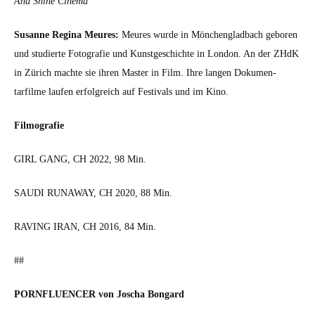
And Shine Cin­e­ma
Susanne Regi­na Meures:
Meures wurde in Mönchenglad­bach geboren
und studierte Fotografie und Kun­st­geschichte in Lon­don. An der ZHdK
in Zürich machte sie ihren Mas­ter in Film. Ihre lan­gen Doku­men­
tarfilme laufen erfol­gre­ich auf Fes­ti­vals und im Kino.
Fil­mo­grafie
GIRL GANG, CH 2022, 98 Min.
SAUDI RUNAWAY, CH 2020, 88 Min.
RAVING IRAN, CH 2016, 84 Min.
##
PORNFLUENCER von Joscha Bon­gard