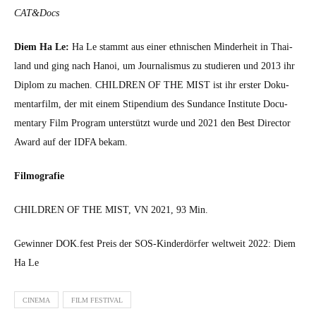
CAT&Docs
Diem Ha Le:
Ha Le stammt aus ein­er eth­nis­chen Min­der­heit in Thai­
land und ging nach Hanoi, um Jour­nal­is­mus zu studieren und 2013 ihr
Diplom zu machen. CHILDREN OF THE MIST ist ihr erster Doku­
men­tarfilm, der mit einem Stipendi­um des Sun­dance Insti­tute Doc­u­
men­tary Film Pro­gram unter­stützt wurde und 2021 den Best Direc­tor
Award auf der IDFA bekam.
Fil­mo­grafie
CHILDREN OF THE MIST, VN 2021, 93 Min.
Gewin­ner DOK.fest Preis der SOS-Kinderdör­fer weltweit 2022: Diem
Ha Le
CINEMA
FILM FESTIVAL