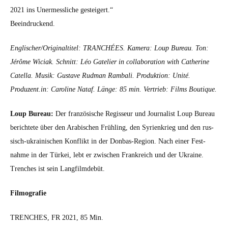
2021 ins Uner­messliche gesteigert.“
Beein­druck­end.
Englischer/Originaltitel: TRANCHÉES. Kam­era: Loup Bureau. Ton:
Jérôme Wici­ak. Schnitt: Léo Gate­lier in col­lab­o­ra­tion with Cather­ine
Catel­la. Musik: Gus­tave Rud­man Ram­bali. Pro­duk­tion: Unité.
Produzent.in: Car­o­line Nataf. Länge: 85 min. Ver­trieb: Films Bou­tique.
Loup Bureau:
Der franzö­sis­che Regis­seur und Jour­nal­ist Loup Bureau
berichtete über den Ara­bis­chen Früh­ling, den Syrienkrieg und den rus­
sisch-ukrainis­chen Kon­flikt in der Don­bas-Region. Nach ein­er Fes­t­
nahme in der Türkei, lebt er zwis­chen Frankre­ich und der Ukraine.
Trench­es ist sein Lang­filmde­büt.
Fil­mo­grafie
TRENCHES, FR 2021, 85 Min.