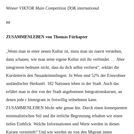
Win­ner VIKTOR Main Com­pe­ti­tion DOK.international
##
ZUSAMMENLEBEN von Thomas Fürhap­ter
„Wenn man in ein­er neuen Kul­tur ist, muss man sie zuerst ver­ste­hen,
dann schauen, wie man seine eigene Kul­tur mit ihr verbindet. … Aber
inte­gri­eren bedeutet nicht, dass du dich selb­st ver­lierst“, erk­lärt die
Kurslei­t­erin den Neuankömm­lin­gen. In Wien sind 52% der Ein­wohn­er
aus­ländis­ch­er Herkun­ft. 182 Natio­nen leben in der Stadt. Auch das
erfährt man in den von der Stadt ange­bote­nen Inte­gra­tionskursen, an
denen jede.r Immigrant.in frei­willig teil­nehmen kann.
ZUSAMMENLEBEN blickt sehr genau hin. Durch einen kon­se­quenten
min­i­mal­is­tis­chen Stil und die örtliche Begren­zung erhal­ten wir einen
tiefen Ein­blick: Welche Infor­ma­tio­nen und Werte wer­den in diesen
Kursen ver­mit­telt? Und wie wer­den sie von den Migrant.innen