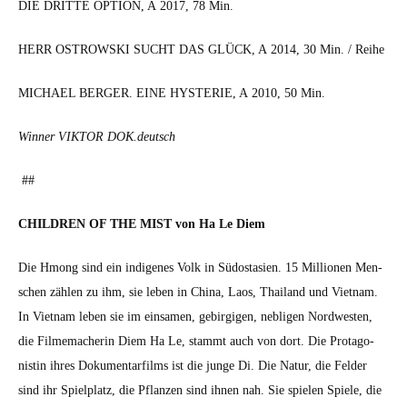
DIE DRITTE OPTION, A 2017, 78 Min.
HERR OSTROWSKI SUCHT DAS GLÜCK, A 2014, 30 Min. / Rei­he
MICHAEL BERGER. EINE HYSTERIE, A 2010, 50 Min.
Win­ner VIKTOR DOK.deutsch
##
CHILDREN OF THE MIST von Ha Le Diem
Die Hmong sind ein indi­genes Volk in Südostasien. 15 Mil­lio­nen Men­
schen zählen zu ihm, sie leben in Chi­na, Laos, Thai­land und Viet­nam.
In Viet­nam leben sie im ein­samen, gebir­gi­gen, nebli­gen Nord­west­en,
die Filmemacherin Diem Ha Le, stammt auch von dort. Die Pro­tag­o­
nistin ihres Doku­men­tarfilms ist die junge Di. Die Natur, die Felder
sind ihr Spielplatz, die Pflanzen sind ihnen nah. Sie spie­len Spiele, die