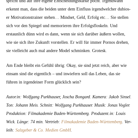
spricht und auf ihre eigene Entschei­dungsstärke pocht. Irgend­wann
erken­nt man, dass die bei­den unter dem Ein­fluss irgendwelch­er dubios­
er Moti­va­tion­strain­er ste­hen… Mind­set, Geld, Erfolg etc… Sie stellen
sich vor den Spiegel und mem­o­ri­eren ihre Erfol­gs­floskeln. Und
erstaunlich dünn wird es dann, wenn sie sich darüber äußern wollen,
wie sie sich ihre Zukun­ft vorstellen. Er will für immer Pornos drehen,
sie vielle­icht auch mal andere Mod­el schminken. Grotesk.
Am Ende bleibt ein Gefühl übrig: Okay, sie sind jet­zt reich, aber wie
ein­sam sind die eigentlich – und inwiefern soll das Leben, das sie
führen in irgen­dein­er Form glück­lich sein?
Autor.in: Wolf­gang Purkhauser, Joscha Bon­gard. Kam­era: Jakob Sin­sel.
Ton: Johann Meis. Schnitt: Wolf­gang Purkhauser. Musik: Jonas Vogler.
Pro­duk­tion: Fil­makademie Baden-Würt­tem­berg. Produzent.in: Louis
Wick. Länge: 74 min. Ver­trieb:
Fil­makademie Baden-Würt­tem­berg
. Ver­
leih:
Salzge­ber & Co. Medi­en GmbH
.