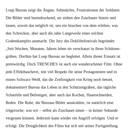
Loup Bureau zeigt die Äng­ste, Sehn­süchte, Frus­tra­tio­nen der Sol­dat­en.
Die Bilder sind beein­druck­end, sie ziehen den Zuschauer hinein und
lassen, soweit das möglich ist, uns ein biss­chen von dem erleben, was
den Schreck­en, aber auch die zähe Langeweile eines solchen
Grabenkampfes aus­macht. Die Jury des Dok­film­fes­ti­vals begrün­det:
„Seit Wochen, Monat­en, Jahren leben sie ver­schanzt in ihren Schützen­
gräben. Dor­thin hat Loup Bureau sie begleit­et. Allein dieser Ein­satz ist
preiswürdig. Doch TRENCHES ist auch ein wun­der­schön­er Film: Ohne
jede Effek­thascherei, mit viel Respekt für seine Pro­tag­o­nis­ten und in
einem Schwarz-Weiß, das die Zeit­losigkeit von Krieg noch betont,
doku­men­tiert Bureau das Leben in den Schützen­gräben, das tägliche
Schaufeln und Befes­ti­gen, aber auch das Kochen, Haareschnei­den,
Reden. Die Ruhe, die Bureaus Bilder ausstrahlen, ist natür­lich eine
trügerische, was wir – selb­st als Zuschauer.innen – in kein­er Sekunde
vergessen kön­nen. Jed­erzeit kann wieder ein Angriff erfol­gen. Und er
erfol­gt. Die Dringlichkeit des Films hat sich seit sein­er Fer­tig­stel­lung