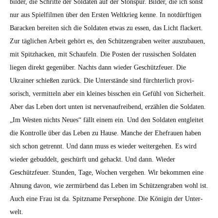
bilder, die Schritte der Sol­dat­en auf der Ston­spur. Bilder, die ich son­st
nur aus Spielfil­men über den Ersten Weltkrieg kenne. In not­dürfti­gen
Barack­en bere­it­en sich die Sol­dat­en etwas zu essen, das Licht flack­ert.
Zur täglichen Arbeit gehört es, den Schützen­graben weit­er auszubauen,
mit Spitzhack­en, mit Schaufeln. Die Posten der rus­sis­chen Sol­dat­en
liegen direkt gegenüber. Nachts dann wieder Geschützfeuer. Die
Ukrain­er schießen zurück. Die Unter­stände sind fürchter­lich pro­vi­
sorisch, ver­mit­teln aber ein kleines biss­chen ein Gefühl von Sicher­heit.
Aber das Leben dort unten ist ner­ve­naufreibend, erzählen die Sol­dat­en.
„Im West­en nichts Neues“ fällt einem ein. Und den Sol­dat­en ent­gleit­et
die Kon­trolle über das Leben zu Hause. Manche der Ehe­frauen haben
sich schon getren­nt. Und dann muss es wieder weit­erge­hen. Es wird
wieder gebud­delt, geschürft und gehackt. Und dann. Wieder
Geschützfeuer. Stun­den, Tage, Wochen verge­hen. Wir bekom­men eine
Ahnung davon, wie zer­mür­bend das Leben im Schützen­graben wohl ist.
Auch eine Frau ist da. Spitz­name Perse­phone. Die Köni­gin der Unter­
welt.