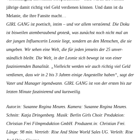
jährige damit richtig viel Geld ver­di­enen kön­nen. Und dann ist da
Melanie, die ihre Fan­site macht…
GIRL GANG ist poet­isch, intim – und vor allem ver­störend. Die Doku
ist bisweilen atem­ber­aubend grotesk, was zunächst noch nicht mal an
der jun­gen Influ­encerin Leonie liegt, son­dern an den Men­schen, die sie
umgeben. Wir sehen eine Welt, die für jeden jen­seits der 25 unver­
ständlich bleibt. Die Welt, in der Leonie sich bewegt ist von ein­er
faszinieren­den Banal­ität. „Vielle­icht wer­den wir auch richtig viel Geld
ver­di­enen, dass wir in 2 bis 3 Jahren einige Angestellte haben“, sagt der
Vater und Man­ag­er irgend­wann. GIRL GANG ist von der ersten bis zur
let­zten Minute faszinierend und kurzweilig.
Autor.in: Susanne Regi­na Meures. Kam­era: Susanne Regi­na Meures.
Schnitt: Kat­ja Drin­gen­berg. Musik: Berlin Girls Choir. Pro­duk­tion:
Chris­t­ian Frei Film­pro­duk­tion GmbH. Produzent.in: Chris­t­ian Frei.
Länge: 98 min. Ver­trieb: Rise And Shine World Sales UG. Ver­leih: Rise