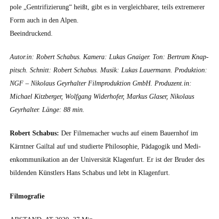
pole „Gen­tri­fizierung“ heißt, gibt es in ver­gle­ich­bar­er, teils extremer­er
Form auch in den Alpen.
Beein­druck­end.
Autor.in: Robert Sch­abus. Kam­era: Lukas Gnaiger. Ton: Bertram Knap­
pitsch. Schnitt: Robert Sch­abus. Musik: Lukas Lauer­mann. Pro­duk­tion:
NGF – Niko­laus Geyrhal­ter Film­pro­duk­tion GmbH. Produzent.in:
Michael Kitzberg­er, Wolf­gang Wider­hofer, Markus Glaser, Niko­laus
Geyrhal­ter. Länge: 88 min.
Robert Sch­abus:
Der Filmemach­er wuchs auf einem Bauern­hof im
Kärnt­ner Gail­tal auf und studierte Philoso­phie, Päd­a­gogik und Medi­
enkom­mu­nika­tion an der Uni­ver­sität Kla­gen­furt. Er ist der Brud­er des
bilden­den Kün­stlers Hans Sch­abus und lebt in Kla­gen­furt.
Fil­mo­grafie