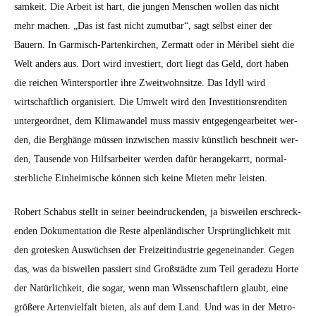
samkeit. Die Arbeit ist hart, die jun­gen Men­schen wollen das nicht
mehr machen. „Das ist fast nicht zumut­bar“, sagt selb­st ein­er der
Bauern. In Garmisch-Partenkirchen, Zer­matt oder in Méri­bel sieht die
Welt anders aus. Dort wird investiert, dort liegt das Geld, dort haben
die reichen Win­ter­sportler ihre Zweit­wohn­sitze. Das Idyll wird
wirtschaftlich organ­isiert. Die Umwelt wird den Investi­tion­sren­diten
unter­ge­ord­net, dem Kli­mawan­del muss mas­siv ent­ge­gengear­beit­et wer­
den, die Berghänge müssen inzwis­chen mas­siv kün­stlich beschneit wer­
den, Tausende von Hil­f­sar­beit­er wer­den dafür herangekar­rt, nor­mal­
sterbliche Ein­heimis­che kön­nen sich keine Mieten mehr leis­ten.
Robert Sch­abus stellt in sein­er beein­druck­enden, ja bisweilen erschreck­
enden Doku­men­ta­tion die Reste alpen­ländis­ch­er Ursprünglichkeit mit
den grotesken Auswüch­sen der Freizeitin­dus­trie gegeneinan­der. Gegen
das, was da bisweilen passiert sind Großstädte zum Teil ger­adezu Horte
der Natür­lichkeit, die sog­ar, wenn man Wis­senschaftlern glaubt, eine
größere Arten­vielfalt bieten, als auf dem Land. Und was in der Metro­