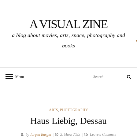
Skip
to
A VISUAL ZINE
content
a blog about movies, arts, space, photography and
books
Search
Menu
Search
for:
CATEGORIES
ARTS
,
PHOTOGRAPHY
Haus Liebig, Dessau
on
by
Jürgen Bürgin
2. März 2025
Leave a Comment