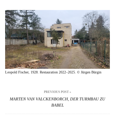
Haus
Liebig,
Dessau
Leopold Fis­ch­er, 1928. Restau­ra­tion 2022–2025. © Jür­gen Bür­gin
Beitragsnavigation
PREVIOUS POST »
MARTEN VAN VALCKENBORCH, DER TURMBAU ZU
BABEL