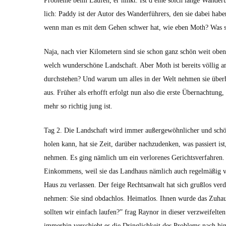
Prob­leme beim Laufen, er hinkt. Ist d eine solch lange Wan­derun
lich: Pad­dy ist der Autor des Wan­der­führers, den sie dabei ha
wenn man es mit dem Gehen schw­er hat, wie eben Moth? Was sol
Naja, nach vier Kilo­me­tern sind sie schon ganz schön weit oben
welch wun­der­schöne Land­schaft. Aber Moth ist bere­its völ­lig
durch­ste­hen? Und warum um alles in der Welt nehmen sie über­ha
aus. Früher als erhofft erfol­gt nun also die erste Über­nach­tung,
mehr so richtig jung ist.
Tag 2. Die Land­schaft wird immer außergewöhn­lich­er und schö
holen kann, hat sie Zeit, darüber nachzu­denken, was passiert ist
nehmen. Es ging näm­lich um ein ver­lorenes Gerichtsver­fahren.
Einkom­mens, weil sie das Land­haus näm­lich auch regelmäßig ve
Haus zu ver­lassen. Der feige Recht­san­walt hat sich gruß­los ve
nehmen: Sie sind obdach­los. Heimat­los. Ihnen wurde das Zuha
soll­ten wir ein­fach laufen?” frag Raynor in dieser verzweifel­ten
immer­hin ver­schiebt es die Dringlichkeit des Prob­lems nach hi