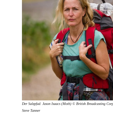
Der Salzp­fad. Jason Isaacs (Moth) © British Broad­cast­ing Cor­po
Steve Tan­ner