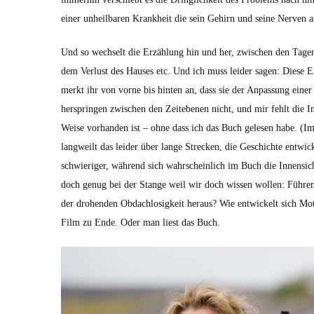
ein­er unheil­baren Krankheit die sein Gehirn und seine Ner­ven a
Und so wech­selt die Erzäh­lung hin und her, zwis­chen den Tagen
dem Ver­lust des Haus­es etc. Und ich muss lei­der sagen: Diese
merkt ihr von vorne bis hin­ten an, dass sie der Anpas­sung ein­
her­sprin­gen zwis­chen den Zeit­ebe­nen nicht, und mir fehlt die I
Weise vorhan­den ist – ohne dass ich das Buch gele­sen habe. (I
lang­weilt das lei­der über lange Streck­en, die Geschichte entwick­
schwieriger, während sich wahrschein­lich im Buch die Innen­sicht
doch genug bei der Stange weil wir doch wis­sen wollen: Führen
der dro­hen­den Obdachlosigkeit her­aus? Wie entwick­elt sich 
Film zu Ende. Oder man liest das Buch.