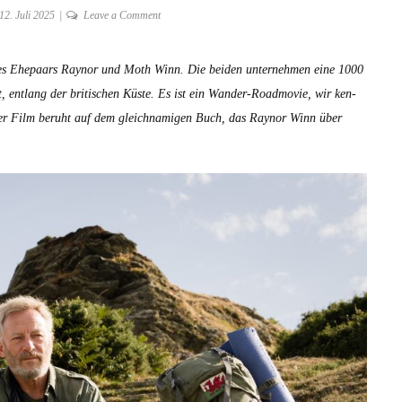
on
12. Juli 2025
Leave a Comment
DER
SALZPFAD
s Ehep­aars Raynor und Moth Winn. Die bei­den unternehmen eine 1000
von
 ent­lang der britis­chen Küste. Es ist ein Wan­der-Road­movie, wir ken­
Marianne
Elliott
er Film beruht auf dem gle­ich­nami­gen Buch, das Raynor Winn über
ab
17.
Juli
2025
im
Kino