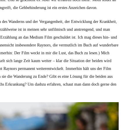
ngreift, die Gehbe­hin­derung ist ein erstes Anze­ichen davon.
 des Wan­derns und der Ver­gan­gen­heit, der Entwick­lung der Krankheit,
 Erzählweise ist in meinen sehr unfilmisch und anstren­gend, und man
er Erzäh­lung an das Medi­um Film geschuldet ist. Ich mag dieses hin- und
nnen­sicht ins­beson­dere Raynors, die ver­mut­lich im Buch auf wun­der­bare
mmer­hin: Der Film weckt in mir die Lust, das Buch zu lesen.) Mich
elt sich lange Zeit kaum weit­er – klar die Sit­u­a­tion der bei­den wird
 Raynors per­ma­nent weit­er­en­twick­elt. Immer­hin hält uns der Film
 sie die Wan­derung zu Ende? Gibt es eine Lösung für die bei­den aus
Moths Erkrankung? Um das­bzu erfahren, schaut man dann doch gerne den