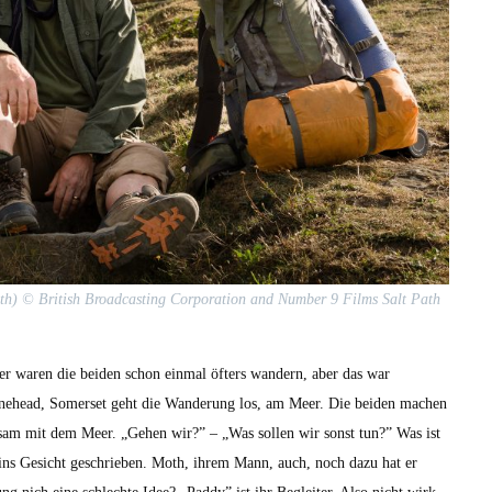
h) © British Broad­cast­ing Cor­po­ra­tion and Num­ber 9 Films Salt Path
r waren die bei­den schon ein­mal öfters wan­dern, aber das war
ne­head, Som­er­set geht die Wan­derung los, am Meer. Die bei­den machen
n­sam mit dem Meer. „Gehen wir?” – „Was sollen wir son­st tun?” Was ist
sis ins Gesicht geschrieben. Moth, ihrem Mann, auch, noch dazu hat er