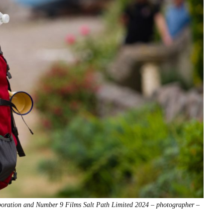
­ra­tion and Num­ber 9 Films Salt Path Lim­it­ed 2024 – pho­tog­ra­ph­er –