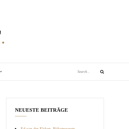
E
Search
Search
for:
NEUESTE BEITRÄGE
Ed van der Elsken, Rijksmuseum,