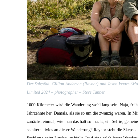
Der Salzp­fad. Gillian Ander­son (Raynor) und Jason Isaacs (Mot
Lim­it­ed 2024 – pho­tog­ra­ph­er – Steve Tan­ner
1000 Kilo­me­ter wird die Wan­derung wohl lang sein. Naja, frühe
Jahrzehnte her. Damals, als sie so um die zwanzig waren. In Mi
zunächst ein­mal, wie man das halt so macht, ein Self­ie, gemei
so alter­na­tiv­los an dieser Wan­derung? Raynor ste­ht die Skep­