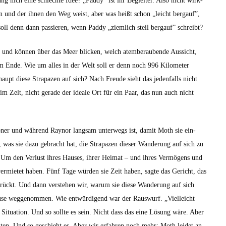
g nich eine schlechte Idee? „Pad­dy” ist ihr Begleit­er. Also nicht wirk­
ben und der ihnen den Weg weist, aber was heißt schon „leicht bergauf”,
l denn dann passieren, wenn Pad­dy „ziem­lich steil bergauf” schreibt?
 und kön­nen über das Meer blick­en, welch atem­ber­aubende Aus­sicht,
 am Ende. Wie um alles in der Welt soll er denn noch 996 Kilo­me­ter
upt diese Stra­pazen auf sich? Nach Freude sieht das jeden­falls nicht
 im Zelt, nicht ger­ade der ide­ale Ort für ein Paar, das nun auch nicht
n­er und während Raynor langsam unter­wegs ist, damit Moth sie ein­
, was sie dazu gebracht hat, die Stra­pazen dieser Wan­derung auf sich zu
 Um den Ver­lust ihres Haus­es, ihrer Heimat – und ihres Ver­mö­gens und
r­mi­etet haben. Fünf Tage wür­den sie Zeit haben, sagte das Gericht, das
r­drückt. Und dann ver­ste­hen wir, warum sie diese Wan­derung auf sich
use weggenom­men. Wie entwürdi­gend war der Rauswurf. „Vielle­icht
 Sit­u­a­tion. Und so sollte es sein. Nicht dass das eine Lösung wäre. Aber
n­ten. Und so geschieht es. Aber wir erfahren noch mehr: Moth lei­det an