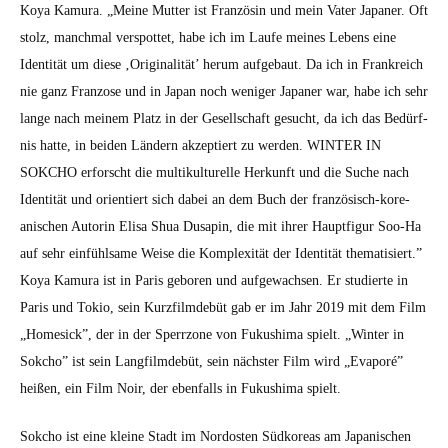
Koya Kamu­ra. „Meine Mut­ter ist Französin und mein Vater Japan­er. Oft
stolz, manch­mal verspot­tet, habe ich im Laufe meines Lebens eine
Iden­tität um diese ‚Orig­i­nal­ität’ herum aufge­baut. Da ich in Frankre­ich
nie ganz Fran­zose und in Japan noch weniger Japan­er war, habe ich sehr
lange nach meinem Platz in der Gesellschaft gesucht, da ich das Bedürf­
nis hat­te, in bei­den Län­dern akzep­tiert zu wer­den. WINTER IN
SOKCHO erforscht die mul­ti­kul­turelle Herkun­ft und die Suche nach
Iden­tität und ori­en­tiert sich dabei an dem Buch der franzö­sisch-kore­
anis­chen Autorin Elisa Shua Dusapin, die mit ihrer Haupt­fig­ur Soo-Ha
auf sehr ein­fühlsame Weise die Kom­plex­ität der Iden­tität the­ma­tisiert.”
Koya Kamu­ra ist in Paris geboren und aufgewach­sen. Er studierte in
Paris und Tokio, sein Kurz­filmde­büt gab er im Jahr 2019 mit dem Film
„Home­sick”, der in der Sper­rzone von Fukushi­ma spielt. „Win­ter in
Sok­cho” ist sein Lang­filmde­büt, sein näch­ster Film wird „Evap­oré”
heißen, ein Film Noir, der eben­falls in Fukushi­ma spielt.
Sok­cho ist eine kleine Stadt im Nor­dosten Süd­ko­re­as am Japanis­chen