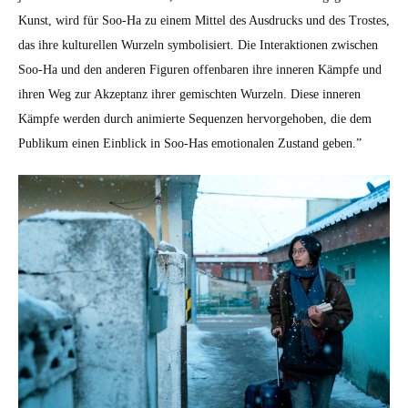
Kun­st, wird für Soo-Ha zu einem Mit­tel des Aus­drucks und des Trostes,
das ihre kul­turellen Wurzeln sym­bol­isiert. Die Inter­ak­tio­nen zwis­chen
Soo-Ha und den anderen Fig­uren offen­baren ihre inneren Kämpfe und
ihren Weg zur Akzep­tanz ihrer gemis­cht­en Wurzeln. Diese inneren
Kämpfe wer­den durch ani­mierte Sequen­zen her­vorge­hoben, die dem
Pub­likum einen Ein­blick in Soo-Has emo­tionalen Zus­tand geben.”