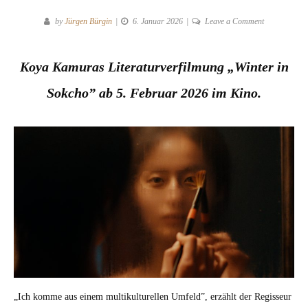
on
by
Jürgen Bürgin
6. Januar 2026
Leave a Comment
Eine
Geschichte
Koya Kamuras Lit­er­aturver­fil­mung „Win­ter in
über
Herkunft
Sok­cho” ab 5. Feb­ru­ar 2026 im Kino.
und
Identität:
„Ich komme aus einem mul­ti­kul­turellen Umfeld”, erzählt der Regis­seur