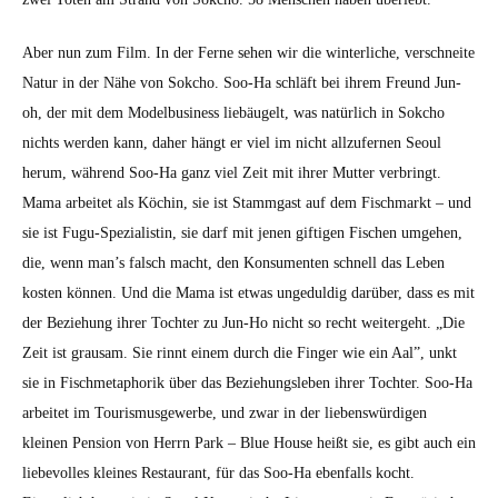
Aber nun zum Film. In der Ferne sehen wir die win­ter­liche, ver­schneite
Natur in der Nähe von Sok­cho. Soo-Ha schläft bei ihrem Fre­und Jun-
oh, der mit dem Mod­el­busi­ness liebäugelt, was natür­lich in Sok­cho
nichts wer­den kann, daher hängt er viel im nicht allzufer­nen Seoul
herum, während Soo-Ha ganz viel Zeit mit ihrer Mut­ter ver­bringt.
Mama arbeit­et als Köchin, sie ist Stam­m­gast auf dem Fis­chmarkt – und
sie ist Fugu-Spezial­istin, sie darf mit jenen gifti­gen Fis­chen umge­hen,
die, wenn man’s falsch macht, den Kon­sumenten schnell das Leben
kosten kön­nen. Und die Mama ist etwas ungeduldig darüber, dass es mit
der Beziehung ihrer Tochter zu Jun-Ho nicht so recht weit­erge­ht. „Die
Zeit ist grausam. Sie rin­nt einem durch die Fin­ger wie ein Aal”, unkt
sie in Fis­chmetaphorik über das Beziehungsleben ihrer Tochter. Soo-Ha
arbeit­et im Touris­mus­gewerbe, und zwar in der liebenswürdi­gen
kleinen Pen­sion von Her­rn Park – Blue House heißt sie, es gibt auch ein
liebevolles kleines Restau­rant, für das Soo-Ha eben­falls kocht.