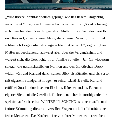
„Wird unsere Iden­tität dadurch geprägt, wie uns unsere Umge­bung
wahrn­immt?” fragt der Filmemach­er Koya Kamu­ra. „Soo-Ha bewegt
sich zwis­chen den Erwartun­gen ihrer Mut­ter, ihres Fre­un­des Jun-Oh
und Ker­rand, einem älteren Mann, der zu ein­er Vater­fig­ur wird und
schließlich Fra­gen über ihre eigene Iden­tität aufwirft”, sagt er. „Ihre
Mut­ter ist beschützend, schweigt aber über die Ver­gan­gen­heit und
weigert sich, die Geschichte ihrer Fam­i­lie zu teilen. Jun-Oh wiederum
spiegelt die gesellschaftlichen Nor­men und den ästhetis­chen Druck
wider, während Ker­rand durch seinen Blick als Kün­stler und als Per­son
mit eigen­em Stand­punkt Fra­gen zu sein­er Iden­tität stellt. Ker­rand
eröffnet Soo-Ha durch seinen Blick als Kün­stler und als Per­son mit
eigen­er Sicht auf die Gesellschaft eine neue, aber beun­ruhi­gende Per­
spek­tive auf sich selb­st. WINTER IN SOKCHO ist eine visuelle und
intime Erkun­dung dieser uni­versellen Fra­gen nach der Iden­tität eines
jeden Men­schen. Das Kochen, eine von ihrer Mut­ter weit­ergegebene