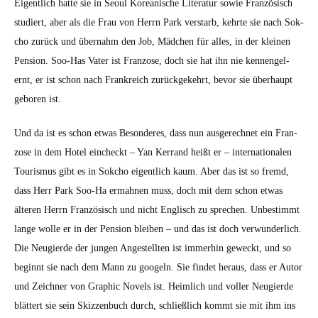
Eigentlich hat­te sie in Seoul Kore­anis­che Lit­er­atur sowie Franzö­sisch
studiert, aber als die Frau von Her­rn Park ver­starb, kehrte sie nach Sok­
cho zurück und über­nahm den Job, Mäd­chen für alles, in der kleinen
Pen­sion. Soo-Has Vater ist Fran­zose, doch sie hat ihn nie ken­nen­gel­
ernt, er ist schon nach Frankre­ich zurück­gekehrt, bevor sie über­haupt
geboren ist.
Und da ist es schon etwas Beson­deres, dass nun aus­gerech­net ein Fran­
zose in dem Hotel eincheckt – Yan Ker­rand heißt er – inter­na­tionalen
Touris­mus gibt es in Sok­cho eigentlich kaum. Aber das ist so fremd,
dass Herr Park Soo-Ha ermah­nen muss, doch mit dem schon etwas
älteren Her­rn Franzö­sisch und nicht Englisch zu sprechen. Unbes­timmt
lange wolle er in der Pen­sion bleiben – und das ist doch ver­wun­der­lich.
Die Neugierde der jun­gen Angestell­ten ist immer­hin geweckt, und so
begin­nt sie nach dem Mann zu googeln. Sie find­et her­aus, dass er Autor
und Zeich­n­er von Graph­ic Nov­els ist. Heim­lich und voller Neugierde
blät­tert sie sein Skizzen­buch durch, schließlich kommt sie mit ihm ins