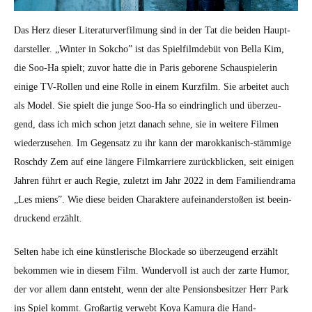
Das Herz dieser Lit­er­aturver­fil­mung sind in der Tat die bei­den Haupt­
darsteller. „Win­ter in Sok­cho” ist das Spielfilmde­büt von Bel­la Kim,
die Soo-Ha spielt; zuvor hat­te die in Paris geborene Schaus­pielerin
einige TV-Rollen und eine Rolle in einem Kurz­film. Sie arbeit­et auch
als Mod­el. Sie spielt die junge Soo-Ha so ein­dringlich und überzeu­
gend, dass ich mich schon jet­zt danach sehne, sie in weit­ere Fil­men
wiederzuse­hen. Im Gegen­satz zu ihr kann der marokkanisch-stäm­mige
Roschdy Zem auf eine län­gere Filmkar­riere zurück­blick­en, seit eini­gen
Jahren führt er auch Regie, zulet­zt im Jahr 2022 in dem Fam­i­lien­dra­ma
„Les miens”. Wie diese bei­den Charak­tere aufeinan­der­stoßen ist beein­
druck­end erzählt.
Sel­ten habe ich eine kün­st­lerische Block­ade so überzeu­gend erzählt
bekom­men wie in diesem Film. Wun­der­voll ist auch der zarte Humor,
der vor allem dann entste­ht, wenn der alte Pen­sions­be­sitzer Herr Park
ins Spiel kommt. Großar­tig ver­webt Koya Kamu­ra die Hand­