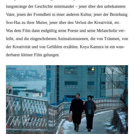
lungsstränge der Geschichte miteinan­der – jen­er über den unbekan­nten
Vater, jenen der Fremd­heit in ein­er anderen Kul­tur, jen­er der Beziehung
Soo-Has zu ihrer Mut­ter, jen­er über den Ver­lust der Kreativ­ität, etc.
Was dem Film dann endgültig seine Poe­sie und seine Melan­cholie ver­
lei­ht, sind die eingeschobe­nen Ani­ma­tion­sszenen, die von Träu­men, von
der Kreativ­ität und von Gefühlen erzählen. Koya Kamu­ra ist ein wun­
der­bar­er klein­er Film gelun­gen.