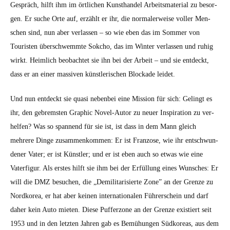
Gespräch, hil­ft ihm im örtlichen Kun­sthandel Arbeits­ma­te­r­i­al zu besor­
gen. Er suche Orte auf, erzählt er ihr, die nor­maler­weise voller Men­
schen sind, nun aber ver­lassen – so wie eben das im Som­mer von
Touris­ten über­schwemmte Sok­cho, das im Win­ter ver­lassen und ruhig
wirkt. Heim­lich beobachtet sie ihn bei der Arbeit – und sie ent­deckt,
dass er an ein­er mas­siv­en kün­st­lerischen Block­ade lei­det.
Und nun ent­deckt sie qua­si neben­bei eine Mis­sion für sich: Gelingt es
ihr, den gebrem­sten Graph­ic Nov­el-Autor zu neuer Inspi­ra­tion zu ver­
helfen? Was so span­nend für sie ist, ist dass in dem Mann gle­ich
mehrere Dinge zusam­menkom­men: Er ist Fran­zose, wie ihr entschwun­
den­er Vater; er ist Kün­stler; und er ist eben auch so etwas wie eine
Vater­fig­ur. Als erstes hil­ft sie ihm bei der Erfül­lung eines Wun­sches: Er
will die DMZ besuchen, die „Demil­i­tarisierte Zone” an der Gren­ze zu
Nord­ko­rea, er hat aber keinen inter­na­tionalen Führerschein und darf
daher kein Auto mieten. Diese Puffer­zone an der Gren­ze existiert seit
1953 und in den let­zten Jahren gab es Bemühun­gen Süd­ko­re­as, aus dem