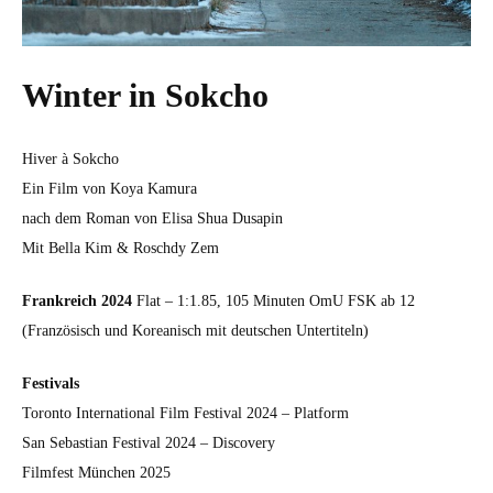
Winter in Sokcho
Hiv­er à Sok­cho
Ein Film von Koya Kamu­ra
nach dem Roman von Elisa Shua Dusapin
Mit Bel­la Kim & Roschdy Zem
Frankre­ich 2024
Flat – 1:1.85, 105 Minuten OmU FSK ab 12
(Franzö­sisch und Kore­anisch mit deutschen Unter­titeln)
Fes­ti­vals
Toron­to Inter­na­tion­al Film Fes­ti­val 2024 – Plat­form
San Sebas­t­ian Fes­ti­val 2024 – Dis­cov­ery
Film­fest München 2025