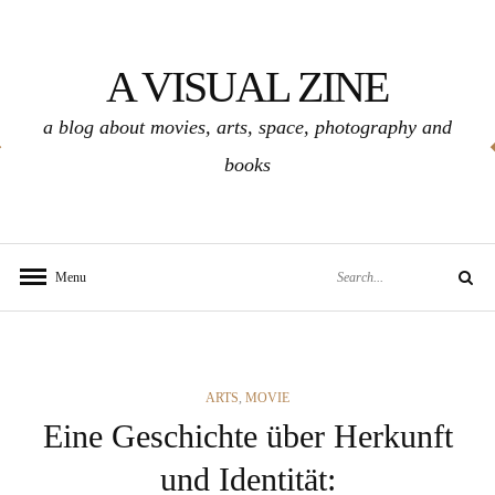
Skip
to
A VISUAL ZINE
content
a blog about movies, arts, space, photography and
books
Search
Menu
Search
for:
CATEGORIES
ARTS
,
MOVIE
Eine Geschichte über Herkunft
und Identität: