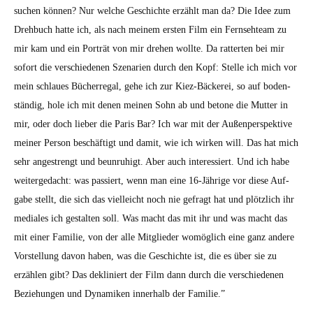
suchen kön­nen? Nur welche Geschichte erzählt man da? Die Idee zum
Drehbuch hat­te ich, als nach meinem ersten Film ein Fernse­hteam zu
mir kam und ein Porträt von mir drehen wollte. Da rat­terten bei mir
sofort die ver­schiede­nen Szenar­ien durch den Kopf: Stelle ich mich vor
mein schlaues Bücher­re­gal, gehe ich zur Kiez-Bäck­erei, so auf boden­
ständig, hole ich mit denen meinen Sohn ab und betone die Mut­ter in
mir, oder doch lieber die Paris Bar? Ich war mit der Außen­per­spek­tive
mein­er Per­son beschäftigt und damit, wie ich wirken will. Das hat mich
sehr angestrengt und beun­ruhigt. Aber auch inter­essiert. Und ich habe
weit­ergedacht: was passiert, wenn man eine 16-Jährige vor diese Auf­
gabe stellt, die sich das vielle­icht noch nie gefragt hat und plöt­zlich ihr
medi­ales ich gestal­ten soll. Was macht das mit ihr und was macht das
mit ein­er Fam­i­lie, von der alle Mit­glieder wom­öglich eine ganz andere
Vorstel­lung davon haben, was die Geschichte ist, die es über sie zu
erzählen gibt? Das dek­lin­iert der Film dann durch die ver­schiede­nen
Beziehun­gen und Dynamiken inner­halb der Fam­i­lie.”