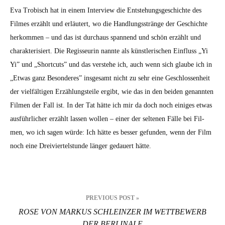
Eva Tro­bisch hat in einem Inter­view die Entste­hungs­geschichte des
Filmes erzählt und erläutert, wo die Hand­lungsstränge der Geschichte
herkom­men – und das ist dur­chaus span­nend und schön erzählt und
charak­ter­isiert. Die Regis­seurin nan­nte als kün­st­lerischen Ein­fluss „Yi
Yi” und „Short­cuts” und das ver­ste­he ich, auch wenn sich glaube ich in
„Etwas ganz Beson­deres” ins­ge­samt nicht zu sehr eine Geschlossen­heit
der vielfälti­gen Erzäh­lung­steile ergibt, wie das in den bei­den genan­nten
Fil­men der Fall ist. In der Tat hätte ich mir da doch noch einiges etwas
aus­führlich­er erzählt lassen wollen – ein­er der sel­te­nen Fälle bei Fil­
men, wo ich sagen würde: Ich hätte es bess­er gefun­den, wenn der Film
noch eine Dreivier­tel­stunde länger gedauert hätte.
Beitragsnavigation
PREVIOUS POST »
ROSE VON MARKUS SCHLEINZER IM WETTBEWERB
DER BERLINALE