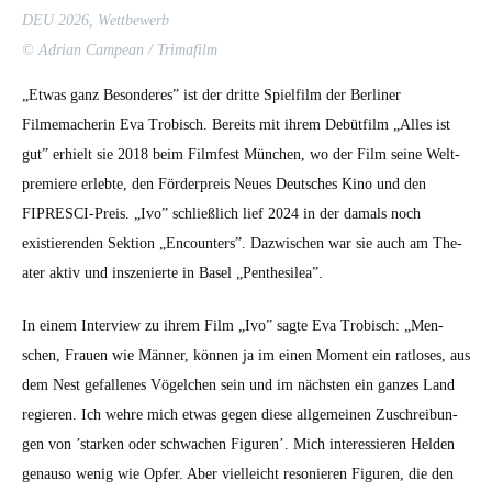
DEU 2026,
Wet­tbe­werb
© Adri­an Campean / Tri­mafilm
„Etwas ganz Beson­deres” ist der dritte Spielfilm der Berlin­er
Filmemacherin Eva Tro­bisch. Bere­its mit ihrem Debüt­film „Alles ist
gut” erhielt sie 2018 beim Film­fest München, wo der Film seine Welt­
premiere erlebte, den Förder­preis Neues Deutsches Kino und den
FIPRESCI-Preis. „Ivo” schließlich lief 2024 in der damals noch
existieren­den Sek­tion „Encoun­ters”. Dazwis­chen war sie auch am The­
ater aktiv und insze­nierte in Basel „Penthe­silea”.
In einem Inter­view zu ihrem Film „Ivo” sagte Eva Tro­bisch: „Men­
schen, Frauen wie Män­ner, kön­nen ja im einen Moment ein rat­los­es, aus
dem Nest gefal­l­enes Vögelchen sein und im näch­sten ein ganzes Land
regieren. Ich wehre mich etwas gegen diese all­ge­meinen Zuschrei­bun­
gen von ’starken oder schwachen Fig­uren’. Mich inter­essieren Helden
genau­so wenig wie Opfer. Aber vielle­icht resonieren Fig­uren, die den