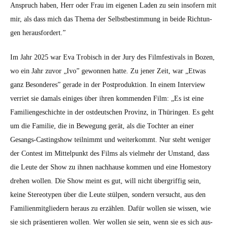
Anspruch haben, Herr oder Frau im eige­nen Laden zu sein insofern mit
mir, als dass mich das The­ma der Selb­st­bes­tim­mung in bei­de Rich­tun­
gen her­aus­fordert.”
Im Jahr 2025 war Eva Tro­bisch in der Jury des Film­fes­ti­vals in Bozen,
wo ein Jahr zuvor „Ivo” gewon­nen hat­te. Zu jen­er Zeit, war „Etwas
ganz Beson­deres” ger­ade in der Post­pro­duk­tion. In einem Inter­view
ver­ri­et sie damals einiges über ihren kom­menden Film: „Es ist eine
Fam­i­liengeschichte in der ost­deutschen Prov­inz, in Thürin­gen. Es geht
um die Fam­i­lie, die in Bewe­gung gerät, als die Tochter an ein­er
Gesangs-Cast­ing­show teil­nimmt und weit­erkommt. Nur ste­ht weniger
der Con­test im Mit­telpunkt des Films als vielmehr der Umstand, dass
die Leute der Show zu ihnen nach­hause kom­men und eine Home­sto­ry
drehen wollen. Die Show meint es gut, will nicht über­grif­fig sein,
keine Stereo­typen über die Leute stülpen, son­dern ver­sucht, aus den
Fam­i­lien­mit­gliedern her­aus zu erzählen. Dafür wollen sie wis­sen, wie
sie sich präsen­tieren wollen. Wer wollen sie sein, wenn sie es sich aus­