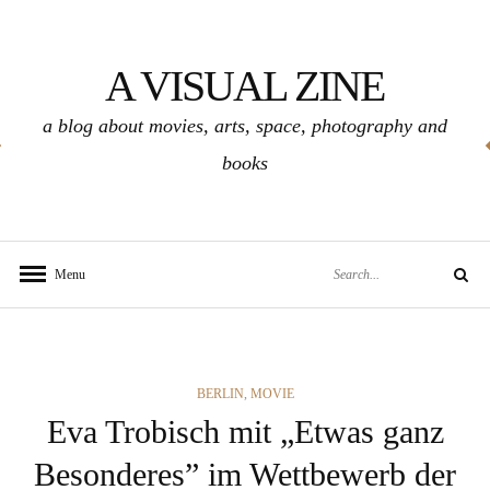
Skip
to
A VISUAL ZINE
content
a blog about movies, arts, space, photography and
books
Search
Menu
Search
for:
CATEGORIES
BERLIN
,
MOVIE
Eva Trobisch mit „Etwas ganz
Besonderes” im Wettbewerb der