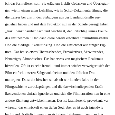
ich das for­mulieren soll: Sie erläutern Irak­lis Gedanken und Über­legun­
gen wie in einem alten Lehrfilm, wie in Schul-Doku­men­tarfil­men, die
die Lehrer bei uns in den Siebzigern aus der Lan­des­bild­stelle aus­
geliehen haben und mit dem Pro­jek­tor nun in der Schule gezeigt haben:
„Irak­li denkt darüber nach und beschließt, den Ratschlag seines Fre­un­
des anzunehmen.” Und dann diese bere­its erwäh­nte Stumm­filmäs­thetik.
Und die niedrige Pix­e­lau­flö­sung. Und die Unsicht­barkeit einiger Fig­
uren. Das hat so etwas Über­raschen­des, Pro­voka­tives, Ver­wirren­des,
Neuar­tiges, Alt­modis­ches. Das hat etwas von magis­chem Real­is­mus
bisweilen. Oft ist es sehr fremd – und immer wieder ver­weigert sich der
Film ein­fach unseren Sehge­wohn­heit­en und den üblichen Dra­
maturgien. Es ist ein biss­chen so, als ob wir hun­dert Jahre in der
Filmgeschichte zurück­sprän­gen und die dazwis­chen­liegen­den Erzäh­
lkon­ven­tio­nen ein­fach ignori­eren und sich die Film­nar­ra­tion nun in eine
andere Rich­tung entwick­eln lassen. Das ist faszinierend, pro­vokant, ver­
wirrend, das entwick­elt einen tiefen Sog, aber es ist auch irgend­wie
berührend. Natür­lich muss man sich darauf ein­lassen, dass man hier