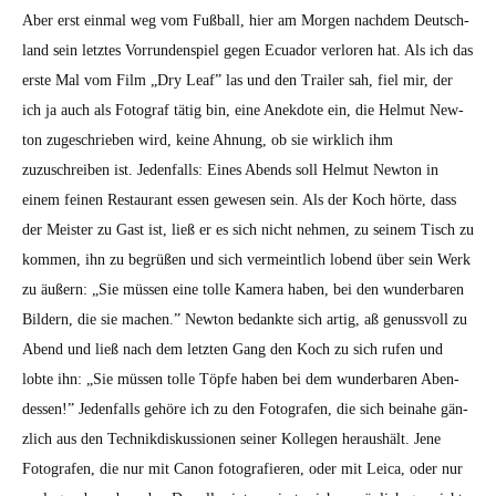
Aber erst ein­mal weg vom Fußball, hier am Mor­gen nach­dem Deutsch­
land sein let­ztes Vor­run­den­spiel gegen Ecuador ver­loren hat. Als ich das
erste Mal vom Film „Dry Leaf” las und den Trail­er sah, fiel mir, der
ich ja auch als Fotograf tätig bin, eine Anek­dote ein, die Hel­mut New­
ton zugeschrieben wird, keine Ahnung, ob sie wirk­lich ihm
zuzuschreiben ist. Jeden­falls: Eines Abends soll Hel­mut New­ton in
einem feinen Restau­rant essen gewe­sen sein. Als der Koch hörte, dass
der Meis­ter zu Gast ist, ließ er es sich nicht nehmen, zu seinem Tisch zu
kom­men, ihn zu begrüßen und sich ver­meintlich lobend über sein Werk
zu äußern: „Sie müssen eine tolle Kam­era haben, bei den wun­der­baren
Bildern, die sie machen.” New­ton bedank­te sich artig, aß genussvoll zu
Abend und ließ nach dem let­zten Gang den Koch zu sich rufen und
lobte ihn: „Sie müssen tolle Töpfe haben bei dem wun­der­baren Aben­
dessen!” Jeden­falls gehöre ich zu den Fotografen, die sich beina­he gän­
zlich aus den Tech­nikdiskus­sio­nen sein­er Kol­le­gen her­aushält. Jene
Fotografen, die nur mit Canon fotografieren, oder mit Leica, oder nur