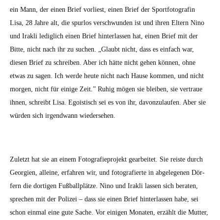
ein Mann, der einen Brief vor­li­est, einen Brief der Sport­fo­tografin
Lisa, 28 Jahre alt, die spur­los ver­schwun­den ist und ihren Eltern Nino
und Irak­li lediglich einen Brief hin­ter­lassen hat, einen Brief mit der
Bitte, nicht nach ihr zu suchen. „Glaubt nicht, dass es ein­fach war,
diesen Brief zu schreiben. Aber ich hätte nicht gehen kön­nen, ohne
etwas zu sagen. Ich werde heute nicht nach Hause kom­men, und nicht
mor­gen, nicht für einige Zeit.” Ruhig mögen sie bleiben, sie ver­traue
ihnen, schreibt Lisa. Ego­is­tisch sei es von ihr, davonzu­laufen. Aber sie
wür­den sich irgend­wann wieder­se­hen.
Zulet­zt hat sie an einem Fotografiepro­jekt gear­beit­et. Sie reiste durch
Georgien, alleine, erfahren wir, und fotografierte in abgele­ge­nen Dör­
fern die dor­ti­gen Fußballplätze. Nino und Irak­li lassen sich berat­en,
sprechen mit der Polizei – dass sie einen Brief hin­ter­lassen habe, sei
schon ein­mal eine gute Sache. Vor eini­gen Monat­en, erzählt die Mut­ter,