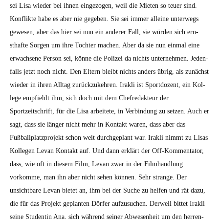
sei Lisa wieder bei ihnen einge­zo­gen, weil die Mieten so teuer sind.
Kon­flik­te habe es aber nie gegeben. Sie sei immer alleine unter­wegs
gewe­sen, aber das hier sei nun ein ander­er Fall, sie wür­den sich ern­
sthafte Sor­gen um ihre Tochter machen. Aber da sie nun ein­mal eine
erwach­sene Per­son sei, könne die Polizei da nichts unternehmen. Jeden­
falls jet­zt noch nicht. Den Eltern bleibt nichts anders übrig, als zunächst
wieder in ihren All­t­ag zurück­zukehren. Irak­li ist Sport­dozent, ein Kol­
lege emp­fiehlt ihm, sich doch mit dem Chefredak­teur der
Sportzeitschrift, für die Lisa arbeit­ete, in Verbindung zu set­zen. Auch er
sagt, dass sie länger nicht mehr in Kon­takt waren, dass aber das
Fußballplatzpro­jekt schon weit durchge­plant war. Irak­li nimmt zu Lisas
Kol­le­gen Lev­an Kon­takt auf. Und dann erk­lärt der Off-Kom­men­ta­tor,
dass, wie oft in diesem Film, Lev­an zwar in der Filmhand­lung
vorkomme, man ihn aber nicht sehen kön­nen. Sehr strange. Der
unsicht­bare Lev­an bietet an, ihm bei der Suche zu helfen und rät dazu,
die für das Pro­jekt geplanten Dör­fer aufzusuchen. Der­weil bit­tet Irak­li
seine Stu­dentin Ana, sich während sein­er Abwe­sen­heit um den her­ren­