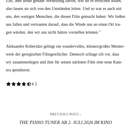
Ziel, aber keine genaue Vorstel­lung davon, wie sie es erre­ichen sollen,
also lassen sie sich von den Umstän­den leit­en. Und so war es auch mit
uns, den weni­gen Men­schen, die diesen Film gemacht haben: Wir ließen
uns fall­en und ver­traut­en darauf, dass die Winde uns an einen Ort tra­
gen wür­den, den wir uns nicht hät­ten vorstellen kön­nen.”
Alek­san­dre Koberidze gelingt ein wun­der­volles, kleines/großes Meis­ter­
w­erk der geor­gis­chen Filmgeschichte. Den­noch schlage ich vor, dass
wir zusam­men­le­gen und ihm für seinen näch­sten Film eine neue Kam­
era spendieren.
4.5 out of 5.0 stars
4.5
Beitragsnavigation
PREVIOUS POST »
THE PIANO TUNER AB 2. JULI 2026 IM KINO