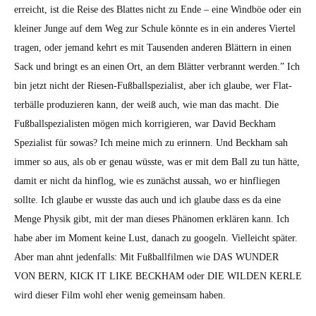
erre­icht, ist die Reise des Blattes nicht zu Ende – eine Wind­böe oder ein
klein­er Junge auf dem Weg zur Schule kön­nte es in ein anderes Vier­tel
tra­gen, oder jemand kehrt es mit Tausenden anderen Blät­tern in einen
Sack und bringt es an einen Ort, an dem Blät­ter ver­bran­nt wer­den.” Ich
bin jet­zt nicht der Riesen-Fußball­spezial­ist, aber ich glaube, wer Flat­
ter­bälle pro­duzieren kann, der weiß auch, wie man das macht. Die
Fußball­spezial­is­ten mögen mich kor­rigieren, war David Beck­ham
Spezial­ist für sowas? Ich meine mich zu erin­nern. Und Beck­ham sah
immer so aus, als ob er genau wüsste, was er mit dem Ball zu tun hätte,
damit er nicht da hin­flog, wie es zunächst aus­sah, wo er hin­fliegen
sollte. Ich glaube er wusste das auch und ich glaube dass es da eine
Menge Physik gibt, mit der man dieses Phänomen erk­lären kann. Ich
habe aber im Moment keine Lust, danach zu googeln. Vielle­icht später.
Aber man ahnt jeden­falls: Mit Fußball­fil­men wie DAS WUNDER
VON BERN, KICK IT LIKE BECKHAM oder DIE WILDEN KERLE
wird dieser Film wohl eher wenig gemein­sam haben.