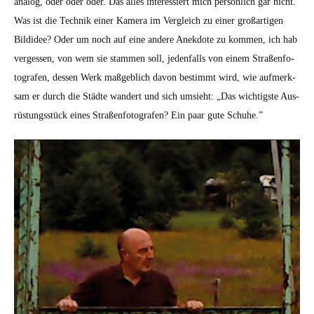
ana­log, oder oder oder. Das alles inter­essiert mich per­sön­lich gar nicht.
Was ist die Tech­nik ein­er Kam­era im Ver­gle­ich zu ein­er großar­ti­gen
Bil­didee? Oder um noch auf eine andere Anek­dote zu kom­men, ich hab
vergessen, von wem sie stam­men soll, jeden­falls von einem Straßen­fo­
tografen, dessen Werk maßge­blich davon bes­timmt wird, wie aufmerk­
sam er durch die Städte wan­dert und sich umsieht: „Das wichtig­ste Aus­
rüs­tungsstück eines Straßen­fo­tografen? Ein paar gute Schuhe.”