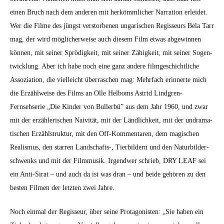
einen Bruch nach dem anderen mit herkömm­lich­er Nar­ra­tion erlei­det.
Wer die Filme des jüngst ver­stor­be­nen ungarischen Regis­seurs Bela Tarr
mag, der wird möglicher­weise auch diesem Film etwas abgewin­nen
kön­nen, mit sein­er Sprödigkeit, mit sein­er Zähigkeit, mit sein­er Sogen­
twick­lung. Aber ich habe noch eine ganz andere filmgeschichtliche
Assozi­a­tion, die vielle­icht über­raschen mag: Mehrfach erin­nerte mich
die Erzählweise des Films an Olle Hel­boms Astrid Lind­gren-
Fernsehserie „Die Kinder von Buller­bü” aus dem Jahr 1960, und zwar
mit der erzäh­lerischen Naiv­ität, mit der Ländlichkeit, mit der undrama­
tis­chen Erzählstruk­tur, mit den Off-Kom­mentaren, dem magis­chen
Real­is­mus, den star­ren Landschafts‑, Tier­bildern und den Natur­bilder­
schwenks und mit der Film­musik. Irgendw­er schrieb, DRY LEAF sei
ein Anti-Sir­at – und auch da ist was dran – und bei­de gehören zu den
besten Fil­men der let­zten zwei Jahre.
Noch ein­mal der Regis­seur, über seine Pro­tag­o­nis­ten: „Sie haben ein