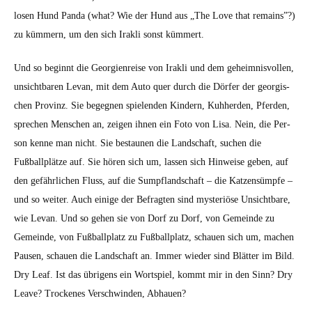
losen Hund Pan­da (what? Wie der Hund aus „The Love that remains”?)
zu küm­mern, um den sich Irak­li son­st küm­mert.
Und so begin­nt die Georgien­reise von Irak­li und dem geheimnisvollen,
unsicht­baren Lev­an, mit dem Auto quer durch die Dör­fer der geor­gis­
chen Prov­inz. Sie begeg­nen spie­len­den Kindern, Kuh­her­den, Pfer­den,
sprechen Men­schen an, zeigen ihnen ein Foto von Lisa. Nein, die Per­
son kenne man nicht. Sie bestaunen die Land­schaft, suchen die
Fußballplätze auf. Sie hören sich um, lassen sich Hin­weise geben, auf
den gefährlichen Fluss, auf die Sumpfland­schaft – die Katzen­sümpfe –
und so weit­er. Auch einige der Befragten sind mys­ter­iöse Unsicht­bare,
wie Lev­an. Und so gehen sie von Dorf zu Dorf, von Gemeinde zu
Gemeinde, von Fußballplatz zu Fußballplatz, schauen sich um, machen
Pausen, schauen die Land­schaft an. Immer wieder sind Blät­ter im Bild.
Dry Leaf. Ist das übri­gens ein Wort­spiel, kommt mir in den Sinn? Dry
Leave? Trock­enes Ver­schwinden, Abhauen?