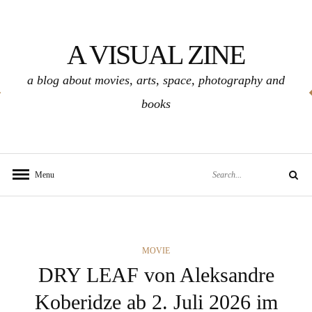
Skip
to
A VISUAL ZINE
content
a blog about movies, arts, space, photography and
books
Search
Menu
Search
for:
CATEGORIES
MOVIE
DRY LEAF von Aleksandre
Koberidze ab 2. Juli 2026 im