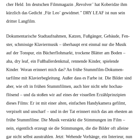
ch­er Held. Im deutschen Film­magazin ‚Revolver’ hat Koberidze ihm
kür­zlich das Gedicht ‚Für Leo’ gewid­met.” DRY LEAF ist nun sein
drit­ter Lang­film.
Doku­men­tarische Stad­tauf­nah­men, Katzen, Fußgänger, Gebäude, Fen­
ster, schmis­sige Klavier­musik – über­haupt erst ein­mal nur die Musik
auf der Ton­spur, ein Bücher­flohmarkt, trock­ene Blät­ter am Boden –
aha, dry leaf, ein Fußballer­denkmal, ren­nende Kinder, spie­lende
Kinder. Woran erin­nert mich das? An frühe Stumm­film-Doku­men­
tarfilme mit Klavier­be­gleitung. Außer dass es Farbe ist. Die Bilder sind
aber, wie oft in frühen Stumm­fil­men, auch hier nicht sehr hochau­
flösend – und da stoßen wir auf eines der visuellen Erzähl­prinzip­i­en
dieses Films: Er ist mit ein­er alten, ein­fachen Handykam­era gefilmt,
ver­pix­elt und unscharf – und in der Tat erin­nert mich das am ehesten an
frühe Stumm­filme. Die Musik ver­stärkt die Stim­mungen im Film –
nein, eigentlich erzeugt sie die Stim­mungen, die die Bilder oft alleine
gar nicht selb­st ausstrahlen. Jet­zt: Wehende Vorhänge, ein Interieur, nun