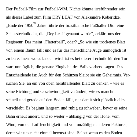
Der Fußball-Film zur Fußball-WM. Nichts kön­nte irreführen­der sein
als dieses Label zum Film DRY LEAF von Alek­san­dre Koberidze.
er
„Ende der 1950
Jahre führte der brasil­ian­is­che Fußballer Didi eine
Schusstech­nik ein, die ‚Dry Leaf’ genan­nt wurde”, erk­lärt uns der
Regis­seur. Das meint „Flat­ter­ball”, oder? „So wie ein trock­enes Blatt
von einem Baum fällt und es für das men­schliche Auge unmöglich ist
zu berech­nen, wo es lan­den wird, ist es bei dieser Tech­nik für den Tor­
wart unmöglich, die genaue Flug­bahn des Balls vorherzusagen. Das
Entschei­dende ist: Auch für den Schützen bleibt sie ein Geheim­nis. Ver­
suchen Sie, an ein von oben her­ab­fal­l­en­des Blatt zu denken – wie es
seine Rich­tung und Geschwindigkeit verän­dert, wie es manch­mal
schnell und ger­ade auf den Boden fällt, nur damit sich plöt­zlich alles
ver­schiebt. Es begin­nt langsam und ruhig zu schweben, bevor es seine
Bahn erneut ändert, und so weit­er – abhängig von der Höhe, vom
Wind, von der Luft­feuchtigkeit und von unzäh­li­gen anderen Fak­toren,
der­er wir uns nicht ein­mal bewusst sind. Selb­st wenn es den Boden