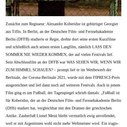
Zunächst zum Regis­seur: Alexan­dre Koberidze ist gebür­tiger Georgi­er
aus Tiflis. In Berlin, an der Deutschen Film- und Fernse­hakademie
Berlin (DFFB) studierte er Regie, drehte dort seine ersten Kurz­filme
und schließlich auch seinen ersten Lang­film, näm­lich LASS DEN
SOMMER NIE WIEDER KOMMEN, der auf vie­len Fes­ti­vals lief.
Sein Abschlussfilm an der DFFB war WAS SEHEN WIR, WENN WIR
ZUM HIMMEL SCHAUEN? – prompt lief er im Wet­tbe­werb der
Berli­nale, der Coro­na-Berli­nale 2021, wurde mit dem FIPRESCI-Preis
aus­geze­ich­net und lief dann noch auf weit­eren Fes­ti­vals. Auch in jen­em
Film ging es um Fußball, der Tagesspiegel schrieb damals: „Fußball ist
für Koberidze, der an der Deutschen Film- und Fernse­hakademie Berlin
(Dffb) studiert hat, ver­gle­ich­bar mit den Dra­men der griechis­chen
Antike. Zauber­fuß Lionel Mes­si bleibt ver­mut­lich ewig unvol­len­det,
weil er mit Argen­tinien wohl nicht mehr Welt­meis­ter wird. Ein tragis­