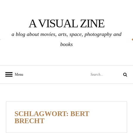
Skip
to
A VISUAL ZINE
content
a blog about movies, arts, space, photography and
books
Search
Menu
Search
for:
SCHLAGWORT:
BERT
BRECHT