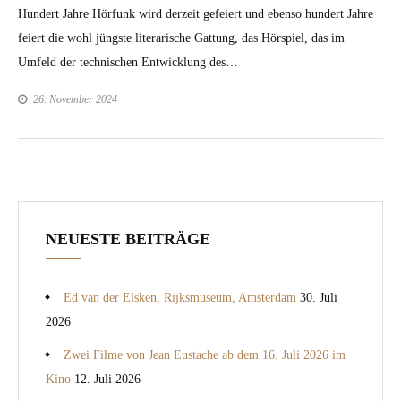
Hun­dert Jahre Hör­funk wird derzeit gefeiert und eben­so hun­dert Jahre
feiert die wohl jüng­ste lit­er­arische Gat­tung, das Hör­spiel, das im
Umfeld der tech­nis­chen Entwick­lung des…
26. November 2024
NEUESTE BEITRÄGE
Ed van der Elsken, Rijksmuseum, Amsterdam
30. Juli
2026
Zwei Filme von Jean Eustache ab dem 16. Juli 2026 im
Kino
12. Juli 2026