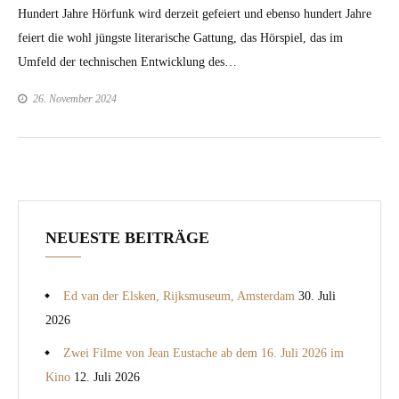
Hun­dert Jahre Hör­funk wird derzeit gefeiert und eben­so hun­dert Jahre
feiert die wohl jüng­ste lit­er­arische Gat­tung, das Hör­spiel, das im
Umfeld der tech­nis­chen Entwick­lung des…
26. November 2024
NEUESTE BEITRÄGE
Ed van der Elsken, Rijksmuseum, Amsterdam
30. Juli
2026
Zwei Filme von Jean Eustache ab dem 16. Juli 2026 im
Kino
12. Juli 2026