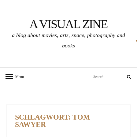
Skip
to
A VISUAL ZINE
content
a blog about movies, arts, space, photography and
books
Search
Menu
Search
for:
SCHLAGWORT:
TOM
SAWYER