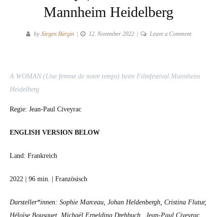
Mannheim Heidelberg
on
by
Jürgen Bürgin
12. November 2022
Leave a Comment
A
WOMAN
(Une
A WOMAN (Une femme de notre temps) beim Film­fes­ti­val Mannheim
femme
de
Hei­del­berg
notre
Regie: Jean-Paul Civeyrac
temps)
beim
ENGLISH VERSION BELOW
Filmfestiva
Mannheim
Heidelberg
Land: Frankre­ich
2022 | 96 min. | Franzö­sisch
Darsteller*innen: Sophie Marceau, Johan Helden­bergh, Cristi­na Flu­tur,
Héloïse Bous­quet, Michaël Erpeld­ing Drehbuch_ Jean-Paul Civeyrac