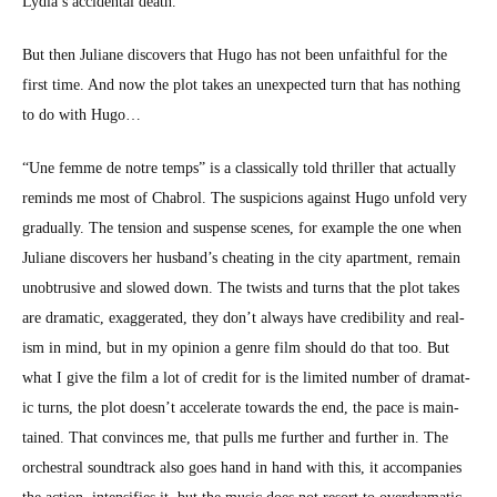
Lydia’s acci­den­tal death.
But then Juliane dis­cov­ers that Hugo has not been unfaith­ful for the
first time. And now the plot takes an unex­pect­ed turn that has noth­ing
to do with Hugo…
“Une femme de notre temps” is a clas­si­cal­ly told thriller that actu­al­ly
reminds me most of Chabrol. The sus­pi­cions against Hugo unfold very
grad­u­al­ly. The ten­sion and sus­pense scenes, for exam­ple the one when
Juliane dis­cov­ers her husband’s cheat­ing in the city apart­ment, remain
unob­tru­sive and slowed down. The twists and turns that the plot takes
are dra­mat­ic, exag­ger­at­ed, they don’t always have cred­i­bil­i­ty and real­
ism in mind, but in my opin­ion a genre film should do that too. But
what I give the film a lot of cred­it for is the lim­it­ed num­ber of dra­mat­
ic turns, the plot does­n’t accel­er­ate towards the end, the pace is main­
tained. That con­vinces me, that pulls me fur­ther and fur­ther in. The
orches­tral sound­track also goes hand in hand with this, it accom­pa­nies