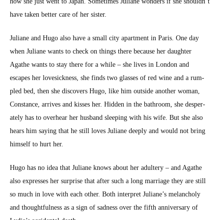
how she just went to Japan. Some­times Juliane won­ders if she should­n’t
have tak­en bet­ter care of her sis­ter.
Juliane and Hugo also have a small city apart­ment in Paris. One day
when Juliane wants to check on things there because her daugh­ter
Agathe wants to stay there for a while – she lives in Lon­don and
escapes her lovesick­ness, she finds two glass­es of red wine and a rum­
pled bed, then she dis­cov­ers Hugo, like him out­side anoth­er woman,
Con­stance, arrives and kiss­es her. Hid­den in the bath­room, she des­per­
ate­ly has to over­hear her hus­band sleep­ing with his wife. But she also
hears him say­ing that he still loves Juliane deeply and would not bring
him­self to hurt her.
Hugo has no idea that Juliane knows about her adul­tery – and Agathe
also express­es her sur­prise that after such a long mar­riage they are still
so much in love with each oth­er. Both inter­pret Juliane’s melan­choly
and thought­ful­ness as a sign of sad­ness over the fifth anniver­sary of