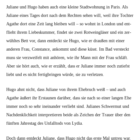
Juliane und Hugo haben auch eine kleine Stadt­woh­nung in Paris. Als
Juliane eines Tages dort nach dem Recht­en sehen will, weil ihre Tochter
Agathe dort eine Zeit lang bleiben will – so wohnt in Lon­don und ent­
flieht ihrem Liebeskum­mer, find­et sie zwei Rotwe­ingläs­er und ein zer­
wühltes Bett vor, dann ent­deckt sie Hugo, wie er draußen mit ein­er
anderen Frau, Con­stance, ankommt und diese küsst. Im Bad ver­steckt
muss sie verzweifelt mit anhören, wie ihr Mann mit der Frau schläft.
Aber sie hört auch, wie er erzählt, dass er Juliane immer noch zutief­st
liebt und es nicht fer­tig­brin­gen würde, sie zu ver­let­zen.
Hugo ahnt nicht, dass Juliane von ihrem Ehe­bruch weiß – und auch
Agathe äußert ihr Erstaunen darüber, dass sie nach so ein­er lan­gen Ehe
immer noch so sehr ineinan­der ver­liebt sind. Julianes Schw­er­mut und
Nach­den­klichkeit inter­pretieren bei­de als Zeichen der Trauer über den
fün­ften Jahrestag des Unfall­tods von Lydia.
Doch dann ent­deckt Juliane, dass Hugo nicht das erste Mal untreu war.