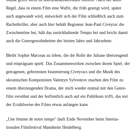
Regel, dass in einem Film eine Waffe, die früh gezeigt wird, später
auch ange­wandt wird, entwick­elt sich der Film schließlich auch zum
Rachethriller, aber auch hier behält Regis­seur Jean-Paul Civeyrac die
Zwis­chen­töne bei, hält das zurück­hal­tende Tem­po bei und bricht damit
auch die Gen­rege­wohn­heit­en der let­zten Jahre und Jahrzehnte.
Bleibt Sophie Marceau zu loben, die die Rolle der Juliane überzeu­gend
und ein­prägsam spielt. Das Zusam­men­wirken zwis­chen ihrem Spiel, der
getra­ge­nen, gebrem­sten Insze­nierung Civeyracs und die Musik des
ukrainis­chen Kom­pon­is­ten Valen­tyn Sylve­strov machen den Film zu
einem überzeu­gen­den Dra­ma, der mich wieder ein­mal mit den Gen­re­
film ver­söh­nt und der hof­fentlich auch auf ein Pub­likum trifft, das mit
der Erzählweise des Films etwas anfan­gen kann.
„Une femme de notre temps“ läuft Ende Novem­ber beim Inter­na­
tionalen Film­fes­ti­val Mannheim Hei­del­berg.