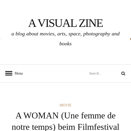
Skip
to
A VISUAL ZINE
content
a blog about movies, arts, space, photography and
books
Search
Menu
Search
for:
CATEGORIES
MOVIE
A WOMAN (Une femme de
notre temps) beim Filmfestival