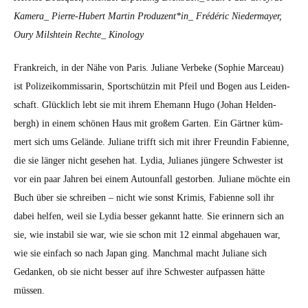
Kamera_ Pierre-Hubert Mar­tin Produzent*in_ Frédéric Nie­der­may­er,
Oury Mil­shtein Rechte_ Kinol­o­gy
Frankre­ich, in der Nähe von Paris. Juliane Ver­beke (Sophie Marceau)
ist Polizeikom­mis­sarin, Sports­chützin mit Pfeil und Bogen aus Lei­den­
schaft. Glück­lich lebt sie mit ihrem Ehe­mann Hugo (Johan Helden­
bergh) in einem schö­nen Haus mit großem Garten. Ein Gärt­ner küm­
mert sich ums Gelände. Juliane trifft sich mit ihrer Fre­undin Fabi­enne,
die sie länger nicht gese­hen hat. Lydia, Julianes jün­gere Schwest­er ist
vor ein paar Jahren bei einem Autoun­fall gestor­ben. Juliane möchte ein
Buch über sie schreiben – nicht wie son­st Krim­is, Fabi­enne soll ihr
dabei helfen, weil sie Lydia bess­er gekan­nt hat­te. Sie erin­nern sich an
sie, wie insta­bil sie war, wie sie schon mit 12 ein­mal abge­hauen war,
wie sie ein­fach so nach Japan ging. Manch­mal macht Juliane sich
Gedanken, ob sie nicht bess­er auf ihre Schwest­er auf­passen hätte
müssen.