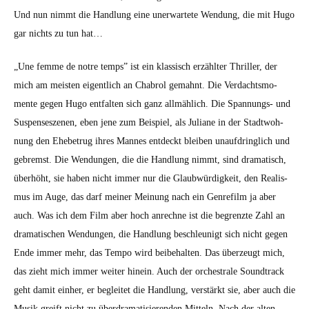
Und nun nimmt die Hand­lung eine uner­wartete Wen­dung, die mit Hugo
gar nichts zu tun hat…
„Une femme de notre temps” ist ein klas­sisch erzählter Thriller, der
mich am meis­ten eigentlich an Chabrol gemah­nt. Die Ver­dachtsmo­
mente gegen Hugo ent­fal­ten sich ganz allmäh­lich. Die Span­nungs- und
Sus­pens­eszenen, eben jene zum Beispiel, als Juliane in der Stadt­woh­
nung den Ehe­be­trug ihres Mannes ent­deckt bleiben unauf­dringlich und
gebremst. Die Wen­dun­gen, die die Hand­lung nimmt, sind drama­tisch,
über­höht, sie haben nicht immer nur die Glaub­würdigkeit, den Real­is­
mus im Auge, das darf mein­er Mei­n­ung nach ein Gen­re­film ja aber
auch. Was ich dem Film aber hoch anrechne ist die begren­zte Zahl an
drama­tis­chen Wen­dun­gen, die Hand­lung beschle­u­nigt sich nicht gegen
Ende immer mehr, das Tem­po wird beibehal­ten. Das überzeugt mich,
das zieht mich immer weit­er hinein. Auch der orches­trale Sound­track
geht damit ein­her, er begleit­et die Hand­lung, ver­stärkt sie, aber auch die
Musik greift nicht zu über­drama­tisieren­den Mit­teln. Nach der alten