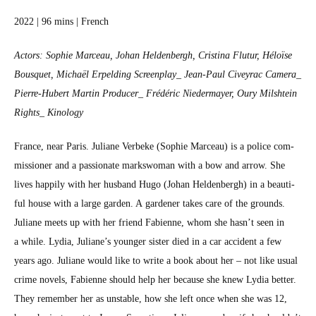
2022 | 96 mins | French
Actors: Sophie Marceau, Johan Helden­bergh, Cristi­na Flu­tur, Héloïse
Bous­quet, Michaël Erpeld­ing Screenplay_ Jean-Paul Civeyrac Camera_
Pierre-Hubert Mar­tin Producer_ Frédéric Nie­der­may­er, Oury Mil­shtein
Rights_ Kinol­o­gy
France, near Paris. Juliane Ver­beke (Sophie Marceau) is a police com­
mis­sion­er and a pas­sion­ate markswoman with a bow and arrow. She
lives hap­pi­ly with her hus­band Hugo (Johan Helden­bergh) in a beau­ti­
ful house with a large gar­den. A gar­den­er takes care of the grounds.
Juliane meets up with her friend Fabi­enne, whom she has­n’t seen in
a while. Lydia, Juliane’s younger sis­ter died in a car acci­dent a few
years ago. Juliane would like to write a book about her – not like usu­al
crime nov­els, Fabi­enne should help her because she knew Lydia bet­ter.
They remem­ber her as unsta­ble, how she left once when she was 12,