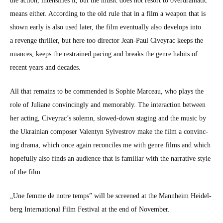
the action, inten­si­fies it, but the music does not resort to over­dra­mat­ic
means either. Accord­ing to the old rule that in a film a weapon that is
shown ear­ly is also used lat­er, the film even­tu­al­ly also devel­ops into
a revenge thriller, but here too direc­tor Jean-Paul Civeyrac keeps the
nuances, keeps the restrained pac­ing and breaks the genre habits of
recent years and decades.
All that remains to be com­mend­ed is Sophie Marceau, who plays the
role of Juliane con­vinc­ing­ly and mem­o­rably. The inter­ac­tion between
her act­ing, Civeyrac’s solemn, slowed-down stag­ing and the music by
the Ukrain­ian com­pos­er Valen­tyn Sylve­strov make the film a con­vinc­
ing dra­ma, which once again rec­on­ciles me with genre films and which
hope­ful­ly also finds an audi­ence that is famil­iar with the nar­ra­tive style
of the film.
„Une femme de notre temps” will be screened at the Mannheim Hei­del­
berg Inter­na­tion­al Film Fes­ti­val at the end of Novem­ber.