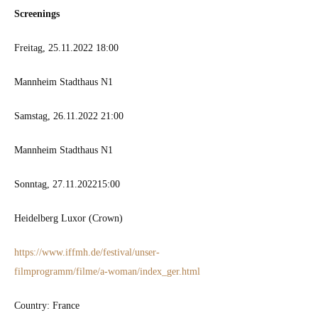
Screen­ings
Fre­itag, 25.11.2022 18:00
Mannheim Stadthaus N1
Sam­stag, 26.11.2022 21:00
Mannheim Stadthaus N1
Son­ntag, 27.11.202215:00
Hei­del­berg Lux­or (Crown)
https://www.iffmh.de/festival/unser-
filmprogramm/filme/a‑woman/index_ger.html
Coun­try: France