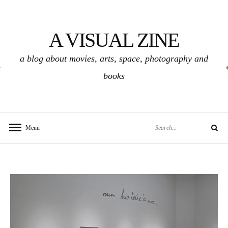
Skip
to
A VISUAL ZINE
content
a blog about movies, arts, space, photography and
books
Search
Menu
Search
for: