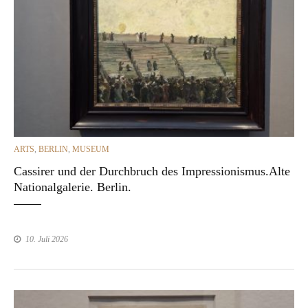
CATEGORIES
ARTS
,
BERLIN
,
MUSEUM
Cassirer und der Durchbruch des Impressionismus.Alte
Nationalgalerie. Berlin.
10. Juli 2026