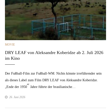
CATEGORIES
MOVIE
DRY LEAF von Aleksandre Koberidze ab 2. Juli 2026
im Kino
Der Fußball-Film zur Fußball-WM. Nichts kön­nte irreführen­der sein
als dieses Label zum Film DRY LEAF von Alek­san­dre Koberidze.
er
„Ende der 1950
Jahre führte der brasil­ian­is­che…
26. Juni 2026