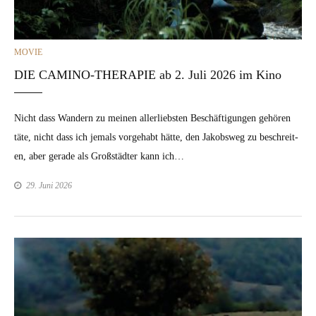
CATEGORIES
MOVIE
DIE CAMINO-THERAPIE ab 2. Juli 2026 im Kino
Nicht dass Wan­dern zu meinen aller­lieb­sten Beschäf­ti­gun­gen gehören
täte, nicht dass ich jemals vorge­habt hätte, den Jakob­sweg zu beschre­it­
en, aber ger­ade als Großstädter kann ich…
29. Juni 2026