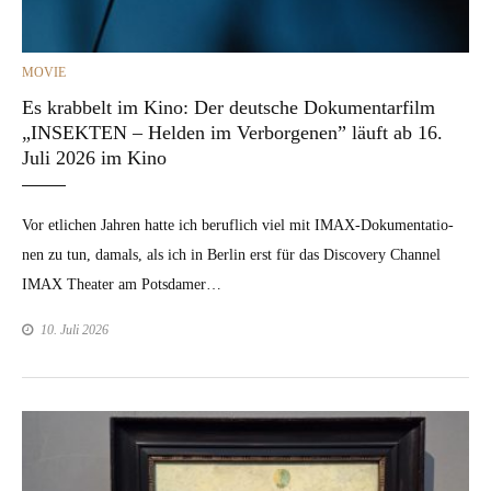
CATEGORIES
MOVIE
Es krabbelt im Kino: Der deutsche Dokumentarfilm
„INSEKTEN – Helden im Verborgenen” läuft ab 16.
Juli 2026 im Kino
Vor etlichen Jahren hat­te ich beru­flich viel mit IMAX-Doku­­men­­ta­­tio­­
nen zu tun, damals, als ich in Berlin erst für das Dis­cov­ery Chan­nel
IMAX The­ater am Pots­damer…
10. Juli 2026