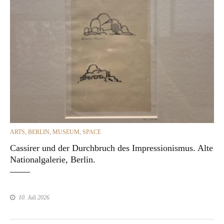
CATEGORIES
ARTS
,
BERLIN
,
MUSEUM
,
SPACE
Cassirer und der Durchbruch des Impressionismus. Alte
Nationalgalerie, Berlin.
10. Juli 2026