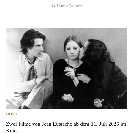
on
Leave a Comment
Ed
van
der
Elsken,
Rijksmuseum,
Amsterdam
CATEGORIES
MOVIE
Zwei Filme von Jean Eustache ab dem 16. Juli 2026 im
Kino