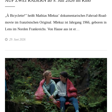
AUF ZWEI RÄDERN ab 9. Juli 2026 im Kino
„À Bicy­clette!” heißt Math­ias Mlekuz’ doku­men­tarisches Fahrrad-Road­­­
movie im franzö­sis­chen Orig­i­nal. Mlekuz ist Jahrgang 1966, geboren in
Lens im Nor­den Frankre­ichs. Von Hause aus ist er…
29. Juni 2026