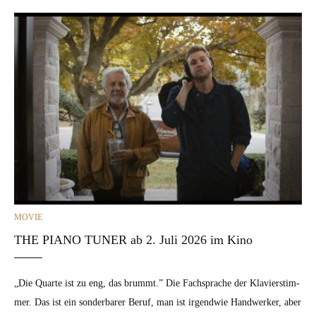
CATEGORIES
MOVIE
THE PIANO TUNER ab 2. Juli 2026 im Kino
„Die Quarte ist zu eng, das brummt.” Die Fach­sprache der Klavier­stim­
mer. Das ist ein son­der­bar­er Beruf, man ist irgend­wie Handw­erk­er, aber