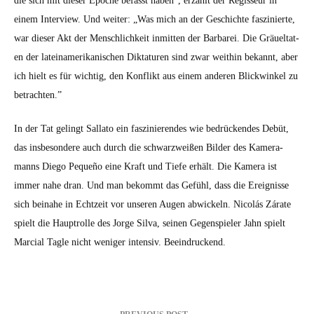
die sich mit dieser Epoche befasst haben”, erzählt der Regis­seur in
einem Inter­view. Und weit­er: „Was mich an der Geschichte faszinierte,
war dieser Akt der Men­schlichkeit inmit­ten der Bar­barei. Die Gräueltat­
en der lateinamerikanis­chen Dik­taturen sind zwar wei­thin bekan­nt, aber
ich hielt es für wichtig, den Kon­flikt aus einem anderen Blick­winkel zu
betra­cht­en.”
In der Tat gelingt Sal­la­to ein faszinieren­des wie bedrück­endes Debüt,
das ins­beson­dere auch durch die schwarzweißen Bilder des Kam­era­
manns Diego Pequeño eine Kraft und Tiefe erhält. Die Kam­era ist
immer nahe dran. Und man bekommt das Gefühl, dass die Ereignisse
sich beina­he in Echtzeit vor unseren Augen abwick­eln. Nicolás Zárate
spielt die Haup­trol­le des Jorge Sil­va, seinen Gegen­spiel­er Jahn spielt
Mar­cial Tagle nicht weniger inten­siv. Beein­druck­end.
Beitragsnavigation