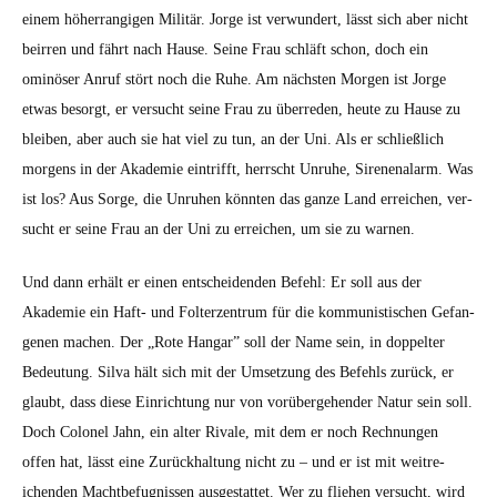
einem höher­rangi­gen Mil­itär. Jorge ist ver­wun­dert, lässt sich aber nicht
beir­ren und fährt nach Hause. Seine Frau schläft schon, doch ein
ominös­er Anruf stört noch die Ruhe. Am näch­sten Mor­gen ist Jorge
etwas besorgt, er ver­sucht seine Frau zu überre­den, heute zu Hause zu
bleiben, aber auch sie hat viel zu tun, an der Uni. Als er schließlich
mor­gens in der Akademie ein­trifft, herrscht Unruhe, Sire­ne­nalarm. Was
ist los? Aus Sorge, die Unruhen kön­nten das ganze Land erre­ichen, ver­
sucht er seine Frau an der Uni zu erre­ichen, um sie zu war­nen.
Und dann erhält er einen entschei­den­den Befehl: Er soll aus der
Akademie ein Haft- und Folterzen­trum für die kom­mu­nis­tis­chen Gefan­
genen machen. Der „Rote Hangar” soll der Name sein, in dop­pel­ter
Bedeu­tung. Sil­va hält sich mit der Umset­zung des Befehls zurück, er
glaubt, dass diese Ein­rich­tung nur von vorüberge­hen­der Natur sein soll.
Doch Colonel Jahn, ein alter Rivale, mit dem er noch Rech­nun­gen
offen hat, lässt eine Zurück­hal­tung nicht zu – und er ist mit weitre­
ichen­den Macht­befug­nis­sen aus­ges­tat­tet. Wer zu fliehen ver­sucht, wird