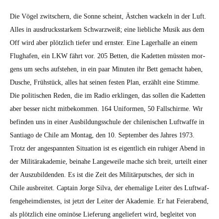
Die Vögel zwitsch­ern, die Sonne scheint, Ästchen wack­eln in der Luft.
Alles in aus­drucksstarkem Schwarzweiß; eine liebliche Musik aus dem
Off wird aber plöt­zlich tiefer und ern­ster. Eine Lager­halle an einem
Flughafen, ein LKW fährt vor. 205 Bet­ten, die Kadet­ten müssten mor­
gens um sechs auf­ste­hen, in ein paar Minuten ihr Bett gemacht haben,
Dusche, Früh­stück, alles hat seinen fes­ten Plan, erzählt eine Stimme.
Die poli­tis­chen Reden, die im Radio erklin­gen, das sollen die Kadet­ten
aber bess­er nicht mit­bekom­men. 164 Uni­for­men, 50 Fallschirme. Wir
befind­en uns in ein­er Aus­bil­dungss­chule der chilenis­chen Luft­waffe in
San­ti­a­go de Chile am Mon­tag, den 10. Sep­tem­ber des Jahres 1973.
Trotz der anges­pan­nten Sit­u­a­tion ist es eigentlich ein ruhiger Abend in
der Mil­itärakademie, beina­he Langeweile mache sich bre­it, urteilt ein­er
der Auszu­bilden­den. Es ist die Zeit des Mil­itär­putsches, der sich in
Chile aus­bre­it­et. Cap­tain Jorge Sil­va, der ehe­ma­lige Leit­er des Luft­waf­
fenge­heim­di­en­stes, ist jet­zt der Leit­er der Akademie. Er hat Feier­abend,
als plöt­zlich eine ominöse Liefer­ung angeliefert wird, begleit­et von