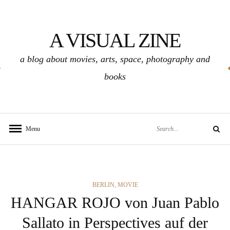
Skip
to
A VISUAL ZINE
content
a blog about movies, arts, space, photography and
books
Search
Menu
Search
for:
CATEGORIES
BERLIN
,
MOVIE
HANGAR ROJO von Juan Pablo
Sallato in Perspectives auf der