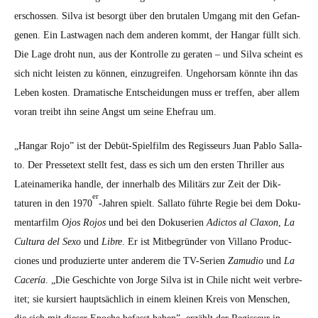
erschossen. Sil­va ist besorgt über den bru­tal­en Umgang mit den Gefan­
genen. Ein Last­wa­gen nach dem anderen kommt, der Hangar füllt sich.
Die Lage dro­ht nun, aus der Kon­trolle zu ger­at­en – und Sil­va scheint es
sich nicht leis­ten zu kön­nen, einzu­greifen. Unge­hor­sam kön­nte ihn das
Leben kosten. Drama­tis­che Entschei­dun­gen muss er tre­f­fen, aber allem
voran treibt ihn seine Angst um seine Ehe­frau um.
„Hangar Rojo” ist der Debüt-Spielfilm des Regis­seurs Juan Pablo Sal­la­
to. Der Pres­se­text stellt fest, dass es sich um den ersten Thriller aus
Lateinameri­ka han­dle, der inner­halb des Mil­itärs zur Zeit der Dik­
er
taturen in den 1970
-Jahren spielt. Sal­la­to führte Regie bei dem Doku­
men­tarfilm
Ojos Rojos
und bei den Dokuse­rien
Adic­tos al Clax­on
,
La
Cul­tura del Sexo
und
Libre
. Er ist Mit­be­grün­der von Vil­lano Pro­duc­
ciones und pro­duzierte unter anderem die TV-Serien
Zamu­dio
und
La
Cac­ería
. „Die Geschichte von Jorge Sil­va ist in Chile nicht weit ver­bre­
it­et; sie kur­siert haupt­säch­lich in einem kleinen Kreis von Men­schen,