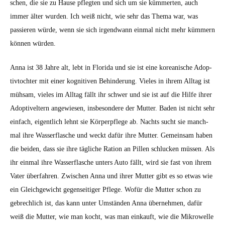
schen, die sie zu Hause pflegten und sich um sie küm­merten, auch
immer älter wur­den. Ich weiß nicht, wie sehr das The­ma war, was
passieren würde, wenn sie sich irgend­wann ein­mal nicht mehr küm­mern
kön­nen wür­den.
Anna ist 38 Jahre alt, lebt in Flori­da und sie ist eine kore­anis­che Adop­
tiv­tochter mit ein­er kog­ni­tiv­en Behin­derung. Vieles in ihrem All­t­ag ist
müh­sam, vieles im All­t­ag fällt ihr schw­er und sie ist auf die Hil­fe ihrer
Adop­tivel­tern angewiesen, ins­beson­dere der Mut­ter. Baden ist nicht sehr
ein­fach, eigentlich lehnt sie Kör­perpflege ab. Nachts sucht sie manch­
mal ihre Wasser­flasche und weckt dafür ihre Mut­ter. Gemein­sam haben
die bei­den, dass sie ihre tägliche Ration an Pillen schluck­en müssen. Als
ihr ein­mal ihre Wasser­flasche unters Auto fällt, wird sie fast von ihrem
Vater über­fahren. Zwis­chen Anna und ihrer Mut­ter gibt es so etwas wie
ein Gle­ichgewicht gegen­seit­iger Pflege. Wofür die Mut­ter schon zu
gebrech­lich ist, das kann unter Umstän­den Anna übernehmen, dafür
weiß die Mut­ter, wie man kocht, was man einkauft, wie die Mikrow­elle