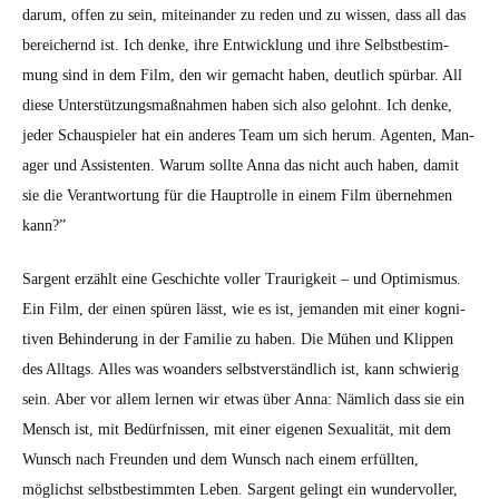
darum, offen zu sein, miteinan­der zu reden und zu wis­sen, dass all das
bere­ich­ernd ist. Ich denke, ihre Entwick­lung und ihre Selb­st­bes­tim­
mung sind in dem Film, den wir gemacht haben, deut­lich spür­bar. All
diese Unter­stützungs­maß­nah­men haben sich also gelohnt. Ich denke,
jed­er Schaus­piel­er hat ein anderes Team um sich herum. Agen­ten, Man­
ag­er und Assis­ten­ten. Warum sollte Anna das nicht auch haben, damit
sie die Ver­ant­wor­tung für die Haup­trol­le in einem Film übernehmen
kann?”
Sar­gent erzählt eine Geschichte voller Trau­rigkeit – und Opti­mis­mus.
Ein Film, der einen spüren lässt, wie es ist, jeman­den mit ein­er kog­ni­
tiv­en Behin­derung in der Fam­i­lie zu haben. Die Mühen und Klip­pen
des All­t­ags. Alles was woan­ders selb­stver­ständlich ist, kann schwierig
sein. Aber vor allem ler­nen wir etwas über Anna: Näm­lich dass sie ein
Men­sch ist, mit Bedürfnis­sen, mit ein­er eige­nen Sex­u­al­ität, mit dem
Wun­sch nach Fre­un­den und dem Wun­sch nach einem erfüll­ten,
möglichst selb­st­bes­timmten Leben. Sar­gent gelingt ein wun­der­voller,