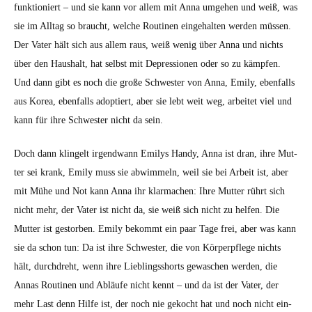
funk­tion­iert – und sie kann vor allem mit Anna umge­hen und weiß, was
sie im All­t­ag so braucht, welche Rou­ti­nen einge­hal­ten wer­den müssen.
Der Vater hält sich aus allem raus, weiß wenig über Anna und nichts
über den Haushalt, hat selb­st mit Depres­sio­nen oder so zu kämpfen.
Und dann gibt es noch die große Schwest­er von Anna, Emi­ly, eben­falls
aus Korea, eben­falls adop­tiert, aber sie lebt weit weg, arbeit­et viel und
kann für ihre Schwest­er nicht da sein.
Doch dann klin­gelt irgend­wann Emilys Handy, Anna ist dran, ihre Mut­
ter sei krank, Emi­ly muss sie abwim­meln, weil sie bei Arbeit ist, aber
mit Mühe und Not kann Anna ihr klar­ma­chen: Ihre Mut­ter rührt sich
nicht mehr, der Vater ist nicht da, sie weiß sich nicht zu helfen. Die
Mut­ter ist gestor­ben. Emi­ly bekommt ein paar Tage frei, aber was kann
sie da schon tun: Da ist ihre Schwest­er, die von Kör­perpflege nichts
hält, durch­dreht, wenn ihre Lieblingsshorts gewaschen wer­den, die
Annas Rou­ti­nen und Abläufe nicht ken­nt – und da ist der Vater, der
mehr Last denn Hil­fe ist, der noch nie gekocht hat und noch nicht ein­