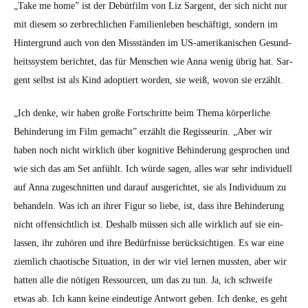
„Take me home” ist der Debüt­film von Liz Sar­gent, der sich nicht nur
mit diesem so zer­brech­lichen Fam­i­lien­leben beschäftigt, son­dern im
Hin­ter­grund auch von den Missstän­den im US-amerikanis­chen Gesund­
heitssys­tem berichtet, das für Men­schen wie Anna wenig übrig hat. Sar­
gent selb­st ist als Kind adop­tiert wor­den, sie weiß, wovon sie erzählt.
„Ich denke, wir haben große Fortschritte beim The­ma kör­per­liche
Behin­derung im Film gemacht” erzählt die Regis­seurin. „Aber wir
haben noch nicht wirk­lich über kog­ni­tive Behin­derung gesprochen und
wie sich das am Set anfühlt. Ich würde sagen, alles war sehr indi­vidu­ell
auf Anna zugeschnit­ten und darauf aus­gerichtet, sie als Indi­vidu­um zu
behan­deln. Was ich an ihrer Fig­ur so liebe, ist, dass ihre Behin­derung
nicht offen­sichtlich ist. Deshalb müssen sich alle wirk­lich auf sie ein­
lassen, ihr zuhören und ihre Bedürfnisse berück­sichti­gen. Es war eine
ziem­lich chao­tis­che Sit­u­a­tion, in der wir viel ler­nen mussten, aber wir
hat­ten alle die nöti­gen Ressourcen, um das zu tun. Ja, ich schweife
etwas ab. Ich kann keine ein­deutige Antwort geben. Ich denke, es geht