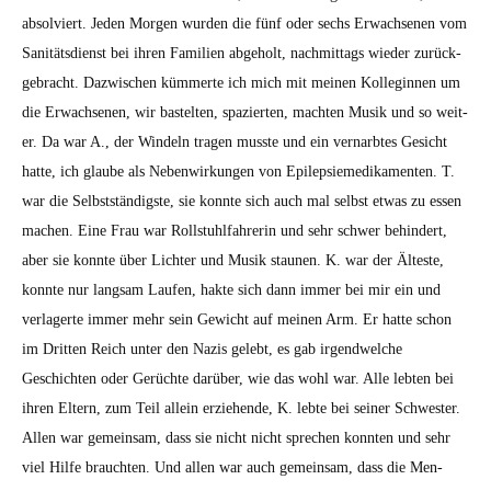
absolviert. Jeden Mor­gen wur­den die fünf oder sechs Erwach­se­nen vom
San­itäts­di­enst bei ihren Fam­i­lien abge­holt, nach­mit­tags wieder zurück­
ge­bracht. Dazwis­chen küm­merte ich mich mit meinen Kol­legin­nen um
die Erwach­se­nen, wir bastel­ten, spazierten, macht­en Musik und so weit­
er. Da war A., der Windeln tra­gen musste und ein vernarbtes Gesicht
hat­te, ich glaube als Neben­wirkun­gen von Epilep­siemedika­menten. T.
war die Selb­st­ständig­ste, sie kon­nte sich auch mal selb­st etwas zu essen
machen. Eine Frau war Roll­stuhlfahrerin und sehr schw­er behin­dert,
aber sie kon­nte über Lichter und Musik staunen. K. war der Älteste,
kon­nte nur langsam Laufen, hak­te sich dann immer bei mir ein und
ver­lagerte immer mehr sein Gewicht auf meinen Arm. Er hat­te schon
im Drit­ten Reich unter den Nazis gelebt, es gab irgendwelche
Geschicht­en oder Gerüchte darüber, wie das wohl war. Alle lebten bei
ihren Eltern, zum Teil allein erziehende, K. lebte bei sein­er Schwest­er.
Allen war gemein­sam, dass sie nicht nicht sprechen kon­nten und sehr
viel Hil­fe braucht­en. Und allen war auch gemein­sam, dass die Men­