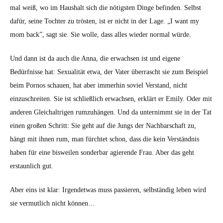
mal weiß, wo im Haushalt sich die nötig­sten Dinge befind­en. Selb­st
dafür, seine Tochter zu trösten, ist er nicht in der Lage. „I want my
mom back”, sagt sie. Sie wolle, dass alles wieder nor­mal würde.
Und dann ist da auch die Anna, die erwach­sen ist und eigene
Bedürfnisse hat: Sex­u­al­ität etwa, der Vater über­rascht sie zum Beispiel
beim Pornos schauen, hat aber immer­hin soviel Ver­stand, nicht
einzuschre­it­en. Sie ist schließlich erwach­sen, erk­lärt er Emi­ly. Oder mit
anderen Gle­ichal­tri­gen rumzuhän­gen. Und da untern­immt sie in der Tat
einen großen Schritt: Sie geht auf die Jungs der Nach­barschaft zu,
hängt mit ihnen rum, man fürchtet schon, dass die kein Ver­ständ­nis
haben für eine bisweilen son­der­bar agierende Frau. Aber das geht
erstaunlich gut.
Aber eins ist klar: Irgen­det­was muss passieren, selb­ständig leben wird
sie ver­mut­lich nicht kön­nen…