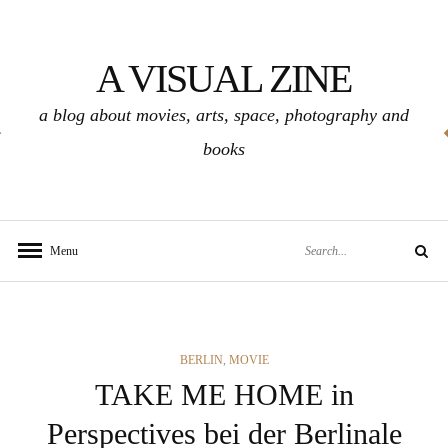
Skip
to
A VISUAL ZINE
content
a blog about movies, arts, space, photography and
books
Search
Menu
Search
for:
CATEGORIES
BERLIN
,
MOVIE
TAKE ME HOME in
Perspectives bei der Berlinale