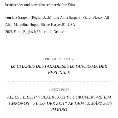
berühren­der und bisweilen schmerzhafter Film.
von
Liz Sar­gent (Regie, Buch),
mit
Anna Sar­gent, Vic­tor Slezak, Ali
Ahn, Marce­line Hugot, Shane Harp­er
91′
USA
•
•
2026
Farbe
Englisch
Unter­ti­tel: Deutsch
•
•
•
Beitragsnavigation
PREVIOUS POST »
IM UMKREIS DES PARADIESES IM PANORAMA DER
BERLINALE
« NEXT POST
ALLES FLIESST: VOLKER KOEPPS DOKUMENTARFILM „
CHRONOS – FLUSS DER ZEIT“ AB DEM 12. MÄRZ 2026 I
M KINO