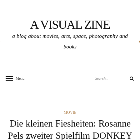
Skip
to
A VISUAL ZINE
content
a blog about movies, arts, space, photography and
books
Search
Menu
Search
for:
CATEGORIES
MOVIE
Die kleinen Fiesheiten: Rosanne
Pels zweiter Spielfilm DONKEY