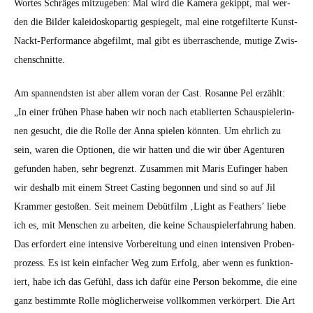
Wortes Schräges mitzugeben: Mal wird die Kam­era gekippt, mal wer­
den die Bilder kalei­doskopar­tig gespiegelt, mal eine rot­ge­filterte Kun­st-
Nackt-Per­for­mance abge­filmt, mal gibt es über­raschende, mutige Zwis­
chen­schnitte.
Am span­nend­sten ist aber allem voran der Cast. Rosanne Pel erzählt:
„In ein­er frühen Phase haben wir noch nach etablierten Schaus­pielerin­
nen gesucht, die die Rolle der Anna spie­len kön­nten. Um ehrlich zu
sein, waren die Optio­nen, die wir hat­ten und die wir über Agen­turen
gefun­den haben, sehr begren­zt. Zusam­men mit Maris Eufin­ger haben
wir deshalb mit einem Street Cast­ing begonnen und sind so auf Jil
Kram­mer gestoßen. Seit meinem Debüt­film ‚Light as Feath­ers’ liebe
ich es, mit Men­schen zu arbeit­en, die keine Schaus­piel­er­fahrung haben.
Das erfordert eine inten­sive Vor­bere­itung und einen inten­siv­en Proben­
prozess. Es ist kein ein­fach­er Weg zum Erfolg, aber wenn es funk­tion­
iert, habe ich das Gefühl, dass ich dafür eine Per­son bekomme, die eine
ganz bes­timmte Rolle möglicher­weise vol­lkom­men verkör­pert. Die Art