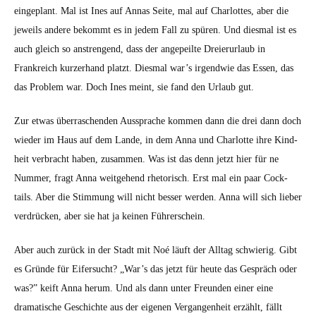
einge­plant. Mal ist Ines auf Annas Seite, mal auf Char­lottes, aber die
jew­eils andere bekommt es in jedem Fall zu spüren. Und dies­mal ist es
auch gle­ich so anstren­gend, dass der angepeilte Dreierurlaub in
Frankre­ich kurz­er­hand platzt. Dies­mal war’s irgend­wie das Essen, das
das Prob­lem war. Doch Ines meint, sie fand den Urlaub gut.
Zur etwas über­raschen­den Aussprache kom­men dann die drei dann doch
wieder im Haus auf dem Lande, in dem Anna und Char­lotte ihre Kind­
heit ver­bracht haben, zusam­men. Was ist das denn jet­zt hier für ne
Num­mer, fragt Anna weit­ge­hend rhetorisch. Erst mal ein paar Cock­
tails. Aber die Stim­mung will nicht bess­er wer­den. Anna will sich lieber
ver­drück­en, aber sie hat ja keinen Führerschein.
Aber auch zurück in der Stadt mit Noé läuft der All­t­ag schwierig. Gibt
es Gründe für Eifer­sucht? „War’s das jet­zt für heute das Gespräch oder
was?” keift Anna herum. Und als dann unter Fre­un­den ein­er eine
drama­tis­che Geschichte aus der eige­nen Ver­gan­gen­heit erzählt, fällt