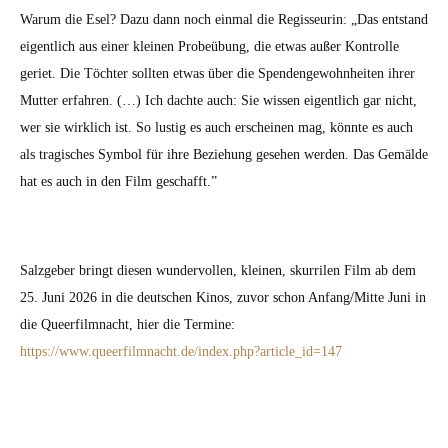
Warum die Esel? Dazu dann noch ein­mal die Regis­seurin: „Das ent­stand
eigentlich aus ein­er kleinen Probeübung, die etwas außer Kon­trolle
geri­et. Die Töchter soll­ten etwas über die Spendenge­wohn­heit­en ihrer
Mut­ter erfahren. (…) Ich dachte auch: Sie wis­sen eigentlich gar nicht,
wer sie wirk­lich ist. So lustig es auch erscheinen mag, kön­nte es auch
als tragis­ches Sym­bol für ihre Beziehung gese­hen wer­den. Das Gemälde
hat es auch in den Film geschafft.”
Salzge­ber bringt diesen wun­der­vollen, kleinen, skur­rilen Film ab dem
25. Juni 2026 in die deutschen Kinos, zuvor schon Anfang/Mitte Juni in
die Queer­film­nacht, hier die Ter­mine:
https://www.queerfilmnacht.de/index.php?article_id=147
Beitragsnavigation