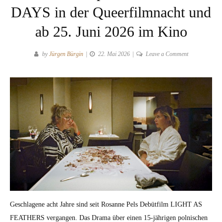
DAYS in der Queerfilmnacht und
ab 25. Juni 2026 im Kino
on
by
Jürgen Bürgin
22. Mai 2026
Leave a Comment
Die
kleinen
Fiesheiten:
Rosanne
Pels
zweiter
Spielfilm
DONKEY
DAYS
in
der
Queerfilmnach
und
Geschla­gene acht Jahre sind seit Rosanne Pels Debüt­film LIGHT AS
ab
FEATHERS ver­gan­gen. Das Dra­ma über einen 15-jähri­gen pol­nis­chen