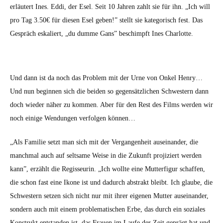
erläutert Ines. Eddi, der Esel. Seit 10 Jahren zahlt sie für ihn. „Ich will
pro Tag 3.50€ für diesen Esel geben!” stellt sie kat­e­gorisch fest. Das
Gespräch eskaliert, „du dumme Gans” beschimpft Ines Char­lotte.
Und dann ist da noch das Prob­lem mit der Urne von Onkel Hen­ry…
Und nun begin­nen sich die bei­den so gegen­sät­zlichen Schwest­ern dann
doch wieder näher zu kom­men. Aber für den Rest des Films wer­den wir
noch einige Wen­dun­gen ver­fol­gen kön­nen…
„Als Fam­i­lie set­zt man sich mit der Ver­gan­gen­heit auseinan­der, die
manch­mal auch auf selt­same Weise in die Zukun­ft pro­jiziert wer­den
kann”, erzählt die Regis­seurin. „Ich wollte eine Mut­ter­fig­ur schaf­fen,
die schon fast eine Ikone ist und dadurch abstrakt bleibt. Ich glaube, die
Schwest­ern set­zen sich nicht nur mit ihrer eige­nen Mut­ter auseinan­der,
son­dern auch mit einem prob­lema­tis­chen Erbe, das durch ein soziales
Kon­strukt ent­standen ist, das Frauen im Laufe der Zeit geprägt hat und