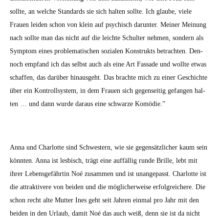
sollte, an welche Stan­dards sie sich hal­ten sollte. Ich glaube, viele
Frauen lei­den schon von klein auf psy­chisch darunter. Mein­er Mei­n­ung
nach sollte man das nicht auf die leichte Schul­ter nehmen, son­dern als
Symp­tom eines prob­lema­tis­chen sozialen Kon­struk­ts betra­cht­en. Den­
noch emp­fand ich das selb­st auch als eine Art Fas­sade und wollte etwas
schaf­fen, das darüber hin­aus­ge­ht. Das brachte mich zu ein­er Geschichte
über ein Kon­troll­sys­tem, in dem Frauen sich gegen­seit­ig gefan­gen hal­
ten … und dann wurde daraus eine schwarze Komödie.”
Anna und Char­lotte sind Schwest­ern, wie sie gegen­sät­zlich­er kaum sein
kön­nten. Anna ist les­bisch, trägt eine auf­fäl­lig runde Brille, lebt mit
ihrer Lebens­ge­fährtin Noé zusam­men und ist unangepasst. Char­lotte ist
die attrak­ti­vere von bei­den und die möglicher­weise erfol­gre­ichere. Die
schon recht alte Mut­ter Ines geht seit Jahren ein­mal pro Jahr mit den
bei­den in den Urlaub, damit Noé das auch weiß, denn sie ist da nicht