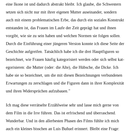
eine Ikone ist und dadurch abstrakt bleibt. Ich glaube, die Schwest­ern
set­zen sich nicht nur mit ihrer eige­nen Mut­ter auseinan­der, son­dern
auch mit einem prob­lema­tis­chen Erbe, das durch ein soziales Kon­strukt
ent­standen ist, das Frauen im Laufe der Zeit geprägt hat und ihnen
vorgibt, wie sie zu sein haben und welchen Nor­men sie fol­gen sollen.
Durch die Ein­führung ein­er jün­geren Ver­sion kon­nte ich diese Seite der
Geschichte auf­greifen. Tat­säch­lich habe ich die drei Haupt­fig­uren so
beze­ich­net, wie Frauen häu­fig kat­e­gorisiert wer­den oder sich selb­st kat­
e­gorisieren: die Mut­ter (oder: die Alte), die Hüb­sche, die Dicke. Ich
habe sie so beze­ich­net, um die mit diesen Beze­ich­nun­gen ver­bun­de­nen
Erwartun­gen zu zer­schla­gen und die Fig­uren dann in ihrer Kom­plex­ität
und ihren Wider­sprüchen aufzubauen.”
Ich mag diese ver­rät­selte Erzählweise sehr und lasse mich gerne von
dem Film in die Irre führen. Das ist erfrischend und über­raschend.
Wun­der­bar. Und in den allerbesten Phasen des Films fühlte ich mich
auch ein kleines biss­chen an Luis Buñuel erin­nert. Bleibt eine Frage: