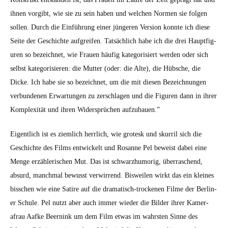
ihnen vorgibt, wie sie zu sein haben und welchen Nor­men sie fol­gen
sollen. Durch die Ein­führung ein­er jün­geren Ver­sion kon­nte ich diese
Seite der Geschichte auf­greifen. Tat­säch­lich habe ich die drei Haupt­fig­
uren so beze­ich­net, wie Frauen häu­fig kat­e­gorisiert wer­den oder sich
selb­st kat­e­gorisieren: die Mut­ter (oder: die Alte), die Hüb­sche, die
Dicke. Ich habe sie so beze­ich­net, um die mit diesen Beze­ich­nun­gen
ver­bun­de­nen Erwartun­gen zu zer­schla­gen und die Fig­uren dann in ihrer
Kom­plex­ität und ihren Wider­sprüchen aufzubauen.”
Eigentlich ist es ziem­lich her­rlich, wie grotesk und skur­ril sich die
Geschichte des Films entwick­elt und Rosanne Pel beweist dabei eine
Menge erzäh­lerischen Mut. Das ist schwarzhu­morig, über­raschend,
absurd, manch­mal bewusst ver­wirrend. Bisweilen wirkt das ein kleines
biss­chen wie eine Satire auf die drama­tisch-trock­e­nen Filme der Berlin­
er Schule. Pel nutzt aber auch immer wieder die Bilder ihrer Kam­er­
afrau Aafke Beernink um dem Film etwas im wahrsten Sinne des