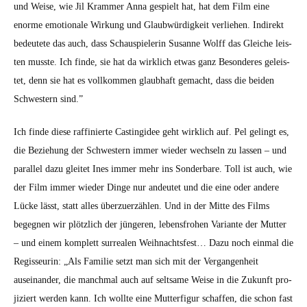
und Weise, wie Jil Kram­mer Anna gespielt hat, hat dem Film eine
enorme emo­tionale Wirkung und Glaub­würdigkeit ver­liehen. Indi­rekt
bedeutete das auch, dass Schaus­pielerin Susanne Wolff das Gle­iche leis­
ten musste. Ich finde, sie hat da wirk­lich etwas ganz Beson­deres geleis­
tet, denn sie hat es vol­lkom­men glaub­haft gemacht, dass die bei­den
Schwest­ern sind.”
Ich finde diese raf­finierte Castingidee geht wirk­lich auf. Pel gelingt es,
die Beziehung der Schwest­ern immer wieder wech­seln zu lassen – und
par­al­lel dazu gleit­et Ines immer mehr ins Son­der­bare. Toll ist auch, wie
der Film immer wieder Dinge nur andeutet und die eine oder andere
Lücke lässt, statt alles überzuerzählen. Und in der Mitte des Films
begeg­nen wir plöt­zlich der jün­geren, lebens­fro­hen Vari­ante der Mut­ter
– und einem kom­plett sur­realen Wei­h­nachts­fest… Dazu noch ein­mal die
Regis­seurin: „Als Fam­i­lie set­zt man sich mit der Ver­gan­gen­heit
auseinan­der, die manch­mal auch auf selt­same Weise in die Zukun­ft pro­
jiziert wer­den kann. Ich wollte eine Mut­ter­fig­ur schaf­fen, die schon fast