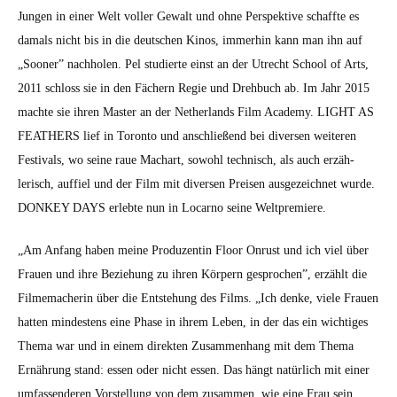
25.
Jun­gen in ein­er Welt voller Gewalt und ohne Per­spek­tive schaffte es
Juni
damals nicht bis in die deutschen Kinos, immer­hin kann man ihn auf
2026
im
„Soon­er” nach­holen. Pel studierte einst an der Utrecht School of Arts,
Kino
2011 schloss sie in den Fäch­ern Regie und Drehbuch ab. Im Jahr 2015
machte sie ihren Mas­ter an der Nether­lands Film Acad­e­my. LIGHT AS
FEATHERS lief in Toron­to und anschließend bei diversen weit­eren
Fes­ti­vals, wo seine raue Machart, sowohl tech­nisch, als auch erzäh­
lerisch, auffiel und der Film mit diversen Preisen aus­geze­ich­net wurde.
DONKEY DAYS erlebte nun in Locarno seine Welt­premiere.
„Am Anfang haben meine Pro­duzentin Floor Onrust und ich viel über
Frauen und ihre Beziehung zu ihren Kör­pern gesprochen”, erzählt die
Filmemacherin über die Entste­hung des Films. „Ich denke, viele Frauen
hat­ten min­destens eine Phase in ihrem Leben, in der das ein wichtiges
The­ma war und in einem direk­ten Zusam­men­hang mit dem The­ma
Ernährung stand: essen oder nicht essen. Das hängt natür­lich mit ein­er
umfassenderen Vorstel­lung von dem zusam­men, wie eine Frau sein