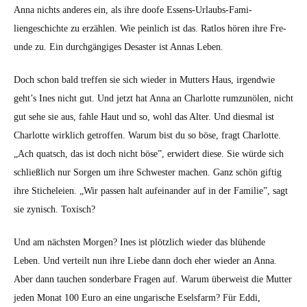
Anna nichts anderes ein, als ihre doofe Essens-Urlaubs-Fam­i­
liengeschichte zu erzählen. Wie pein­lich ist das. Rat­los hören ihre Fre­
unde zu. Ein durchgängiges Desaster ist Annas Leben.
Doch schon bald tre­f­fen sie sich wieder in Mut­ters Haus, irgend­wie
geht’s Ines nicht gut. Und jet­zt hat Anna an Char­lotte rumzunölen, nicht
gut sehe sie aus, fahle Haut und so, wohl das Alter. Und dies­mal ist
Char­lotte wirk­lich getrof­fen. Warum bist du so böse, fragt Char­lotte.
„Ach quatsch, das ist doch nicht böse”, erwidert diese. Sie würde sich
schließlich nur Sor­gen um ihre Schwest­er machen. Ganz schön giftig
ihre Sticheleien. „Wir passen halt aufeinan­der auf in der Fam­i­lie”, sagt
sie zynisch. Tox­isch?
Und am näch­sten Mor­gen? Ines ist plöt­zlich wieder das blühende
Leben. Und verteilt nun ihre Liebe dann doch eher wieder an Anna.
Aber dann tauchen son­der­bare Fra­gen auf. Warum über­weist die Mut­ter
jeden Monat 100 Euro an eine ungarische Esels­farm? Für Eddi,