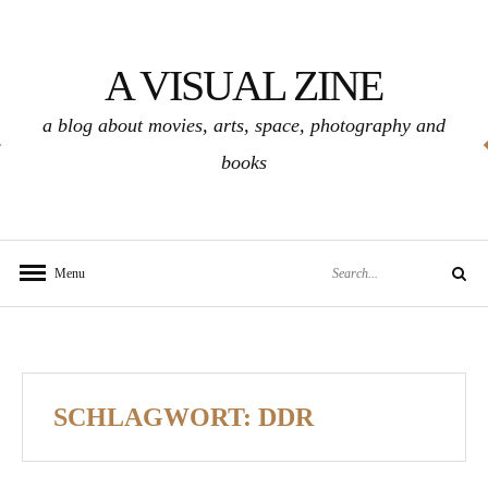
Skip
to
A VISUAL ZINE
content
a blog about movies, arts, space, photography and
books
Search
Menu
Search
for:
SCHLAGWORT:
DDR