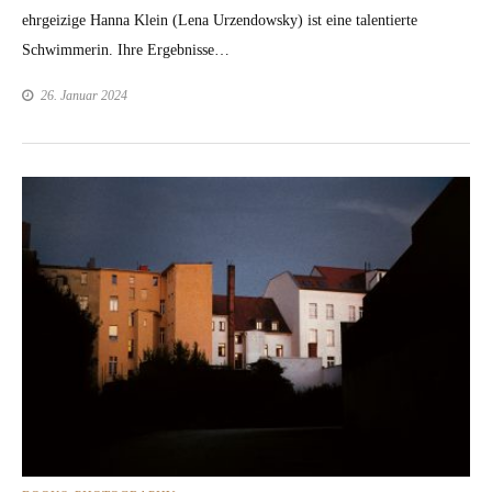
ehrgeizige Han­na Klein (Lena Urzen­dowsky) ist eine tal­en­tierte
Schwim­merin. Ihre Ergeb­nisse…
26. Januar 2024