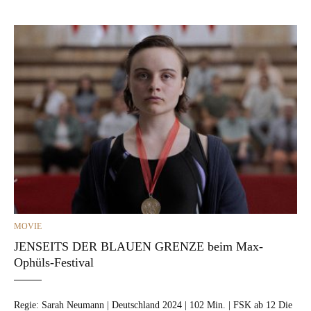
CATEGORIES
MOVIE
JENSEITS DER BLAUEN GRENZE beim Max-
Ophüls-Festival
Regie: Sarah Neu­mann | Deutsch­land 2024 | 102 Min. | FSK ab 12 Die