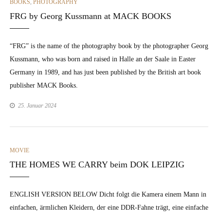
CATEGORIES
BOOKS
,
PHOTOGRAPHY
FRG by Georg Kussmann at MACK BOOKS
“FRG” is the name of the pho­tog­ra­phy book by the pho­tog­ra­ph­er Georg
Kuss­mann, who was born and raised in Halle an der Saale in East­er
Ger­many in 1989, and has just been pub­lished by the British art book
pub­lish­er MACK Books.
25. Januar 2024
CATEGORIES
MOVIE
THE HOMES WE CARRY beim DOK LEIPZIG
ENGLISH VERSION BELOW Dicht fol­gt die Kam­era einem Mann in
ein­fachen, ärm­lichen Klei­dern, der eine DDR-Fahne trägt, eine ein­fache