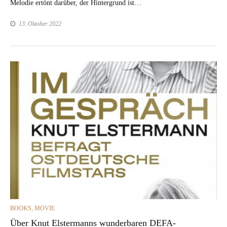
Melodie ertönt darüber, der Hin­ter­grund ist…
13. Oktober 2022
CATEGORIES
BOOKS
,
MOVIE
Über Knut Elstermanns wunderbaren DEFA-