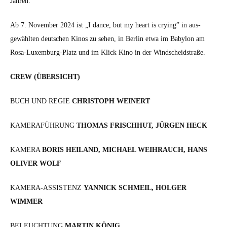
Jahren.
Ab 7. Novem­ber 2024 ist „I dance, but my heart is cry­ing” in aus­
gewählten deutschen Kinos zu sehen, in Berlin etwa im Baby­lon am
Rosa-Lux­em­burg-Platz und im Klick Kino in der Wind­schei­d­straße.
CREW (ÜBERSICHT)
BUCH UND REGIE
CHRISTOPH WEINERT
KAMERAFÜHRUNG
THOMAS FRISCHHUT, JÜRGEN HECK
KAMERA
BORIS HEILAND, MICHAEL WEIHRAUCH, HANS
OLIVER WOLF
KAMERA-ASSISTENZ
YANNICK SCHMEIL, HOLGER
WIMMER
BELEUCHTUNG
MARTIN KÖNIG