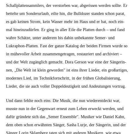
Schallplat­ten­samm­lers, der ver­stor­ben war, abgeris­sen wer­den sollte. Er
bet­telte um Son­derurlaub, eilte hin, die Bull­doz­er standen schon parat,
es gab keinen Strom, kein Wass­er mehr im Haus und er bat, noch ein­
mal hineinzudür­fen. Er ging in aller Eile die Plat­ten durch – und fand
wahre Schätze, unter anderem bis dahin unbekan­nte Semer- und
Lukraphon-Plat­ten. Fast der ganze Kat­a­log der bei­den Fir­men wurde so
in mühevoller Arbeit zusam­menge­tra­gen, restau­ri­ert und archiviert –
und der Welt zugänglich gemacht. Dora Ger­son war eine der Sän­gerin­
nen, „Die Welt ist klein gewor­den“ ist eins ihrer Lieder, ein großar­tiges,
mod­ernes Lied, im Tech­nikfortschritt, in der frühen Glob­al­isierung,
Lieder, die sie auch voller Dop­peldeutigkeit und Andeu­tun­gen vortrug.
Und dann fehlte noch eins: Die Musik, die nun wieder­ent­deckt war,
musste nun in der Gegen­wart erneut zum Leben erweckt wer­den, und
dafür grün­dete sich das „Semer Ensem­ble“. Musik­er wie Daniel Kahn,
dem oben schon erwäh­n­ten Sänger, Sasha Lur­je, der Sän­gerin, und der
Sänger Lorin Sklam­berg tat­en sich mit anderen Musik­ern, wie etwa