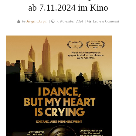
ab 7.11.2024 im Kino
on
by
Jürgen Bürgin
7. November 2024
Leave a Comment
I
DANCE,
BUT
MY
HEART
IS
CRYING
von
Christoph
Weinert
ab
7.11.2024
im
Kino