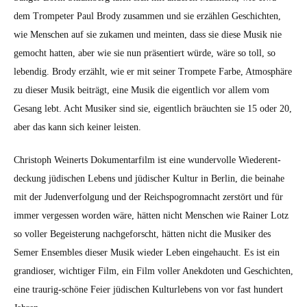
dem Trompeter Paul Brody zusam­men und sie erzählen Geschicht­en,
wie Men­schen auf sie zuka­men und mein­ten, dass sie diese Musik nie
gemocht hat­ten, aber wie sie nun präsen­tiert würde, wäre so toll, so
lebendig. Brody erzählt, wie er mit sein­er Trompete Farbe, Atmo­sphäre
zu dieser Musik beiträgt, eine Musik die eigentlich vor allem vom
Gesang lebt. Acht Musik­er sind sie, eigentlich bräucht­en sie 15 oder 20,
aber das kann sich kein­er leis­ten.
Christoph Wein­erts Doku­men­tarfilm ist eine wun­der­volle Wieder­ent­
deck­ung jüdis­chen Lebens und jüdis­ch­er Kul­tur in Berlin, die beina­he
mit der Juden­ver­fol­gung und der Reich­s­pogrom­nacht zer­stört und für
immer vergessen wor­den wäre, hät­ten nicht Men­schen wie Rain­er Lotz
so voller Begeis­terung nachge­forscht, hät­ten nicht die Musik­er des
Semer Ensem­bles dieser Musik wieder Leben einge­haucht. Es ist ein
grandios­er, wichtiger Film, ein Film voller Anek­doten und Geschicht­en,
eine trau­rig-schöne Feier jüdis­chen Kul­turlebens von vor fast hun­dert