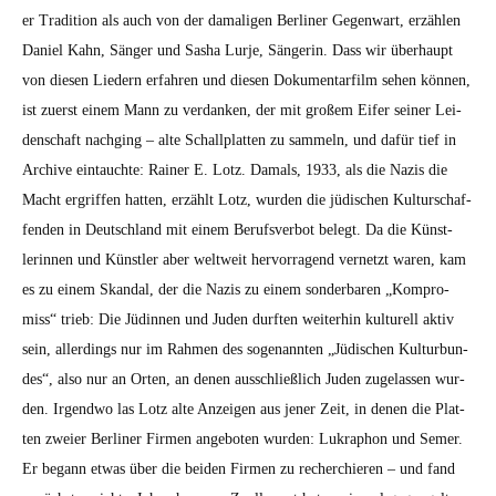
er Tra­di­tion als auch von der dama­li­gen Berlin­er Gegen­wart, erzählen
Daniel Kahn, Sänger und Sasha Lur­je, Sän­gerin. Dass wir über­haupt
von diesen Liedern erfahren und diesen Doku­men­tarfilm sehen kön­nen,
ist zuerst einem Mann zu ver­danken, der mit großem Eifer sein­er Lei­
den­schaft nachging – alte Schallplat­ten zu sam­meln, und dafür tief in
Archive ein­tauchte: Rain­er E. Lotz. Damals, 1933, als die Nazis die
Macht ergrif­f­en hat­ten, erzählt Lotz, wur­den die jüdis­chen Kul­turschaf­
fend­en in Deutsch­land mit einem Berufsver­bot belegt. Da die Kün­st­
lerin­nen und Kün­stler aber weltweit her­vor­ra­gend ver­net­zt waren, kam
es zu einem Skan­dal, der die Nazis zu einem son­der­baren „Kom­pro­
miss“ trieb: Die Jüdin­nen und Juden durften weit­er­hin kul­turell aktiv
sein, allerd­ings nur im Rah­men des soge­nan­nten „Jüdis­chen Kul­tur­bun­
des“, also nur an Orten, an denen auss­chließlich Juden zuge­lassen wur­
den. Irgend­wo las Lotz alte Anzeigen aus jen­er Zeit, in denen die Plat­
ten zweier Berlin­er Fir­men ange­boten wur­den: Lukraphon und Semer.
Er begann etwas über die bei­den Fir­men zu recher­chieren – und fand