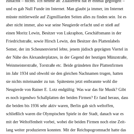
zunächst – nichts. Ich nehme an: Zuallererst hat er ein­mal gegoogelt –
und es gab Null Funde im Inter­net. Man glaubt ja immer, im Inter­net
müsste mit­tler­weile auf Zig­mil­liar­den Seit­en alles zu find­en sein. Ist es
aber nicht immer, also war seine Neugierde erfacht und er stieß auf
einen Moritz Lewin, Besitzer von Lukraphon, Geschäfts­mann in der
Friedrich­straße, sowie Hirsch Lewin, den Besitzer des Plat­ten­la­bels
Semer, der im Sche­unen­vier­tel lebte, jen­em jüdisch geprägten Vier­tel in
der Nähe des Alexan­der­platzes, in der Gegend der heuti­gen Münzs­traße,
Wein­meis­ter­straße, Torstraße etc. Bei­de grün­de­ten ihre Plat­ten­fir­men
im Jahr 1934 und obwohl sie den gle­ichen Nach­na­men tru­gen, hat­ten
sie nichts miteinan­der zu tun. Spätestens jet­zt ent­bran­nte wohl die
Neugierde von Rain­er E. Lotz endgültig: Was war das für Musik? Gibt
es noch irgend­wo Schallplat­ten der bei­den Fir­men? Er fand her­aus, dass
die bei­den bis 1936 sehr aktiv waren, Berlin gab sich weltof­fen,
schließlich waren die Olymp­is­chen Spiele in der Stadt, danach war es
mit der Weltof­fen­heit vor­bei, wobei die bei­den Fir­men noch eine Zeit­
lang weit­er pro­duzieren kon­nten. Mit der Reich­s­pogrom­nacht hat­te das