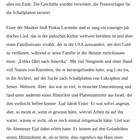
alles ein Ende. Die Geschäfte wur­den ver­wüstet, die Pressvor­la­gen für
die Schallplat­ten zer­stört.
Ein­er der Musik­er hieß Pinkas Laven­der und er sang ein trau­riges jid­
dis­ches Lied, das in der jüdis­chen Kul­tur weltweit berühmt ist und über
einen Fam­i­lien­vater erzählt, der in die USA auswan­dert, um dort Geld
zu ver­di­enen, während er seine Fam­i­lie in der Heimat zurück­lassen
muss: „Leb­ka fährt nach Ameri­ka“. Mit viel Neugierde und ein­er Hand­
voll Namen von Kün­stlern, die er her­aus­ge­fun­den hat­te, zog Lotz los,
in die Archive, auf der Suche nach Schallplat­ten von Lukraphon und
Semer. Weltweit. Aber: das war zu viel, er brauchte Unter­stützung und
fand unter anderem einen His­torik­er und Plat­ten­samm­ler aus Israel, der
ihm vielle­icht helfen kon­nte: Ejal Jakob Eisler. Er war sofort ange­tan,
aber, so meint er, wenn er gewusst hätte, wieviel Arbeit da auf ihn
wartet, wüsste er nicht, ob er noch ein­mal mit­gemacht hätte. Und was
für Aben­teuer Ejal dabei erlebt hat­te: Er leis­tete auf den Golan­höhen
seinen Mil­itär­di­enst ab, als er hörte, dass irgend­wo das Haus eines