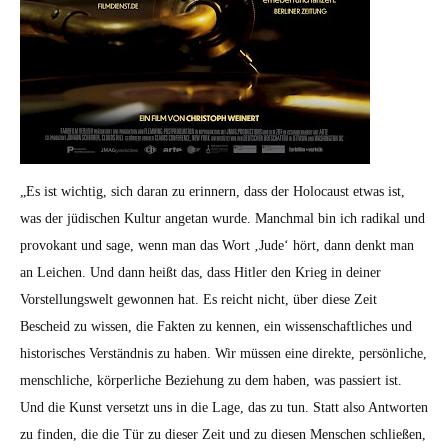
„Es ist wichtig, sich daran zu erin­nern, dass der Holo­caust etwas ist,
was der jüdis­chen Kul­tur ange­tan wurde. Manch­mal bin ich radikal und
pro­vokant und sage, wenn man das Wort ‚Jude‘ hört, dann denkt man
an Leichen. Und dann heißt das, dass Hitler den Krieg in dein­er
Vorstel­lungswelt gewon­nen hat. Es reicht nicht, über diese Zeit
Bescheid zu wis­sen, die Fak­ten zu ken­nen, ein wis­senschaftlich­es und
his­torisches Ver­ständ­nis zu haben. Wir müssen eine direk­te, per­sön­liche,
men­schliche, kör­per­liche Beziehung zu dem haben, was passiert ist.
Und die Kun­st ver­set­zt uns in die Lage, das zu tun. Statt also Antworten
zu find­en, die die Tür zu dieser Zeit und zu diesen Men­schen schließen,