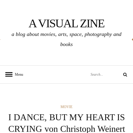
Skip
to
A VISUAL ZINE
content
a blog about movies, arts, space, photography and
books
Search
Menu
Search
for:
CATEGORIES
MOVIE
I DANCE, BUT MY HEART IS
CRYING von Christoph Weinert