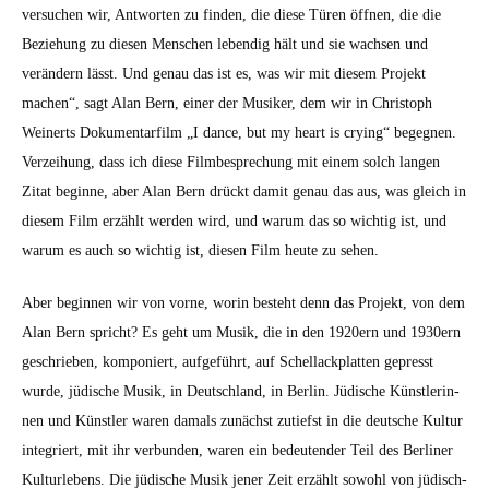
ver­suchen wir, Antworten zu find­en, die diese Türen öff­nen, die die
Beziehung zu diesen Men­schen lebendig hält und sie wach­sen und
verän­dern lässt. Und genau das ist es, was wir mit diesem Pro­jekt
machen“, sagt Alan Bern, ein­er der Musik­er, dem wir in Christoph
Wein­erts Doku­men­tarfilm „I dance, but my heart is cry­ing“ begeg­nen.
Verzei­hung, dass ich diese Filmbe­sprechung mit einem solch lan­gen
Zitat beginne, aber Alan Bern drückt damit genau das aus, was gle­ich in
diesem Film erzählt wer­den wird, und warum das so wichtig ist, und
warum es auch so wichtig ist, diesen Film heute zu sehen.
Aber begin­nen wir von vorne, worin beste­ht denn das Pro­jekt, von dem
Alan Bern spricht? Es geht um Musik, die in den 1920ern und 1930ern
geschrieben, kom­poniert, aufge­führt, auf Schel­lack­plat­ten gepresst
wurde, jüdis­che Musik, in Deutsch­land, in Berlin. Jüdis­che Kün­st­lerin­
nen und Kün­stler waren damals zunächst zutief­st in die deutsche Kul­tur
inte­gri­ert, mit ihr ver­bun­den, waren ein bedeu­ten­der Teil des Berlin­er
Kul­turlebens. Die jüdis­che Musik jen­er Zeit erzählt sowohl von jüdis­ch­