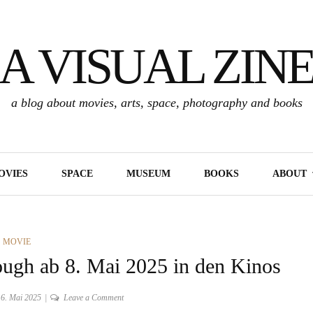
A VISUAL ZIN
a blog about movies, arts, space, photography and books
OVIES
SPACE
MUSEUM
BOOKS
ABOUT
CATEGORIES
MOVIE
gh ab 8. Mai 2025 in den Kinos
on
6. Mai 2025
Leave a Comment
OZEAN