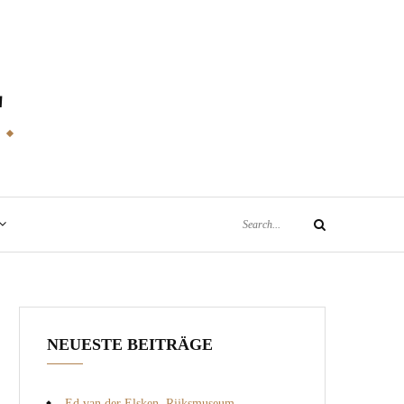
E
Search
Search
for:
NEUESTE BEITRÄGE
Ed van der Elsken, Rijksmuseum,