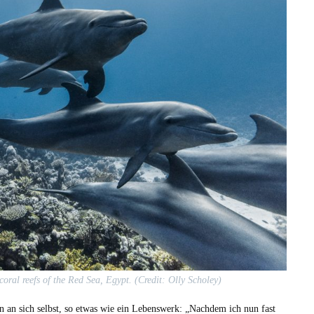
coral reefs of the Red Sea, Egypt. (Cred­it: Olly Scho­ley)
n an sich selb­st, so etwas wie ein Lebenswerk: „Nach­dem ich nun fast