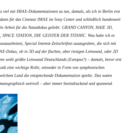
mit
z viel mit IMAX-Doku­men­ta­tio­nen zu tun, damals, als ich in Berlin erst
David
 dann für das Cines­tar IMAX im Sony Cen­ter und schließlich bun­desweit
Attenborough
ab
e die Arbeit für die Natur­dokus geliebt: GRAND CANYON, HAIE 3D,
8.
PACE STATION, DIE GEISTER DER TITANIC. Was habe ich es
Mai
auszuar­beit­en, Spe­cial Inter­est-Zeitschriften auszu­graben, die sich mit
2025
AX-Dokus, ob in 3D auf der flachen, aber riesi­gen Lein­wand, oder 2D
in
, jene wohl größte Lein­wand Deutsch­lands (Europas?) – damals, bevor erst
den
ik eine wichtige Rolle, entwed­er in Form von sym­phonis­chen
Kinos
welchem Land die entsprechende Doku­men­ta­tion spielte. Das waren
ine­matographisch wertvoll – aber immer beein­druck­end und span­nend.