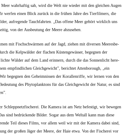
Meer wahrhaftig sah, wird die Welt nie wieder mit den gle­ichen Augen
ir wer­fen einen Blick zurück in die frühen Jahre des Tier­filmers, die
ilder, aufre­gende Tauch­fahrten. „Das offene Meer gehört wirk­lich uns
zeit­ig, von der Aus­beu­tung der Meere abzuse­hen.
m­men mit Fis­chschwär­men auf der Jagd, ziehen mit diversen Meeres­be­
rch die Kelp­wälder der flachen Küstengewäss­er, begeg­nen der
n lichte Wälder auf dem Land erin­nern, durch die das Son­nen­licht here­
inem empfind­lichen Gle­ichgewicht”, berichtet Atten­bor­ough, „ein
Wir begeg­nen den Geheimnis­sen der Koral­len­riffe, wir ler­nen von den
edeu­tung des Phy­to­plank­tons für das Gle­ichgewicht der Natur, es sind
en”.
 Schlepp­net­z­fis­cherei. Die Kam­era ist am Netz befes­tigt, wir bewe­gen
 Das sind bedrück­ende Bilder. Sog­ar aus dem Weltall kann man diese
störende Teil dieses Films, vor allem weil wir mit der Kam­era dabei sind,
ötung der großen Jäger der Meere, der Haie etwa. Von der Fis­cherei vor