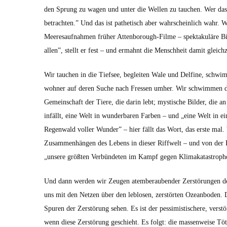
den Sprung zu wagen und unter die Wellen zu tauchen. Wer das 
betra­cht­en.” Und das ist pathetisch aber wahrschein­lich wahr. W
Meere­sauf­nah­men früher Atten­bor­ough-Filme – spek­takuläre B
allen”, stellt er fest – und ermah­nt die Men­schheit damit gle­ich
Wir tauchen in die Tief­see, begleit­en Wale und Delfine, schwi
wohn­er auf deren Suche nach Fressen umher. Wir schwim­men du
Gemein­schaft der Tiere, die darin lebt; mys­tis­che Bilder, die a
in­fällt, eine Welt in wun­der­baren Far­ben – und „eine Welt in e
Regen­wald voller Wun­der” – hier fällt das Wort, das erste mal. 
Zusam­men­hän­gen des Lebens in dieser Rif­fwelt – und von der B
„unsere größten Ver­bün­de­ten im Kampf gegen Kli­makatas­tro­ph
Und dann wer­den wir Zeu­gen atem­ber­auben­der Zer­störun­gen der
uns mit den Net­zen über den leblosen, zer­störten Ozean­bo­den.
Spuren der Zer­störung sehen. Es ist der pes­simistis­chere, ver­
wenn diese Zer­störung geschieht. Es fol­gt: die massen­weise T