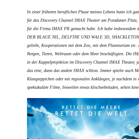
In ein­er früheren beru­flichen Phase meines Lebens hat­te ich gan
für das Dis­cov­ery Chan­nel IMAX The­ater am Pots­damer Platz,
für die Fir­ma IMAX PR gemacht habe. Ich habe ins­beson­der
DER BLAUE NIL, DELFINE UND WALE 3D, SHACKLETON, S
geliebt, Koop­er­a­tio­nen mit dem Zoo, mit dem Plan­e­tar­i­um etc. 
Bergen, Tieren, Wel­traum oder dem Meer beschäftigten. Die IM
in der Kup­pel­pro­jek­tion im Dis­cov­ery Chan­nel IMAX The­ater
das eine, dann das andere IMAX schloss. Immer spielte auch Mus
Klangtep­pichen oder mit regionalen Anklän­gen, je nach­dem in 
spek­takuläre Filme, bisweilen etwas klis­chee­be­laden, sel­ten k