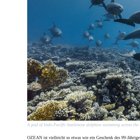
A pod of Indo-Pacif­ic bot­tlenose dol­phins swim­ming across the 
OZEAN ist vielle­icht so etwas wie ein Geschenk des 99-Jähri­ge