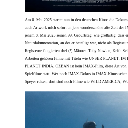
Am 8. Mai 2025 startet nun in den deutschen Kinos die Doku­me
auch Art­work mich sofort an jene wun­der­schöne alte Zeit der I
jen­em 8. Mai 2025 seinen 99. Geburt­stag, wie großar­tig, dass er
Natur­doku­men­ta­tion, an der er beteiligt war, nicht als Regis­se
Regis­seure fungierten drei (!) Män­ner: Toby Nowl­an, Kei­th Scho
Arbeit­en gehören Filme mit Titeln wie UNSER PLANE
PLANET INDIA. OZEAN ist kein IMAX-Film, diese Art von Dok
Spielfilme statt. Wer noch IMAX-Dokus in IMAX-Kinos sehen m
Spey­er reisen, dort sind noch Filme wie WILD AMERIC