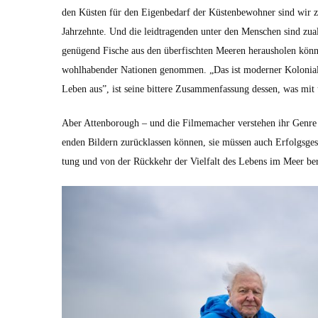
den Küsten für den Eigenbe­darf der Küsten­be­wohn­er sind wir zu
Jahrzehnte. Und die lei­d­tra­gen­den unter den Men­schen sind zua
genü­gend Fis­che aus den über­fis­cht­en Meeren her­aus­holen kön
wohlhaben­der Natio­nen genom­men. „Das ist mod­ern­er Kolo­nia
Leben aus”, ist seine bit­tere Zusam­men­fas­sung dessen, was mit 
Aber Atten­bor­ough – und die Filmemach­er ver­ste­hen ihr Genre
enden Bildern zurück­lassen kön­nen, sie müssen auch Erfol­gs­ge
tung und von der Rück­kehr der Vielfalt des Lebens im Meer beri