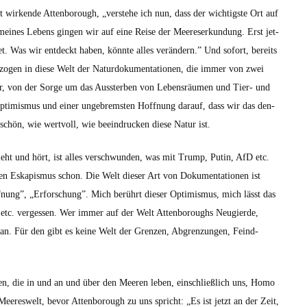
 wirk­ende Atten­bor­ough, „ver­ste­he ich nun, dass der wichtig­ste Ort auf
meines Lebens gin­gen wir auf eine Reise der Meere­serkun­dung. Erst jet­
t. Was wir ent­deckt haben, kön­nte alles verän­dern.” Und sofort, bere­its
­zo­gen in diese Welt der Natur­doku­men­ta­tio­nen, die immer von zwei
r, von der Sorge um das Ausster­ben von Leben­sräu­men und Tier- und
pti­mis­mus und ein­er unge­brem­sten Hoff­nung darauf, dass wir das den­
chön, wie wertvoll, wie beein­druck­en diese Natur ist.
eht und hört, ist alles ver­schwun­den, was mit Trump, Putin, AfD etc.
en Eskapis­mus schon. Die Welt dieser Art von Doku­men­ta­tio­nen ist
­nung”, „Erforschung”. Mich berührt dieser Opti­mis­mus, mich lässt das
 etc. vergessen. Wer immer auf der Welt Atten­bor­oughs Neugierde,
e an. Für den gibt es keine Welt der Gren­zen, Abgren­zun­gen, Feind­
n, die in und an und über den Meeren leben, ein­schließlich uns, Homo
Meereswelt, bevor Atten­bor­ough zu uns spricht: „Es ist jet­zt an der Zeit,