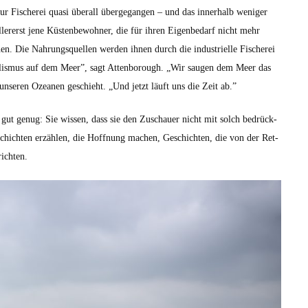
r Fis­cherei qua­si über­all überge­gan­gen – und das inner­halb weniger
llererst jene Küsten­be­wohn­er, die für ihren Eigenbe­darf nicht mehr
­nen. Die Nahrungsquellen wer­den ihnen durch die indus­trielle Fis­cherei
l­is­mus auf dem Meer”, sagt Atten­bor­ough. „Wir saugen dem Meer das
unseren Ozea­nen geschieht. „Und jet­zt läuft uns die Zeit ab.”
 gut genug: Sie wis­sen, dass sie den Zuschauer nicht mit solch bedrück­
schicht­en erzählen, die Hoff­nung machen, Geschicht­en, die von der Ret­
cht­en.