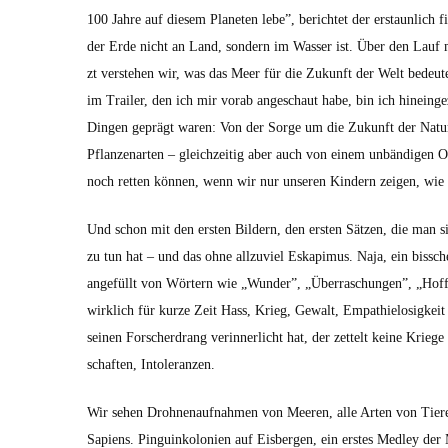
100 Jahre auf diesem Plan­eten lebe”, berichtet der erstaunlich fit
der Erde nicht an Land, son­dern im Wass­er ist. Über den Lauf 
zt ver­ste­hen wir, was das Meer für die Zukun­ft der Welt bedeute
im Trail­er, den ich mir vor­ab angeschaut habe, bin ich hineinge
Din­gen geprägt waren: Von der Sorge um die Zukun­ft der Natu
Pflanzenarten – gle­ichzeit­ig aber auch von einem unbändi­gen O
noch ret­ten kön­nen, wenn wir nur unseren Kindern zeigen, wie s
Und schon mit den ersten Bildern, den ersten Sätzen, die man si
zu tun hat – und das ohne allzu­viel Eskapimus. Naja, ein biss­ch
ange­füllt von Wörtern wie „Wun­der”, „Über­raschun­gen”, „Hoff
wirk­lich für kurze Zeit Hass, Krieg, Gewalt, Empathielosigkeit
seinen Forscher­drang verin­ner­licht hat, der zettelt keine Krieg
schaften, Intol­er­anzen.
Wir sehen Drohne­nauf­nah­men von Meeren, alle Arten von Tiere
Sapi­ens. Pin­guinkolonien auf Eis­ber­gen, ein erstes Med­ley der 