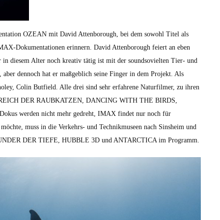
n­ta­tion OZEAN mit David Atten­bor­ough, bei dem sowohl Titel als
MAX-Doku­men­ta­tio­nen erin­nern. David Atten­bor­ough feiert an eben
 in diesem Alter noch kreativ tätig ist mit der soundso­viel­ten Tier- und
ur, aber den­noch hat er maßge­blich seine Fin­ger in dem Pro­jekt. Als
­ley, Col­in But­field. Alle drei sind sehr erfahrene Natur­filmer, zu ihren
T, IM REICH DER RAUBKATZEN, DANCING WITH THE BIRDS,
us wer­den nicht mehr gedreht, IMAX find­et nur noch für
öchte, muss in die Verkehrs- und Tech­nikmuseen nach Sin­sheim und
A, WUNDER DER TIEFE, HUBBLE 3D und ANTARCTICA im Pro­gramm.