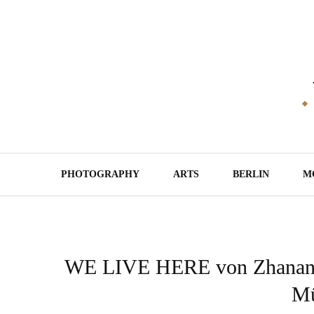
Skip
to
content
PHOTOGRAPHY
ARTS
BERLIN
M
WE LIVE HERE von Zhanana
Mü