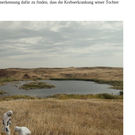
nerken­nung dafür zu find­en, dass die Kreb­serkrankung sein­er Tochter