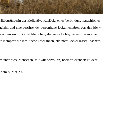
t­be­grün­derin der Kollek­tive Kaz­Dok, ein­er Verbindung kasachis­ch­er
ilm und eine berührende, per­sön­liche Doku­men­ta­tion von den Men­
ewach­sen sind. Es sind Men­schen, die keine Lob­by haben, die in ein­er
e Kämpfer für ihre Sache unter ihnen, die nicht lock­er lassen, nach­fra­
lm über diese Men­schen, mit wun­der­vollen, beein­druck­enden Bildern.
b dem 8. Mai 2025.