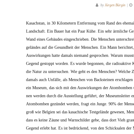
by
Jürgen Bürgin
Kasach­stan, in 30 Kilo­me­tern Ent­fer­nung vom Rand des ehe­ma­l
Land­schaft. Ein Bauer hat ein Paar Kühe. Ein sehr ärm­liche Geg
Wand eines Gebäudes eingeschrieben. Die Men­schen unter­schrei
gelän­des auf die Gesund­heit der Men­schen. Ein Mann berichtet, 
Auswirkun­gen hat­te damals nie­mand gesprochen. Warum musste
Gegend gestoppt wor­den. Es wurde begonnen, die radioak­tive Ko
die Natur zu unter­suchen. Wie geht es den Men­schen? Welche Zu
damals auch Unfälle, als Men­schen von Back­steinen erschla­gen w
ein Muse­um, das sich mit den Auswirkun­gen der Atom­bomben und
nen wer­den durch die Ausstel­lung geführt, der Muse­um­sleit­er 
Atom­bomben gezün­det wer­den, fragt ein Junge. 90% der Men­schh
groß wie Bel­gien sei das kasachis­che Test­gelände gewe­sen, Men
dass es keine Zäune und Warn­schilder gebe, dass dort Vieh gras
Gegend erlebt hat. Es ist bedrück­end, von den Schick­salen der