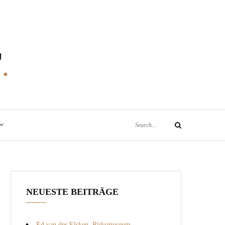
E
Search
Search
for:
NEUESTE BEITRÄGE
Ed van der Elsken, Rijksmuseum,