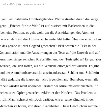
on
1. Mai 2025
Leave a Comment
WE
LIVE
i­gen Semi­palatin­sk-Atom­test­gelän­des. Pferde streifen durch die karge
HERE
end. „Frieden für die Welt” ist auf rus­sisch mit Back­steinen in die
von
Zhanana
ben eine Peti­tion, es geht wohl um die Auswirkun­gen des Atom­test­
Kurmasheva
wie er als Kind die Atom­ver­suche miter­lebt hat­te. Über die schädlichen
auf
 das ger­ade in ihrer Gegend geschehen? 1991 waren die Tests in der
dem
n­t­a­m­i­na­tion und die Auswirkun­gen der Tests auf die Umwelt und auf
DOK.fest
sam­men­hänge zwis­chen Kreb­s­fällen und den Tests gibt es? Es gab aber
München
ur­den, die sich lösten, als die Ver­suche durchge­führt wur­den. Es gibt
 der Atom­bomben­ver­suche auseinan­der­set­zt. Schüler und Schü­lerin­
erk­lärt geduldig die Exponate. Wird irgend­je­mand über­leben, wenn alle
eit wür­den nicht über­leben, erk­lärt der Muse­um­sleit­er nüchtern. So
­schen seien Opfer gewor­den, erk­lärt er den Kindern. Das Prob­lem sei,
t. Ein Mann schreibt ein Buch darüber, wie er seine Kind­heit in der
 Men­schen zu hören, von ihren Krankheit­en. Diese Geschicht­en sam­melt