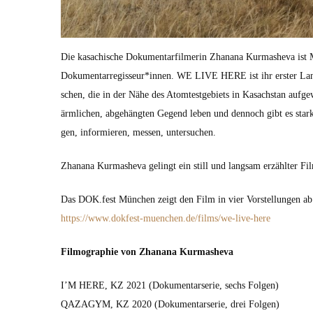
Die kasachis­che Doku­men­tarfilmerin Zhanana Kur­ma­she­va ist Mi
Dokumentarregisseur*innen. WE LIVE HERE ist ihr erster Lang­f
schen, die in der Nähe des Atom­test­ge­bi­ets in Kasach­stan aufg
ärm­lichen, abge­hängten Gegend leben und den­noch gibt es stark
gen, informieren, messen, unter­suchen.
Zhanana Kur­ma­she­va gelingt ein still und langsam erzählter Fi
Das DOK.fest München zeigt den Film in vier Vorstel­lun­gen a
https://www.dokfest-muenchen.de/films/we-live-here
Fil­mo­gra­phie von Zhanana Kur­ma­she­va
I’M HERE, KZ 2021 (Doku­men­tarserie, sechs Fol­gen)
QAZAGYM, KZ 2020 (Doku­men­tarserie, drei Fol­gen)