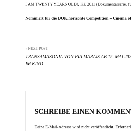
I AM TWENTY YEARS OLD!, KZ 2011 (Doku­men­tarserie, fün
Nominiert für die DOK.horizonte Com­pe­ti­tion – Cin­e­ma o
Beitragsnavigation
« NEXT POST
TRANSAMAZONIA VON PIA MARAIS AB 15. MAI 20
IM KINO
SCHREIBE EINEN KOMMEN
Deine E-Mail-Adresse wird nicht veröffentlicht.
Erforderl