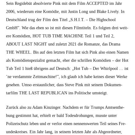
Sein Regide­büt absolvierte Pink mit dem Film ACCEPTED im Jahr
2006, wiederum eine Komödie, mit Justin Long und Blake Live­ly. In
Deutsch­land trug der Film den Titel „S.H.I.T. – Die High­school
GmbH”. Wie das eben so ist mit diesen Filmtiteln. Es fol­gten drei weit­
ere Komö­di­en, HOT TUB TIME MACHINE Teil 1 und Teil 2,
ABOUT LAST NIGHT und zulet­zt 2021 die Romanze, das Dra­ma
THE WHEEL. Bis auf den let­zten Film hat sich Pink also einen Namen
als Komö­di­en­spezial­ist gemacht, eher die schrillen Komö­di­en – der Hot
Tub Teil 1 hieß übri­gens auf Deutsch: „Hot Tub – Der Whirlpool … ist
’ne ver­dammte Zeit­mas­chine!”, ich glaub ich habe keines dieser Werke
gese­hen. Umso erstaunlich­er, dass Steve Pink mit seinem Doku­men­
tarfilm THE LAST REPUBLICAN ins Poli­tis­che umsteigt.
Zurück also zu Adam Kinzinger. Nach­dem er für Trumps Amt­sen­the­
bung ges­timmt hat, erhielt er bald Todes­dro­hun­gen, musste unter
Polizeis­chutz leben und er ver­lor einen nen­nenswerten Teil seines Fre­
un­deskreis­es. Ein Jahr lang, in seinem let­zten Jahr als Abge­ord­neter,