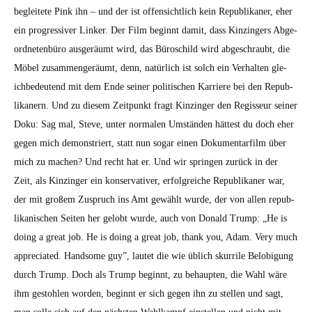
begleit­ete Pink ihn – und der ist offen­sichtlich kein Repub­likan­er, eher
ein pro­gres­siv­er Link­er. Der Film begin­nt damit, dass Kinzingers Abge­
ord­neten­büro aus­geräumt wird, das Büroschild wird abgeschraubt, die
Möbel zusam­mengeräumt, denn, natür­lich ist solch ein Ver­hal­ten gle­
ichbe­deu­tend mit dem Ende sein­er poli­tis­chen Kar­riere bei den Repub­
likan­ern. Und zu diesem Zeit­punkt fragt Kinzinger den Regis­seur sein­er
Doku: Sag mal, Steve, unter nor­malen Umstän­den hättest du doch eher
gegen mich demon­stri­ert, statt nun sog­ar einen Doku­men­tarfilm über
mich zu machen? Und recht hat er. Und wir sprin­gen zurück in der
Zeit, als Kinzinger ein kon­ser­v­a­tiv­er, erfol­gre­iche Repub­likan­er war,
der mit großem Zus­pruch ins Amt gewählt wurde, der von allen repub­
likanis­chen Seit­en her gelobt wurde, auch von Don­ald Trump: „He is
doing a great job. He is doing a great job, thank you, Adam. Very much
appre­ci­at­ed. Hand­some guy”, lautet die wie üblich skur­rile Belo­bi­gung
durch Trump. Doch als Trump begin­nt, zu behaupten, die Wahl wäre
ihm gestohlen wor­den, begin­nt er sich gegen ihn zu stellen und sagt,