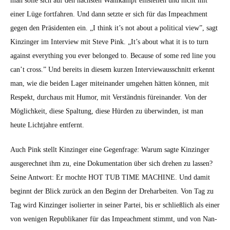
man solle sich auf den näch­sten Wahlkampf ein­stellen und nicht mit
ein­er Lüge fort­fahren. Und dann set­zte er sich für das Impeach­ment
gegen den Präsi­den­ten ein. „I think it’s not about a polit­i­cal view”, sagt
Kinzinger im Inter­view mit Steve Pink. „It’s about what it is to turn
against every­thing you ever belonged to. Because of some red line you
can’t cross.” Und bere­its in diesem kurzen Inter­viewauss­chnitt erken­nt
man, wie die bei­den Lager miteinan­der umge­hen hät­ten kön­nen, mit
Respekt, dur­chaus mit Humor, mit Ver­ständ­nis füreinan­der. Von der
Möglichkeit, diese Spal­tung, diese Hür­den zu über­winden, ist man
heute Licht­jahre ent­fer­nt.
Auch Pink stellt Kinzinger eine Gegen­frage: Warum sagte Kinzinger
aus­gerech­net ihm zu, eine Doku­men­ta­tion über sich drehen zu lassen?
Seine Antwort: Er mochte HOT TUB TIME MACHINE. Und damit
begin­nt der Blick zurück an den Beginn der Drehar­beit­en. Von Tag zu
Tag wird Kinzinger isoliert­er in sein­er Partei, bis er schließlich als ein­er
von weni­gen Repub­likan­er für das Impeach­ment stimmt, und von Nan­