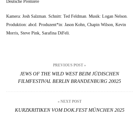
Deutsche Pre­mière
Kam­era: Josh Salz­man. Schnitt: Ted Feld­man. Musik: Logan Nel­son.
Pro­duk­tion: abcd. Produzent*in: Jason Kohn, Chapin Wil­son, Kevin
Mor­ris, Steve Pink, Sara­fi­na DiFe­li.
Beitragsnavigation
PREVIOUS POST »
JEWS OF THE WILD WEST BEIM JÜDISCHEN
FILMFESTIVAL BERLIN BRANDENBURG 20025
« NEXT POST
KURZKRITIKEN VOM DOK.FEST MÜNCHEN 2025