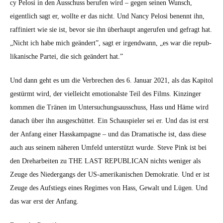
cy Pelosi in den Auss­chuss berufen wird – gegen seinen Wun­sch,
eigentlich sagt er, wollte er das nicht. Und Nan­cy Pelosi benen­nt ihn,
raf­finiert wie sie ist, bevor sie ihn über­haupt angerufen und gefragt hat.
„Nicht ich habe mich geän­dert”, sagt er irgend­wann, „es war die repub­
likanis­che Partei, die sich geän­dert hat.”
Und dann geht es um die Ver­brechen des 6. Jan­u­ar 2021, als das Kapi­tol
gestürmt wird, der vielle­icht emo­tion­al­ste Teil des Films. Kinzinger
kom­men die Trä­nen im Unter­suchungsauss­chuss, Hass und Häme wird
danach über ihn aus­geschüt­tet. Ein Schaus­piel­er sei er. Und das ist erst
der Anfang ein­er Has­skam­pagne – und das Drama­tis­che ist, dass diese
auch aus seinem näheren Umfeld unter­stützt wurde. Steve Pink ist bei
den Drehar­beit­en zu THE LAST REPUBLICAN nichts weniger als
Zeuge des Nieder­gangs der US-amerikanis­chen Demokratie. Und er ist
Zeuge des Auf­stiegs eines Regimes von Hass, Gewalt und Lügen. Und
das war erst der Anfang.