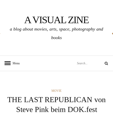
Skip
to
A VISUAL ZINE
content
a blog about movies, arts, space, photography and
books
Search
Menu
Search
for:
CATEGORIES
MOVIE
THE LAST REPUBLICAN von
Steve Pink beim DOK.fest