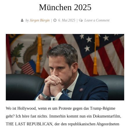
München 2025
on
by
Jürgen Bürgin
6. Mai 2025
Leave a Comment
THE
LAST
REPUBLICAN
von
Steve
Pink
beim
DOK.fest
München
2025
Wo ist Hol­ly­wood, wenn es um Proteste gegen das Trump-Régime
geht? Ich höre fast nichts. Immer­hin kommt nun ein Doku­men­tarfilm,
THE LAST REPUBLICAN, der den repub­likanis­chen Abge­ord­neten