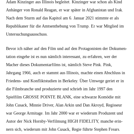
Adam Kinzinger aus Illi­nois begleit­et. Kinzinger war schon als Kind
Anhänger von Ronald Rea­gan, er war später in Afghanistan und Irak.
Nach dem Sturm auf das Kapi­tol am 6. Jan­u­ar 2021 stimmte er als
Repub­likan­er für die Amt­sen­the­bung von Trump. Er war Mit­glied im
Unter­suchungsauss­chuss.
Bevor ich näher auf den Film und auf den Pro­tag­o­nis­ten der Doku­men­
ta­tion einge­he ist es nun näm­lich inter­es­sant, zu erfahren, wer der
Mach­er dieses Doku­men­tarfilms ist, näm­lich Steve Pink. Pink,
Jahrgang 1966, auch er stammt aus Illi­nois, machte einen Abschluss in
Friedens- und Kon­flik­t­stu­di­en in Berke­ley. Über Umwege geri­et er in
die Film­branche und pro­duzierte und schrieb im Jahr 1997 den
Spielfilm GROSSE POINTE BLANK, eine schwarze Komödie mit
John Cusack, Min­nie Dri­ver, Alan Arkin und Dan Akroyd, Regis­seur
war George Armitage. Im Jahr 2000 war er wiederum Pro­duzent und
Autor der Nick Horn­by-Ver­fil­mung HIGH FIDELITY, manche erin­
nern sich, wiederum mit John Cusack, Regie führte Stephen Frears.