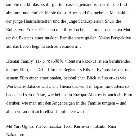
sie. Sie merkt, dass es ihr gut tut, dass da jemand ist, der ihr die Last
abn­immt und ein­fach für sie da ist. Aber bald übernehmen Mat­sushi­ta,
der junge Haushalt­shelfer, und die junge Schaus­pielerin Shuri die
Rollen von Yokos Ehe­mann und ihrer Tochter – um der dementen Mut­
ter die Exis­tenz ein­er intak­ten Fam­i­lie vorzus­pie­len. Yokos Per­spek­tive
auf das Leben begin­nt sich zu verän­dern…
„Rental Fam­i­ly” (レンタル家族 / Rentaru kazoku) ist ein berühren­der
klein­er Film, der Debüt­film des Regis­seurs Kōsa­ka Ryūno­suke, der mit
seinem Film einen emo­tionalen, per­sön­lichen Blick auf so etwas wie
Work-Life-Bal­ance wirft, ein The­ma das wohl in Japan min­destens so
bedeu­tend sein müsste, wie bei uns in Europa. Aber es ist auch ein Film
darüber, wie man mit den Ange­höri­gen in der Fam­i­lie umge­ht – und
allem voran mit sich selb­st. Empfehlenswert.
Mit Yuri Ogi­no, Yui Komazu­ka, Tet­su Kuroi­wa , Tat­su­ki, Rina
Nakamo­to