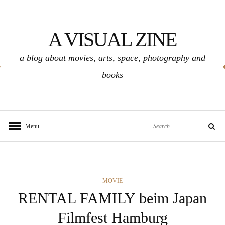
Skip
to
A VISUAL ZINE
content
a blog about movies, arts, space, photography and
books
Search
Menu
Search
for:
CATEGORIES
MOVIE
RENTAL FAMILY beim Japan
Filmfest Hamburg