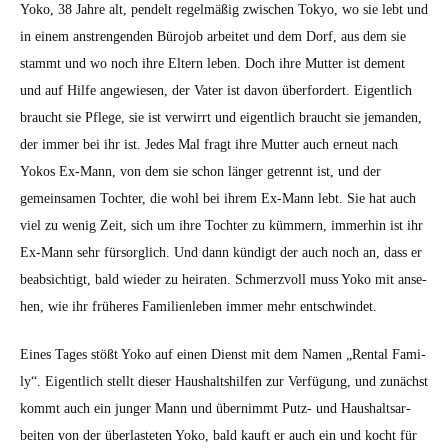
Yoko, 38 Jahre alt, pen­delt regelmäßig zwis­chen Tokyo, wo sie lebt und
in einem anstren­gen­den Büro­job arbeit­et und dem Dorf, aus dem sie
stammt und wo noch ihre Eltern leben. Doch ihre Mut­ter ist dement
und auf Hil­fe angewiesen, der Vater ist davon über­fordert. Eigentlich
braucht sie Pflege, sie ist ver­wirrt und eigentlich braucht sie jeman­den,
der immer bei ihr ist. Jedes Mal fragt ihre Mut­ter auch erneut nach
Yokos Ex-Mann, von dem sie schon länger getren­nt ist, und der
gemein­samen Tochter, die wohl bei ihrem Ex-Mann lebt. Sie hat auch
viel zu wenig Zeit, sich um ihre Tochter zu küm­mern, immer­hin ist ihr
Ex-Mann sehr für­sor­glich. Und dann kündigt der auch noch an, dass er
beab­sichtigt, bald wieder zu heirat­en. Schmerzvoll muss Yoko mit anse­
hen, wie ihr früheres Fam­i­lien­leben immer mehr entschwindet.
Eines Tages stößt Yoko auf einen Dienst mit dem Namen „Rental Fam­i­
ly“. Eigentlich stellt dieser Haushalt­shil­fen zur Ver­fü­gung, und zunächst
kommt auch ein junger Mann und übern­immt Putz- und Haushalt­sar­
beit­en von der über­lasteten Yoko, bald kauft er auch ein und kocht für